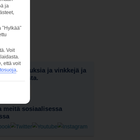
öä ja
ästeet,
a "Hylkää"
ttu
ä. Voit
laidasta.
että voit
nota tarjouksia ja vinkkejä ja
etosuoja
.
a uutuuksista.
laa uutiskirje
 meitä sosiaalisessa
ssa