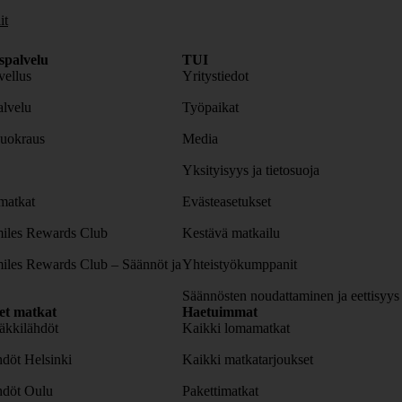
it
spalvelu
TUI
ellus
Yritystiedot
lvelu
Työpaikat
uokraus
Media
Yksityisyys ja tietosuoja
atkat
Evästeasetukset
iles Rewards Club
Kestävä matkailu
iles Rewards Club – Säännöt ja
Yhteistyökumppanit
Säännösten noudattaminen ja eettisyys
set matkat
Haetuimmat
äkkilähdöt
Kaikki lomamatkat
döt Helsinki
Kaikki matkatarjoukset
hdöt Oulu
Pakettimatkat