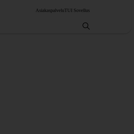
Asiakaspalvelu
TUI Sovellus