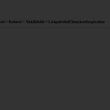
set
Kohteet
Äkkilähdöt
Lisäpalvelut
Elämykset
Inspiration