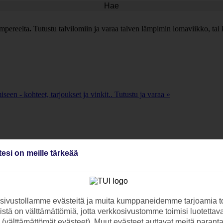
Hae
mpereelta
.
Tutustu talvilomiin ja varaa talven lämpimin lomaviikko, tai 
een - kohteet, tarjoukset ja vinkit.. Tutustu ja varaa »
et, tarjoukset ja vinkit.
tesi on meille tärkeää
nen loma lämpimälle hiekalle!. Tutustu ja varaa »
ivustollamme evästeitä ja muita kumppaneidemme tarjoamia to
stä on välttämättömiä, jotta verkkosivustomme toimisi luotettava
lle hiekalle!
ti (välttämättömät evästeet). Muut evästeet auttavat meitä paran