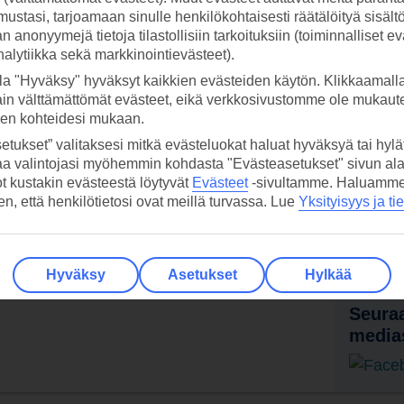
ustasi, tarjoamaan sinulle henkilökohtaisesti räätälöityä sisält
ä ihana lämmin loma.. Tutustu ja varaa »
 anonyymejä tietoja tilastollisiin tarkoituksiin (toiminnalliset ev
analytiikka sekä markkinointievästeet).
la "Hyväksy" hyväksyt kaikkien evästeiden käytön. Klikkaamall
ain välttämättömät evästeet, eikä verkkosivustomme ole mukaute
sen kohteidesi mukaan.
etukset” valitaksesi mitkä evästeluokat haluat hyväksyä tai hylät
aa valintojasi myöhemmin kohdasta "Evästeasetukset" sivun ala
ot kustakin evästeestä löytyvät
Evästeet
-sivultamme.
Haluamme, 
 TUI-sovellus nyt!
Vastaa
hen, että henkilötietosi ovat meillä turvassa. Lue
Yksityisyys ja ti
tietoj
Lataa sovellus kätevästi lukemalla
QR-koodi puhelimesi kameralla.
Ti
Hyväksy
Asetukset
Hylkää
Seuraa
media