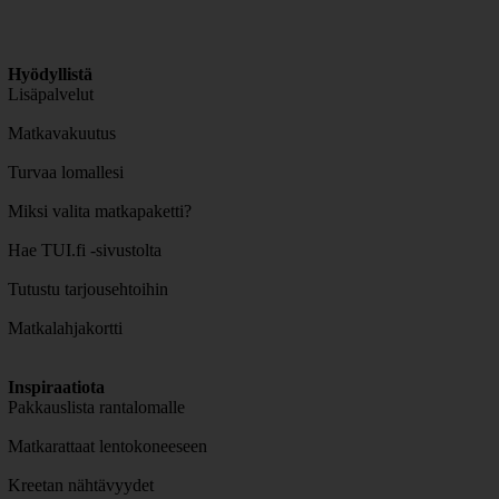
Hyödyllistä
Lisäpalvelut
Matkavakuutus
Turvaa lomallesi
Miksi valita matkapaketti?
Hae TUI.fi -sivustolta
Tutustu tarjousehtoihin
Matkalahjakortti
Inspiraatiota
Pakkauslista rantalomalle
Matkarattaat lentokoneeseen
Kreetan nähtävyydet