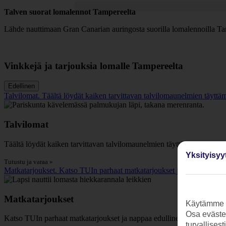
Talven suorat lomalennot Tampereelta
Lähde nauttimaan Gran Canarian auringosta suorilla lomalennoilla Ta
Vinkkejä ja tarjouksia lomalle Tampereelta
Edellinen
Talvilomat. Täältä löydät kaiken tarvittavan talvilomaunelmien täyttämis
Talvilomat
Täältä löydät kaiken tarvittavan talvilomaunelmien täyttämiseen - kohte
Yksityisyy
Tutustu ja varaa »
Matkatarjoukset. Katso TUIn parhaat matkatarjoukset ja nappaa edulli
Matkatarjoukset
Käytämme s
Osa evästei
Katso TUIn parhaat matkatarjoukset ja nappaa edullinen loma lämpimä
turvallises