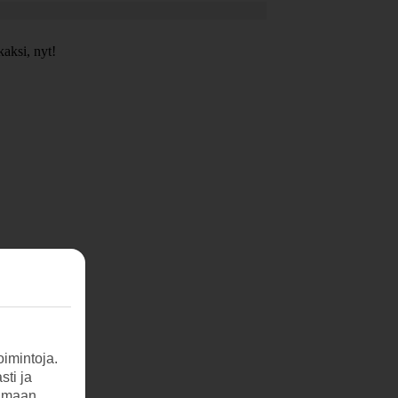
kaksi, nyt!
imintoja.
sti ja
tamaan