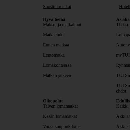
Suositut matkat
Hotell
Hyvä tietää
Asiaka
Maksut ja matkaliput
TUI-sov
Matkaehdot
Lomapa
Ennen matkaa
Autonv
Lentomatka
myTUI
Lomakohteessa
Ryhmäm
Matkan jälkeen
TUI Sm
TUI Sm
ehdot
Oikopolut
Edulli
Talven lomamatkat
Kaikki 
Kesän lomamatkat
Äkkiläh
Varaa kaupunkiloma
Äkkilä