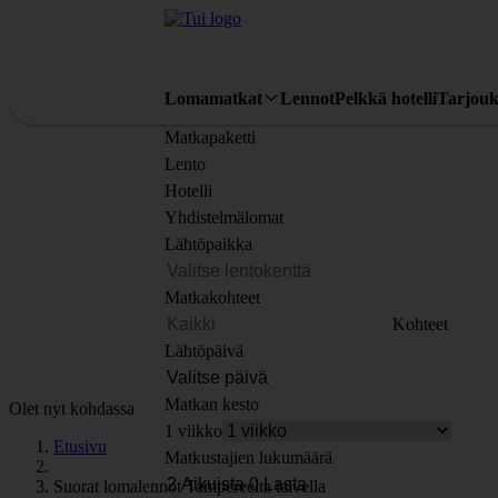
Lomamatkat
Lennot
Pelkkä hotelli
Tarjouk
Matkapaketti
Lento
Hotelli
Yhdistelmälomat
Lähtöpaikka
Matkakohteet
Kohteet
Lähtöpäivä
Matkan kesto
Olet nyt kohdassa
1 viikko
Etusivu
Matkustajien lukumäärä
Suorat lomalennot Tampereelta talvella