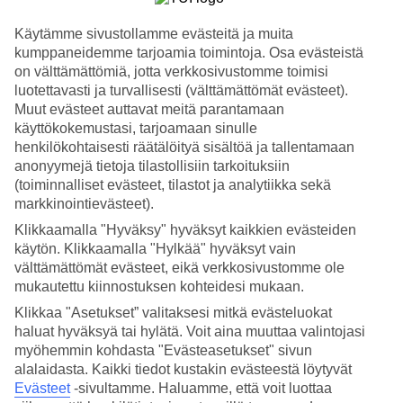
Hae
Käytämme sivustollamme evästeitä ja muita
kumppaneidemme tarjoamia toimintoja. Osa evästeistä
on välttämättömiä, jotta verkkosivustomme toimisi
luotettavasti ja turvallisesti (välttämättömät evästeet).
Olet nyt kohdassa
Muut evästeet auttavat meitä parantamaan
käyttökokemustasi, tarjoamaan sinulle
Etusivu
henkilökohtaisesti räätälöityä sisältöä ja tallentamaan
anonyymejä tietoja tilastollisiin tarkoituksiin
Tarjous kesälomalle
(toiminnalliset evästeet, tilastot ja analytiikka sekä
markkinointievästeet).
FINAL CALL
Klikkaamalla "Hyväksy" hyväksyt kaikkien evästeiden
käytön. Klikkaamalla "Hylkää" hyväksyt vain
150 e lisäalennus kesälomiin
välttämättömät evästeet, eikä verkkosivustomme ole
mukautettu kiinnostuksen kohteidesi mukaan.
myös suosikkikohteiden parhaista hotelleistamme
Klikkaa "Asetukset” valitaksesi mitkä evästeluokat
haluat hyväksyä tai hylätä. Voit aina muuttaa valintojasi
myöhemmin kohdasta "Evästeasetukset" sivun
Lisäalennus elo-syyskuulle
alalaidasta. Kaikki tiedot kustakin evästeestä löytyvät
Evästeet
-sivultamme.
Haluamme, että voit luottaa
Lähdöt ajalla 1.8. - 30.9.2026