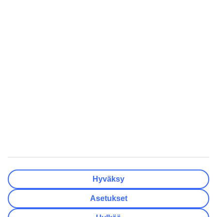
Valmis
Matkakohteet
Tyhjennä
Valmis
Lähtöpäivä
Ma
Ti
Ke
To
Pe
La
Su
Onko lähtöpäivässäsi joustoa?
Vain valittu lähtöpäivä
+/- 3 päivää
+/- 7 päivää
+/- 14 päivää
Tyhjennä
Valmis
Matkustajien lukumäärä
Huoneiden lukumäärä
Valitse sopivin
Hyväksy
Aikuista
2
Asetukset
Lasta (0–17)
0