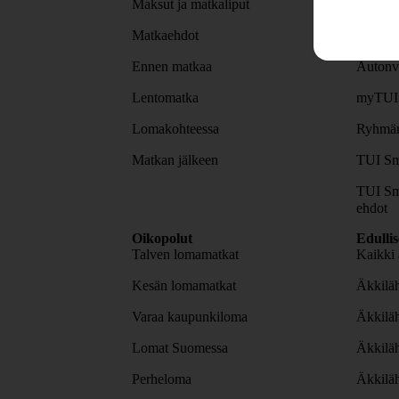
Maksut ja matkaliput
TUI-sov
Matkaehdot
Lomapa
Ennen matkaa
Autonv
Lentomatka
myTUI
Lomakohteessa
Ryhmäm
Matkan jälkeen
TUI Sm
TUI Sm
ehdot
Oikopolut
Edulli
Talven lomamatkat
Kaikki 
Kesän lomamatkat
Äkkiläh
Varaa kaupunkiloma
Äkkilä
Lomat Suomessa
Äkkilä
Perheloma
Äkkilä