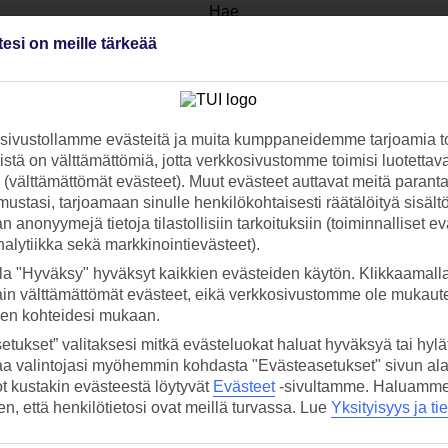
Hae
tesi on meille tärkeää
varaa loma pian, sillä paikkoja on rajoitetusti.
ivustollamme evästeitä ja muita kumppaneidemme tarjoamia to
 TUI-sovellus nyt!
Vastaa
stä on välttämättömiä, jotta verkkosivustomme toimisi luotettava
tietoj
Lataa sovellus kätevästi lukemalla
ti (välttämättömät evästeet). Muut evästeet auttavat meitä paran
QR-koodi puhelimesi kameralla.
ustasi, tarjoamaan sinulle henkilökohtaisesti räätälöityä sisält
Ti
 anonyymejä tietoja tilastollisiin tarkoituksiin (toiminnalliset ev
analytiikka sekä markkinointievästeet).
Seuraa
la "Hyväksy" hyväksyt kaikkien evästeiden käytön. Klikkaamall
media
ain välttämättömät evästeet, eikä verkkosivustomme ole mukaute
sen kohteidesi mukaan.
etukset” valitaksesi mitkä evästeluokat haluat hyväksyä tai hylät
aa valintojasi myöhemmin kohdasta "Evästeasetukset" sivun ala
ot kustakin evästeestä löytyvät
Evästeet
-sivultamme.
Haluamme, 
it
hen, että henkilötietosi ovat meillä turvassa. Lue
Yksityisyys ja ti
spalvelu
TUI