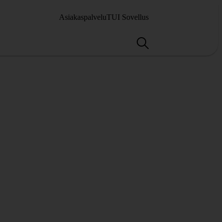
Asiakaspalvelu
TUI Sovellus