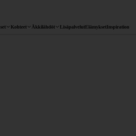
set
Kohteet
Äkkilähdöt
Lisäpalvelut
Elämykset
Inspiration