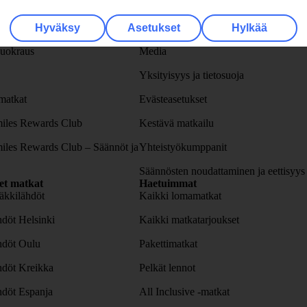
ellus
Yritystiedot
lvelu
Työpaikat
Hyväksy
Asetukset
Hylkää
uokraus
Media
Yksityisyys ja tietosuoja
atkat
Evästeasetukset
iles Rewards Club
Kestävä matkailu
iles Rewards Club – Säännöt ja
Yhteistyökumppanit
Säännösten noudattaminen ja eettisyys
set matkat
Haetuimmat
äkkilähdöt
Kaikki lomamatkat
döt Helsinki
Kaikki matkatarjoukset
hdöt Oulu
Pakettimatkat
hdöt Kreikka
Pelkät lennot
hdöt Espanja
All Inclusive -matkat