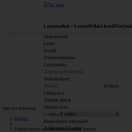
Lomamatkat
Lennot
Pelkkä hotelli
Tarjouk
Matkapaketti
Lento
Hotelli
Yhdistelmälomat
Lähtöpaikka
Matkakohteet
Kohteet
Lähtöpäivä
Matkan kesto
Olet nyt kohdassa
1 viikko
Etusivu
Matkustajien lukumäärä
Tutustu talven suoriin lomalentoihin Turusta