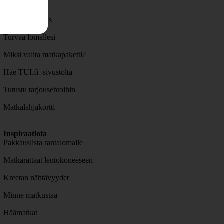
Lisäpalvelut
Matkavakuutus
Turvaa lomallesi
Miksi valita matkapaketti?
Hae TUI.fi -sivustolta
Tutustu tarjousehtoihin
Matkalahjakortti
Inspiraatiota
Pakkauslista rantalomalle
Matkarattaat lentokoneeseen
Kreetan nähtävyydet
Minne matkustaa
Häämatkat