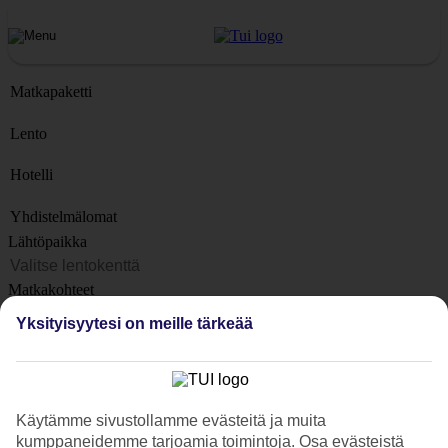
Matkapaketti
Lento
Hotelli
Yhdistelmälomat
Lähtöpaikka
Matkakohteet
Kohteet
Yksityisyytesi on meille tärkeää
Lähtöpäivä
Matkan kesto
1 viikko
Käytämme sivustollamme evästeitä ja muita
Matkustajien lukumäärä
kumppaneidemme tarjoamia toimintoja. Osa evästeistä