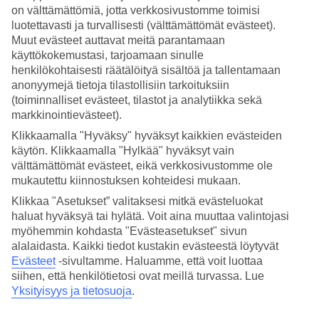
on välttämättömiä, jotta verkkosivustomme toimisi
Hae
luotettavasti ja turvallisesti (välttämättömät evästeet).
Muut evästeet auttavat meitä parantamaan
käyttökokemustasi, tarjoamaan sinulle
henkilökohtaisesti räätälöityä sisältöä ja tallentamaan
anonyymejä tietoja tilastollisiin tarkoituksiin
Olet nyt kohdassa
(toiminnalliset evästeet, tilastot ja analytiikka sekä
Etusivu
markkinointievästeet).
Klikkaamalla "Hyväksy" hyväksyt kaikkien evästeiden
Talven suorat lomalennot Vaasasta
käytön. Klikkaamalla "Hylkää" hyväksyt vain
Talven suorat lomalennot Vaasasta
välttämättömät evästeet, eikä verkkosivustomme ole
mukautettu kiinnostuksen kohteidesi mukaan.
Palmun alle nopeasti ja helposti! Talvella matkustat mukavasti
Vaasasta TUIn suoralla lomalennolla Gran Canarian ihanalle
Klikkaa "Asetukset” valitaksesi mitkä evästeluokat
lomasaarelle. Varmista haluamasi loma nyt.
haluat hyväksyä tai hylätä. Voit aina muuttaa valintojasi
myöhemmin kohdasta "Evästeasetukset" sivun
alalaidasta. Kaikki tiedot kustakin evästeestä löytyvät
Lisää vinkkejä ja tarjouksia
Evästeet
-sivultamme.
Haluamme, että voit luottaa
siihen, että henkilötietosi ovat meillä turvassa. Lue
Lomamatkat Vaasasta. Tutustu Vaasan
Yksityisyys ja tietosuoja
.
lomavalikoimaan ja löydä ihana lämmin loma.. Tutustu
ja varaa »