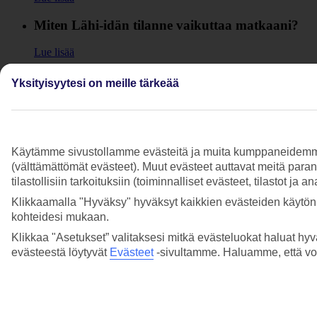
Miten Lähi-idän tilanne vaikuttaa matkaani?
Lue lisää
Miten maailmalla vallitsevat konfliktit
Yksityisyytesi on meille tärkeää
vaikuttavat matkaani?
Lue lisää
Miten toimin, jos matkaani tulee muutoksia?
Käytämme sivustollamme evästeitä ja muita kumppaneidemme tar
(välttämättömät evästeet). Muut evästeet auttavat meitä para
Lue lisää
tilastollisiin tarkoituksiin (toiminnalliset evästeet, tilastot ja 
Klikkaamalla "Hyväksy" hyväksyt kaikkien evästeiden käytön.
Mitä tapahtuu jos matkani perutaan?
kohteidesi mukaan.
Lue lisää
Klikkaa "Asetukset” valitaksesi mitkä evästeluokat haluat hyv
evästeestä löytyvät
Evästeet
-sivultamme.
Haluamme, että voit
Mitä tapahtuu jos sairastun ennen matkaa tai
matkan aikana?
Lue lisää