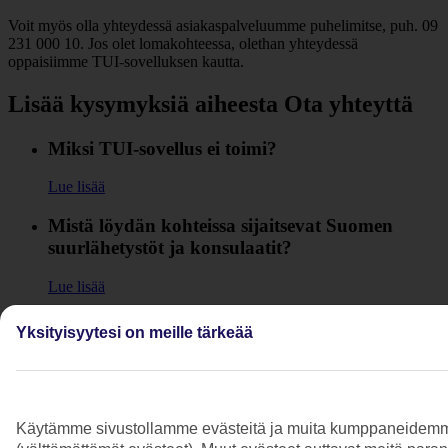
Voit myös olla yhteydessä asiakaspalveluumme puhelimitse, puh. 09
231 000 10. Jos olet lomakohteessa, olethan yhteydessä
oppaisiimme TUI-sovelluksen kautta.
Lisää kysymyksiä aiheesta Ota yhteyttä
Miksi TUI-sovellus ei toimi?
Lue lisää
Mistä löydän kohteissa sijaitsevat Suomen
suurlähetystöt ja konsulaatit?
Lue lisää
Mistä löydän TUIn yhteystiedot?
Yksityisyytesi on meille tärkeää
Lue lisää
Voinko lähettää sähköpostia TUIlle?
Käytämme sivustollamme evästeitä ja muita kumppaneidemme tar
Lue lisää