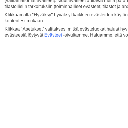
(välttämättömät evästeet). Muut evästeet auttavat meitä para
tilastollisiin tarkoituksiin (toiminnalliset evästeet, tilastot ja 
Näytä enemmän
Klikkaamalla "Hyväksy" hyväksyt kaikkien evästeiden käytön.
kohteidesi mukaan.
Klikkaa "Asetukset” valitaksesi mitkä evästeluokat haluat hyv
evästeestä löytyvät
Evästeet
-sivultamme.
Haluamme, että voit
Etkö löytänyt vastausta kysymykseesi?