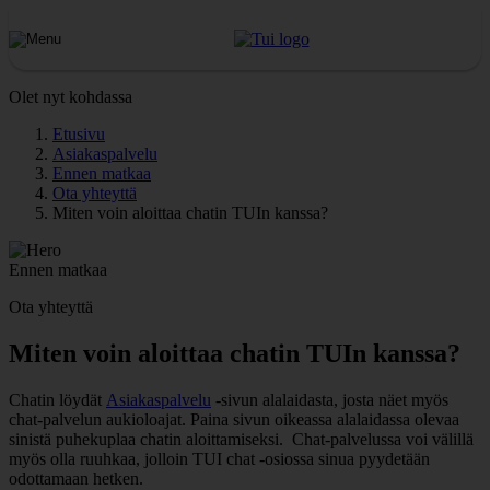
Olet nyt kohdassa
Etusivu
Asiakaspalvelu
Ennen matkaa
Ota yhteyttä
Miten voin aloittaa chatin TUIn kanssa?
Ennen matkaa
Ota yhteyttä
Miten voin aloittaa chatin TUIn kanssa?
Chatin löydät
Asiakaspalvelu
-sivun alalaidasta, josta näet myös
chat-palvelun aukioloajat. Paina sivun oikeassa alalaidassa olevaa
sinistä puhekuplaa chatin aloittamiseksi. Chat-palvelussa voi välillä
myös olla ruuhkaa, jolloin TUI chat -osiossa sinua pyydetään
odottamaan hetken.