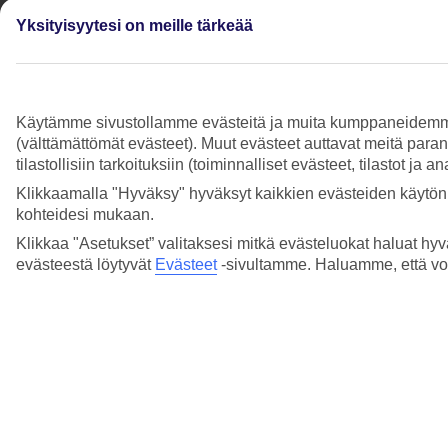
Ovatko aurinkotuolit ja -varjot ilmaisia
Yksityisyytesi on meille tärkeää
uimarannalla?
Lue lisää
Täytyykö allaspyyhkeet pakata mukaan?
Käytämme sivustollamme evästeitä ja muita kumppaneidemme tar
(välttämättömät evästeet). Muut evästeet auttavat meitä para
Lue lisää
tilastollisiin tarkoituksiin (toiminnalliset evästeet, tilastot ja 
Voinko valita huoneeni sijainnin etukäteen?
Klikkaamalla "Hyväksy" hyväksyt kaikkien evästeiden käytön.
kohteidesi mukaan.
Lue lisää
Klikkaa "Asetukset” valitaksesi mitkä evästeluokat haluat hyv
evästeestä löytyvät
Evästeet
-sivultamme.
Haluamme, että voit
Näytä enemmän