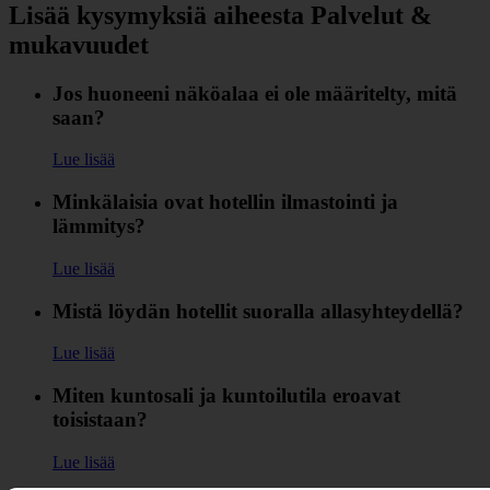
Lisää kysymyksiä aiheesta Palvelut &
mukavuudet
Jos huoneeni näköalaa ei ole määritelty, mitä
saan?
Lue lisää
Minkälaisia ovat hotellin ilmastointi ja
lämmitys?
Lue lisää
Mistä löydän hotellit suoralla allasyhteydellä?
Lue lisää
Miten kuntosali ja kuntoilutila eroavat
toisistaan?
Lue lisää