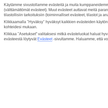
Ruiskutetaanko hyönteismyrkkyä
Käytämme sivustollamme evästeitä ja muita kumppaneidemme tar
matkustamoon lennon aikana?
(välttämättömät evästeet). Muut evästeet auttavat meitä para
tilastollisiin tarkoituksiin (toiminnalliset evästeet, tilastot ja 
Lue lisää
Klikkaamalla "Hyväksy" hyväksyt kaikkien evästeiden käytön.
Sisältyvätkö lentokoneateriat matkan hintaan?
kohteidesi mukaan.
Klikkaa "Asetukset” valitaksesi mitkä evästeluokat haluat hyv
Lue lisää
evästeestä löytyvät
Evästeet
-sivultamme.
Haluamme, että voit
Näytä enemmän