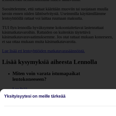
Suosittelemme, että rattaat kääritään muoviin tai suojataan muulla
tavoin ennen niiden lähtöselvitystä. Useimmilla käyttämillämme
lentoyhtiöillä rattaat voi laittaa ruumaan maksutta.
TUI flyn lennoilla hyväksymme kokoontaitettavat lastenrattaat
käsimatkatavaroihin. Rattaiden on kuitenkin täytettävä
käsimatkatavaravaatimuksemme. Jos otat rattaat mukaan koneeseen,
et saa ottaa mukaan muita käsimatkatavaroita.
Lue lisää eri lentoyhtiöiden matkatavarasäännöistä.
Lisää kysymyksiä aiheesta Lennolla
Miten voin varata istumapaikat
lentokoneeseen?
Lue lisää
Yksityisyytesi on meille tärkeää
Onko lennolla internet-yhteys?
Lue lisää