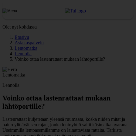
Olet nyt kohdassa
Etusivu
Asiakaspalvelu
Lentomatka
Lennolla
Voinko ottaa lastenrattaat mukaan lähtöportille?
Lentomatka
Lennolla
Voinko ottaa lastenrattaat mukaan
lähtöportille?
Lastenrattaat kuljetetaan yleensä ruumassa, koska niiden mitat ja
paino ylittävät sen rajan, jonka lentoyhtiö sallii käsimatkatavarana.
Useimmilla lentoasemillamme on lainattavissa rattaita. Tarkista
lentoaseman henkilökunnalta niiden saatavuutta.