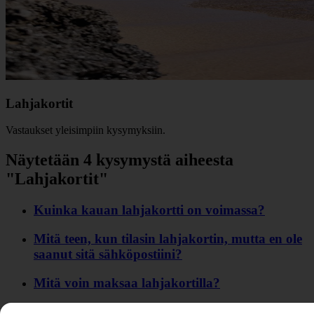
Lahjakortit
Vastaukset yleisimpiin kysymyksiin.
Näytetään 4 kysymystä aiheesta
"Lahjakortit"
Kuinka kauan lahjakortti on voimassa?
Mitä teen, kun tilasin lahjakortin, mutta en ole
saanut sitä sähköpostiini?
Mitä voin maksaa lahjakortilla?
Uskallanko ostaa lahjakortin ulkopuoliselta?