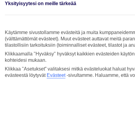
Yksityisyytesi on meille tärkeää
Käytämme sivustollamme evästeitä ja muita kumppaneidemme tar
(välttämättömät evästeet). Muut evästeet auttavat meitä para
tilastollisiin tarkoituksiin (toiminnalliset evästeet, tilastot ja 
Klikkaamalla "Hyväksy" hyväksyt kaikkien evästeiden käytön.
kohteidesi mukaan.
Klikkaa "Asetukset” valitaksesi mitkä evästeluokat haluat hyv
evästeestä löytyvät
Evästeet
-sivultamme.
Haluamme, että voit
Etkö löytänyt vastausta kysymykseesi?