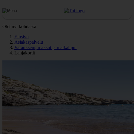
Olet nyt kohdassa
Etusivu
Asiakaspalvelu
Varaukseni, maksut ja matkaliput
Lahjakortit