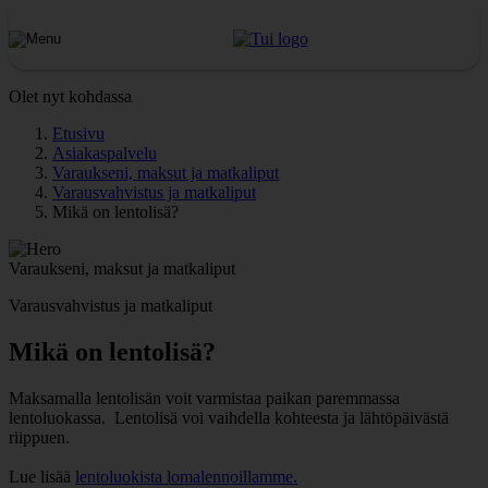
Olet nyt kohdassa
Etusivu
Asiakaspalvelu
Varaukseni, maksut ja matkaliput
Varausvahvistus ja matkaliput
Mikä on lentolisä?
Varaukseni, maksut ja matkaliput
Varausvahvistus ja matkaliput
Mikä on lentolisä?
Maksamalla lentolisän voit varmistaa paikan paremmassa
lentoluokassa. Lentolisä voi vaihdella kohteesta ja lähtöpäivästä
riippuen.
Lue lisää
lentoluokista lomalennoillamme.