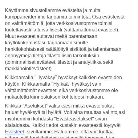
Paikallisia juustoja, tryffeliä, oliiviöljyjä, viiniä ja ilmakuivattua
kinkkua. Dine & Discover tarkoittaa matkoja kulinaristeille, jotka
Käytämme sivustollamme evästeitä ja muita
haluavat kokea matkakohteen ruokakulttuurin kautta. Konsepti on
kumppaneidemme tarjoamia toimintoja. Osa evästeistä
yksinkertainen: majoitut johonkin valikoiduistamme hotelleista, jotka
on välttämättömiä, jotta verkkosivustomme toimisi
kaikki tarjoavat jotain erityistä ruoka- ja juomateemalla. Se voi olla
luotettavasti ja turvallisesti (välttämättömät evästeet).
viininmaistelu, ruoanlaittokurssi tai à la carte -brunssi.
Muut evästeet auttavat meitä parantamaan
käyttökokemustasi, tarjoamaan sinulle
Lisäksi saat alennusta elämyksistä, kuten opastetuista
ruokaelämyksistä, viininmaisteluista tai vierailuista paikallisilla
henkilökohtaisesti räätälöityä sisältöä ja tallentamaan
markkinoilla. Nämä retket valitset itse ohjelmastamme. Odotettavissa
anonyymejä tietoja tilastollisiin tarkoituksiin
makunystyröitä hivelevä seikkailu makujen maailmaan!
(toiminnalliset evästeet, tilastot ja analytiikka sekä
markkinointievästeet).
Miksi valita Dine & Discover?
Klikkaamalla "Hyväksy" hyväksyt kaikkien evästeiden
käytön. Klikkaamalla "Hylkää" hyväksyt vain
välttämättömät evästeet, eikä verkkosivustomme ole
mukautettu kiinnostuksen kohteidesi mukaan.
Ensiluokkaista ruokaa ja palvelua
hotellilla
Klikkaa "Asetukset” valitaksesi mitkä evästeluokat
haluat hyväksyä tai hylätä. Voit aina muuttaa valintojasi
Dine & Discover -konseptin hotellit ovat saaneet TUIn
myöhemmin kohdasta "Evästeasetukset" sivun
matkustajilta huippuarvosanat niin ruoasta kuin
alalaidasta. Kaikki tiedot kustakin evästeestä löytyvät
palvelusta. Valitse jokin valikoiduista Välimeren
Evästeet
-sivultamme.
Haluamme, että voit luottaa
rannikon korkeatasoisista hotelleista, jotka kaikki