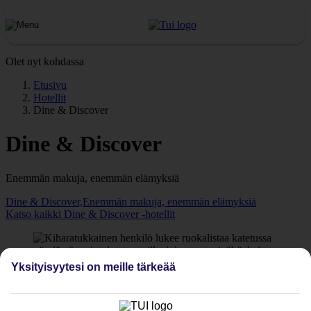
Olet nyt kohdassa
Etusivu
Hotellit
Dine & Discover
Dine & Discover
Enemmän makuja, enemmän elämyksiä
Dine & Discover,Enemmän makuja, enemmän elämyksiä
Katso kaikki Dine & Discover -hotellit
Yksityisyytesi on meille tärkeää
Matkat makujen maailmaan