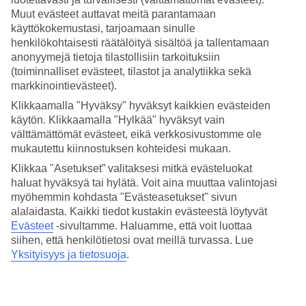
rentoutua, uida altaassa ja viettää yhteistä aikaa
Lanzarotella
.
Muut evästeet auttavat meitä parantamaan
käyttökokemustasi, tarjoamaan sinulle
henkilökohtaisesti räätälöityä sisältöä ja tallentamaan
anonyymejä tietoja tilastollisiin tarkoituksiin
(toiminnalliset evästeet, tilastot ja analytiikka sekä
Opi surffaamaan Lanzarotella
markkinointievästeet).
Surffitunnit ovat sertifioitujen ohjaajien pitämiä, ja he
Klikkaamalla "Hyväksy" hyväksyt kaikkien evästeiden
opettavat tekniikkaa sekä turvallisuutta. Kurssi sopii
käytön. Klikkaamalla "Hylkää" hyväksyt vain
niin lapsille, nuorille kuin aikuisille, jotka haluavat
välttämättömät evästeet, eikä verkkosivustomme ole
oppia surffaamaan tai kehittää taitojaan. Voit valita
mukautettu kiinnostuksen kohteidesi mukaan.
puolen päivän kurssin, kolmen päivän tai viiden päivän
paketin, jossa tunnit kestävät 2,5 tuntia päivässä.
Klikkaa "Asetukset” valitaksesi mitkä evästeluokat
haluat hyväksyä tai hylätä. Voit aina muuttaa valintojasi
Lue lisää ja varaa
Surffikurssi Lanzarotella »
myöhemmin kohdasta "Evästeasetukset" sivun
alalaidasta. Kaikki tiedot kustakin evästeestä löytyvät
Hotellivinkit – Family Expedition
Evästeet
-sivultamme.
Haluamme, että voit luottaa
siihen, että henkilötietosi ovat meillä turvassa. Lue
Parhaat
Purto del Carmenin
hotellivinkkimme perheille, joissa lapset
Yksityisyys ja tietosuoja
.
ja nuoret haluavat opetella surffaamaan Lanzarotella.
Riu Paraiso Lanzarote ». Perheystävällisestä Riu
Paraiso Lanzarotesta on lyhyt kävelymatka rannalle