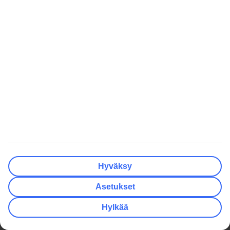
saa riittävästi ja maistuvat hyville kiitos baarien henkilökunnan.
Lanzaroten seuraava hotelli on jatkossakin RIU Paraiso Puerto Del
Carmenissa. Sijainti hotellilla on erinomainen ja ulkoalueet ovat
erittäin hyvin hoidetut.
Helmikuun loma
5
/
5
09.02.2026
M&T
Toista kertaa peräkkäin lomalla Riu Paraisossa ja kaikki sujui jälleen
mahtavasti!
Hinta-laatusuhde kohdallaan!
5
/
5
Hyväksy
26.01.2026
H&M
Asetukset
Ohjelmasta löytyy jokaselle jotakin. Hotelli on erittäin hyvätasoinen
neljän tähden hotelliksi. Sijainti on hyvä. Ruoka on monipuolista,
Hylkää
aamiainen täydellinen. Sängyt huonoselkäisellekin hyvät.