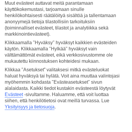
Muut evästeet auttavat meitä parantamaan
Rannalle mennäksesi tulee vain ylittää tie.
käyttökokemustasi, tarjoamaan sinulle
henkilökohtaisesti räätälöityä sisältöä ja tallentamaan
Vesileikkien lisäksi
anonyymejä tietoja tilastollisiin tarkoituksiin
(toiminnalliset evästeet, tilastot ja analytiikka sekä
Voit pelata tennistä ja rantalentopalloa tai vaikka osallistua
markkinointievästeet).
taidepajan toimintaan. RiuArt on ohjelma, joka rohkaisee luovaan
tekemiseen niin aikuisia kuin lapsia. Kiinnostuksen mukaan
Klikkaamalla "Hyväksy" hyväksyt kaikkien evästeiden
toimintaa järjestetään muutaman kerran viikossa. Hotellilta voit
käytön. Klikkaamalla "Hylkää" hyväksyt vain
lisäksi vuokrata polkupyöriä.
välttämättömät evästeet, eikä verkkosivustomme ole
mukautettu kiinnostuksen kohteidesi mukaan.
Isoille ja pienille
Klikkaa "Asetukset” valitaksesi mitkä evästeluokat
Lapsille järjestetään iltaisin oma disko, mutta tarjolla on myös koko
haluat hyväksyä tai hylätä. Voit aina muuttaa valintojasi
perheelle sopivaa viihdeohjelmaa musiikin ja kabareen muodossa.
myöhemmin kohdasta "Evästeasetukset" sivun
Päivisin lapset pääsevät tapaamaan ystäviä kansainvälisessä
alalaidasta. Kaikki tiedot kustakin evästeestä löytyvät
lastenkerhossa. Hotellin kuntosali on sekä nykyaikainen että hyvin
Evästeet
-sivultamme.
Haluamme, että voit luottaa
varusteltu. Myös erilaisia jumppatunteja on tarjolla, jos pidät
enemmän ryhmäliikunnasta.
siihen, että henkilötietosi ovat meillä turvassa. Lue
Yksityisyys ja tietosuoja
.
All Inclusive ja kolme ravintolaa
Useimmat ateriat tarjoillaan
Los Pocillos
-pääravintolassa.
Päivällisillä voi ihastella mm. show cookingia ja nauttia vaihtelevien