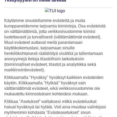
Yksityisyytesi on meille tärkeää
Eevsku pelasi
työkseen vesisotaa
Käytämme sivustollamme evästeitä ja muita
kumppaneidemme tarjoamia toimintoja. Osa evästeistä
Kanarialla
on välttämättömiä, jotta verkkosivustomme toimisi
luotettavasti ja turvallisesti (välttämättömät evästeet).
Muut evästeet auttavat meitä parantamaan
– Opasaikana itsenäistyin ja opin kohtaamaan erilaisia
käyttökokemustasi, tarjoamaan sinulle
henkilökohtaisesti räätälöityä sisältöä ja tallentamaan
ihmisiä, kertoo tunnettu fitness-urheilija ja bloggaaja Eevsku,
anonyymejä tietoja tilastollisiin tarkoituksiin
eli Eveliina Tistelgren. Hän työskenteli TUIn (tuolloin
(toiminnalliset evästeet, tilastot ja analytiikka sekä
Finnmatkat) aktiviteettioppaana Gran Canarialla, Bahia
markkinointievästeet).
Felizissä puoli vuotta talvella 2010-11 ja muistelee aikaa
Klikkaamalla "Hyväksy" hyväksyt kaikkien evästeiden
lämmöllä.
käytön. Klikkaamalla "Hylkää" hyväksyt vain
välttämättömät evästeet, eikä verkkosivustomme ole
mukautettu kiinnostuksen kohteidesi mukaan.
– Työhöni kuului mm. lastenkerhojen vetäminen.
Klikkaa "Asetukset” valitaksesi mitkä evästeluokat
Järjestimme olympialaisia, merirosvoseikkailuja ja pelasimme
haluat hyväksyä tai hylätä. Voit aina muuttaa valintojasi
vesisotaa. Eihän se edes kuulosta työltä, nauraa Eevsku.
myöhemmin kohdasta "Evästeasetukset" sivun