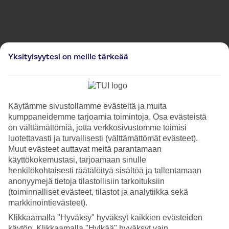
Kuvia on käytetty kuvitustarkoituksessa ja ne eivät välttämättä vastaa paikan todellista
Yksityisyytesi on meille tärkeää
ulkonäköä.
Cardiff Christmas Market
Koe Cardiff Christmas Market -joulumarkkinat Cardiffissa, Walesissa.
Käytämme sivustollamme evästeitä ja muita
Virittäydy joulutunnelmaan upeassa ympäristössä ja löydä täydelliset
kumppaneidemme tarjoamia toimintoja. Osa evästeistä
joululahjat koko perheelle. Suunnittele seuraava matkasi kohteeseen
on välttämättömiä, jotta verkkosivustomme toimisi
Cardiff ennen joulua ja nauti ainutlaatuisesta joulutunnelmasta.
luotettavasti ja turvallisesti (välttämättömät evästeet).
Muut evästeet auttavat meitä parantamaan
käyttökokemustasi, tarjoamaan sinulle
Lue lisää
henkilökohtaisesti räätälöityä sisältöä ja tallentamaan
anonyymejä tietoja tilastollisiin tarkoituksiin
(toiminnalliset evästeet, tilastot ja analytiikka sekä
Sijainti:
markkinointievästeet).
Cardiff CF10 1AU, UK
Klikkaamalla "Hyväksy" hyväksyt kaikkien evästeiden
käytön. Klikkaamalla "Hylkää" hyväksyt vain