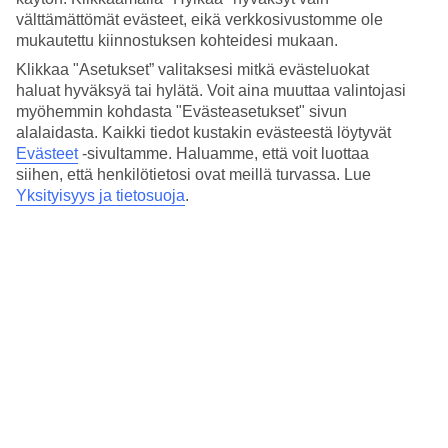
Hae reitti
välttämättömät evästeet, eikä verkkosivustomme ole
mukautettu kiinnostuksen kohteidesi mukaan.
Klikkaa "Asetukset” valitaksesi mitkä evästeluokat
haluat hyväksyä tai hylätä. Voit aina muuttaa valintojasi
Suosituimmat hotellit
myöhemmin kohdasta "Evästeasetukset" sivun
alalaidasta. Kaikki tiedot kustakin evästeestä löytyvät
joulumatkallesi kohteessa Iso-
Evästeet
-sivultamme.
Haluamme, että voit luottaa
Britannia
siihen, että henkilötietosi ovat meillä turvassa. Lue
Yksityisyys ja tietosuoja
.