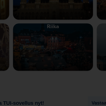
Riika
 TUI-sovellus nyt!
Vastaa