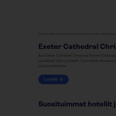
Kuvia on käytetty kuvitustarkoituksessa ja ne eivät välttämättä va
Exeter Cathedral Chr
Koe Exeter Cathedral Christmas Market Exeterissä
joululahjat koko perheelle. Suunnittele seuraava 
joulutunnelmasta.
Lue lisää
Suosituimmat hotellit 