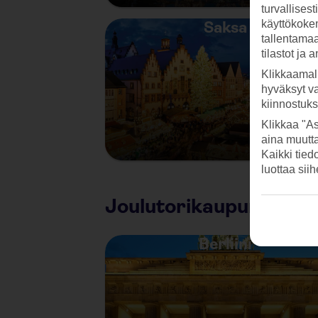
turvallises
käyttökokem
Saksa
tallentamaan
tilastot ja 
Klikkaamal
hyväksyt v
kiinnostuk
Klikkaa "As
aina muutt
Kaikki tied
luottaa sii
Joulutorikaupunkeja
Berliini