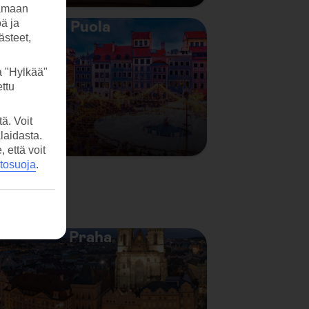
tamaan
öä ja
Puola
ästeet,
a "Hylkää"
ttu
ä. Voit
laidasta.
että voit
etosuoja
.
Praha