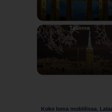
Tallinna
Koko loma mobiilissa.
Lataa