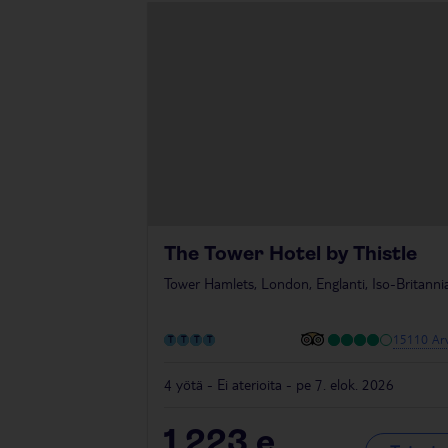
The Tower Hotel by Thistle
Tower Hamlets, London, Englanti, Iso-Britanni
15110 Arv
4 yötä - Ei aterioita - pe 7. elok. 2026
1 223
e