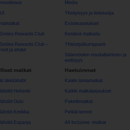
onvuokraus
Media
UI
Yksityisyys ja tietosuoja
mämatkat
Evästeasetukset
Smiles Rewards Club
Kestävä matkailu
Smiles Rewards Club –
Yhteistyökumppanit
nöt ja ehdot
Säännösten noudattaminen ja
eettisyys
lliset matkat
Haetuimmat
ki äkkilähdöt
Kaikki lomamatkat
lähdöt Helsinki
Kaikki matkatarjoukset
lähdöt Oulu
Pakettimatkat
lähdöt Kreikka
Pelkät lennot
lähdöt Espanja
All Inclusive -matkat