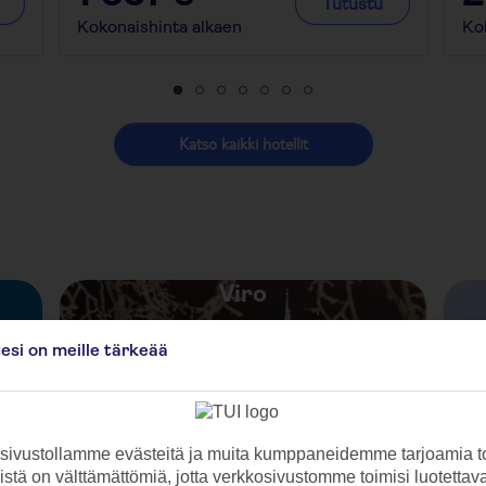
Tutustu
Kokonaishinta alkaen
Ko
Katso kaikki hotellit
Viro
tesi on meille tärkeää
ivustollamme evästeitä ja muita kumppaneidemme tarjoamia to
stä on välttämättömiä, jotta verkkosivustomme toimisi luotettava