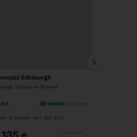
oomzzz Edinburgh
City Sleeper
Hotel
nburgh, Scotland, Iso-Britannia
Camden, London, En
278 Arviota
ötä - Ei aterioita - pe 7. elok. 2026
4 yötä - Ei aterioit
 135
e
638
e