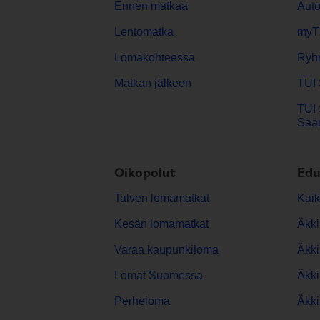
Ennen matkaa
Aut
Lentomatka
myT
Lomakohteessa
Ryh
Matkan jälkeen
TUI 
TUI 
Sään
Oikopolut
Edu
Talven lomamatkat
Kaik
Kesän lomamatkat
Äkki
Varaa kaupunkiloma
Äkki
Lomat Suomessa
Äkki
Perheloma
Äkki