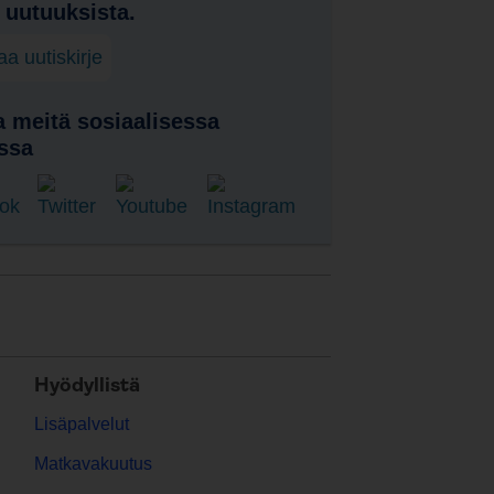
a uutuuksista.
laa uutiskirje
 meitä sosiaalisessa
ssa
Hyödyllistä
Lisäpalvelut
Matkavakuutus