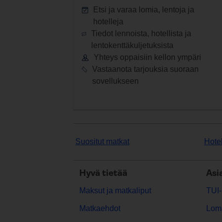
Etsi ja varaa lomia, lentoja ja
hotelleja
Tiedot lennoista, hotellista ja
lentokenttäkuljetuksista
Yhteys oppaisiin kellon ympäri
Vastaanota tarjouksia suoraan
sovellukseen
Suositut matkat
Hotel
Hyvä tietää
Asi
Maksut ja matkaliput
TUI-
Matkaehdot
Lom