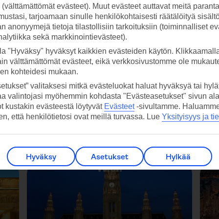
ti (välttämättömät evästeet). Muut evästeet auttavat meitä paran
ustasi, tarjoamaan sinulle henkilökohtaisesti räätälöityä sisält
Unkari
 anonyymejä tietoja tilastollisiin tarkoituksiin (toiminnalliset ev
analytiikka sekä markkinointievästeet).
la "Hyväksy" hyväksyt kaikkien evästeiden käytön. Klikkaamall
ain välttämättömät evästeet, eikä verkkosivustomme ole mukaute
sen kohteidesi mukaan.
etukset” valitaksesi mitkä evästeluokat haluat hyväksyä tai hylät
aa valintojasi myöhemmin kohdasta "Evästeasetukset" sivun ala
ot kustakin evästeestä löytyvät
Evästeet
-sivultamme.
Haluamme, 
hen, että henkilötietosi ovat meillä turvassa. Lue
Yksityisyys ja ti
Hyväksy
Asetukset
Hylkää
Wien