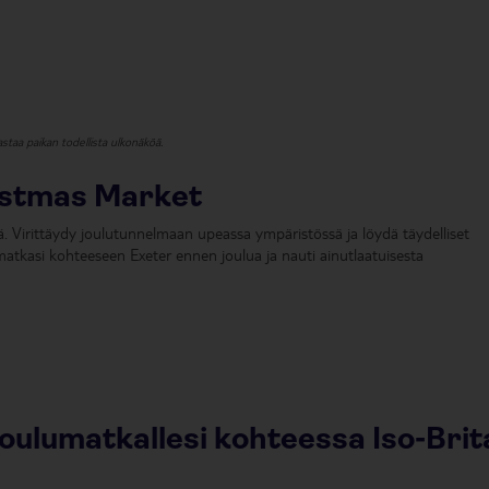
staa paikan todellista ulkonäköä.
istmas Market
. Virittäydy joulutunnelmaan upeassa ympäristössä ja löydä täydelliset
matkasi kohteeseen Exeter ennen joulua ja nauti ainutlaatuisesta
joulumatkallesi kohteessa Iso-Bri