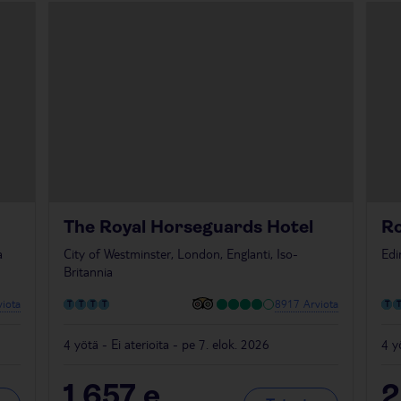
The Royal Horseguards Hotel
R
a
City of Westminster, London, Englanti, Iso-
Edi
Britannia
iota
8917 Arviota
4 yötä - Ei aterioita - pe 7. elok. 2026
4 y
1 657
e
2