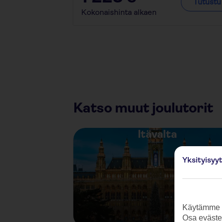
Tutustu
Kokonaishinta alkaen
Katso muut joulutorit
Itävalta
Yksityisyy
Käytämme s
Osa evästei