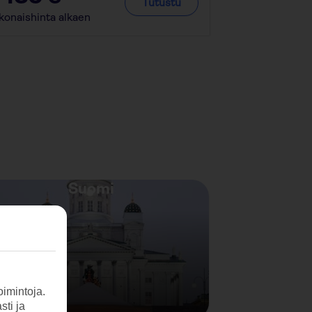
Tutustu
konaishinta alkaen
Kokonaishinta a
Suomi
imintoja.
sti ja