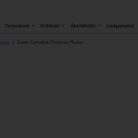
Tarjoukset
Kohteet
Äkkilähdöt
Lisäpalvelut
annia
Exeter Cathedral Christmas Market