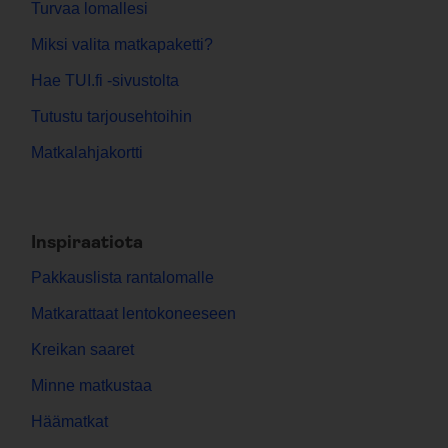
Turvaa lomallesi
Miksi valita matkapaketti?
Hae TUI.fi -sivustolta
Tutustu tarjousehtoihin
Matkalahjakortti
Inspiraatiota
Pakkauslista rantalomalle
Matkarattaat lentokoneeseen
Kreikan saaret
Minne matkustaa
Häämatkat