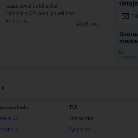
tietoj
Lataa sovellus kätevästi
lukemalla QR-koodi puhelimesi
Ti
kameralla.
Seuraa
media
lit
akaspalvelu
TUI
sovellus
Yritystiedot
apalvelu
Työpaikat