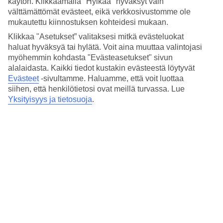
käytön. Klikkaamalla "Hylkää" hyväksyt vain
2A More London Pl, London SE1 2DB, UK
välttämättömät evästeet, eikä verkkosivustomme ole
mukautettu kiinnostuksen kohteidesi mukaan.
Hae reitti
Klikkaa "Asetukset” valitaksesi mitkä evästeluokat
haluat hyväksyä tai hylätä. Voit aina muuttaa valintojasi
myöhemmin kohdasta "Evästeasetukset" sivun
alalaidasta. Kaikki tiedot kustakin evästeestä löytyvät
Evästeet
-sivultamme.
Haluamme, että voit luottaa
Suosituimmat hotellit
siihen, että henkilötietosi ovat meillä turvassa. Lue
joulumatkallesi kohteessa Iso-
Yksityisyys ja tietosuoja
.
Britannia