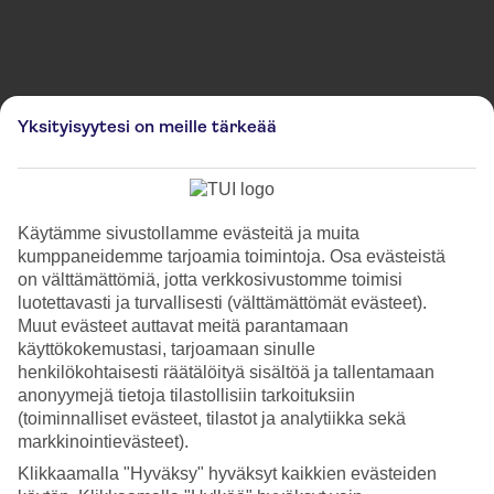
Kuvia on käytetty kuvitustarkoituksessa ja ne eivät välttämättä vastaa paikan todellista
Yksityisyytesi on meille tärkeää
ulkonäköä.
Winter by the River at London
Bridge
Käytämme sivustollamme evästeitä ja muita
kumppaneidemme tarjoamia toimintoja. Osa evästeistä
Koe Winter by the River -joulumarkkinat upeasti valaistun, ikonisen
on välttämättömiä, jotta verkkosivustomme toimisi
London Bridgen kupeessa, Lontoossa. Virittäydy joulutunnelmaan
luotettavasti ja turvallisesti (välttämättömät evästeet).
ainutlaatuisessa ympäristössä ja löydä täydelliset joululahjat koko
perheelle. Suunnittele seuraava matkasi Lontooseen ennen joulua ja
Muut evästeet auttavat meitä parantamaan
nauti ainutlaatuisesta joulutunnelmasta.
käyttökokemustasi, tarjoamaan sinulle
henkilökohtaisesti räätälöityä sisältöä ja tallentamaan
anonyymejä tietoja tilastollisiin tarkoituksiin
Lue lisää
(toiminnalliset evästeet, tilastot ja analytiikka sekä
markkinointievästeet).
Klikkaamalla "Hyväksy" hyväksyt kaikkien evästeiden
Sijainti: