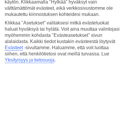
käytön. Klikkaamalla "Hylkää" hyväksyt vain
välttämättömät evästeet, eikä verkkosivustomme ole
Sijainti:
mukautettu kiinnostuksen kohteidesi mukaan.
Rathauspl., 9500 Villach, Austria
Klikkaa "Asetukset” valitaksesi mitkä evästeluokat
haluat hyväksyä tai hylätä. Voit aina muuttaa valintojasi
Hae reitti
myöhemmin kohdasta "Evästeasetukset" sivun
alalaidasta. Kaikki tiedot kustakin evästeestä löytyvät
Evästeet
-sivultamme.
Haluamme, että voit luottaa
siihen, että henkilötietosi ovat meillä turvassa. Lue
Yksityisyys ja tietosuoja
.
Suosituimmat hotellit
joulumatkallesi kohteessa
Itävalta