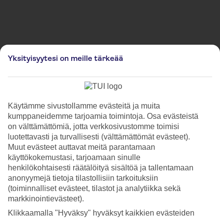
Kuvia on käytetty kuvitustarkoituksessa ja ne eivät välttämättä vastaa paikan todellista
Yksityisyytesi on meille tärkeää
ulkonäköä.
Christkindlmarkt Villach
Christkindlmarkt Villach on viehättävässä Villachin kaupungissa,
Käytämme sivustollamme evästeitä ja muita
Itävallassa järjestettävä perinteinen joulutori, joka tunnetaan
kumppaneidemme tarjoamia toimintoja. Osa evästeistä
vilkkaasta ilmapiiristään ja rikkaasta itävaltalaisesta perinteestään,
on välttämättömiä, jotta verkkosivustomme toimisi
sijaiten. Näillä eloisilla markkinoilla myydään käsitöitä, lahjatavaroita,
luotettavasti ja turvallisesti (välttämättömät evästeet).
joulukoristeita ja tietysti perinteisiä itävaltalaisia jouluherkkuja kuten
Muut evästeet auttavat meitä parantamaan
kotitekoisia joululeivonnaisia, mausteisia makkaroita ja tietysti
käyttökokemustasi, tarjoamaan sinulle
höyryävän kuumaa Glühweinia. Elävä musiikki, kuoroesitykset,
henkilökohtaisesti räätälöityä sisältöä ja tallentamaan
jouluvalot ja kauniit joulukoristeet kuljettavat kävijät jouluisiin
tunnelmiin.
anonyymejä tietoja tilastollisiin tarkoituksiin
(toiminnalliset evästeet, tilastot ja analytiikka sekä
markkinointievästeet).
Lue lisää
Klikkaamalla "Hyväksy" hyväksyt kaikkien evästeiden