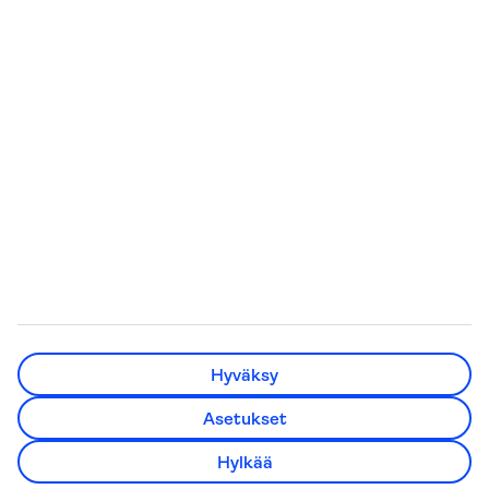
Kaikki lomamatkat
Pakkauslista rantalomalle
Kaikki matkatarjoukset
Matkarattaat
lentokoneeseen
Pakettimatkat
Kreikan saaret
Pelkät lennot
Minne matkustaa
All Inclusive -matkat
Häämatkat
Lämpötilaopas
Eläkeläisten matkat
TUI Finland Oy Ab on osa pohjoismaalaista
matkailukonsernia TUI Nordicia, johon kuuluu myös TUI
Hyväksy
Sverige, TUI Norge, TUI Danmark, Nazar ja lentoyhtiö TUIfly
Nordic. TUI Nordic on osa TUI Groupia. Osoite:
Asetukset
Konepajankuja 3, 00510 Helsinki.
Asiakaspalvelun puhelinnumero 09 231 000 10 (pvm/mpm).
Hylkää
Y-tunnus 0709785-3.