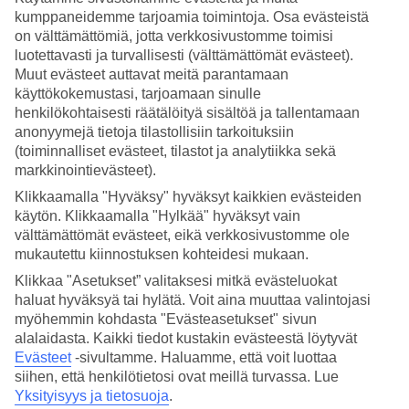
kumppaneidemme tarjoamia toimintoja. Osa evästeistä
Breiter Weg 22, 39104 Magdeburg, Germany
on välttämättömiä, jotta verkkosivustomme toimisi
Magdeburgin sydämessä, historiallisessa miljöössä järjestettävä
luotettavasti ja turvallisesti (välttämättömät evästeet).
Magdeburger Weihnachtsmarkt on tunne...
Muut evästeet auttavat meitä parantamaan
käyttökokemustasi, tarjoamaan sinulle
henkilökohtaisesti räätälöityä sisältöä ja tallentamaan
anonyymejä tietoja tilastollisiin tarkoituksiin
(toiminnalliset evästeet, tilastot ja analytiikka sekä
markkinointievästeet).
Klikkaamalla "Hyväksy" hyväksyt kaikkien evästeiden
käytön. Klikkaamalla "Hylkää" hyväksyt vain
välttämättömät evästeet, eikä verkkosivustomme ole
mukautettu kiinnostuksen kohteidesi mukaan.
Klikkaa "Asetukset” valitaksesi mitkä evästeluokat
haluat hyväksyä tai hylätä. Voit aina muuttaa valintojasi
myöhemmin kohdasta "Evästeasetukset" sivun
alalaidasta. Kaikki tiedot kustakin evästeestä löytyvät
Evästeet
-sivultamme.
Haluamme, että voit luottaa
Märchen Weihnachtsmarkt
siihen, että henkilötietosi ovat meillä turvassa. Lue
Yksityisyys ja tietosuoja
.
07545 Gera, Germany