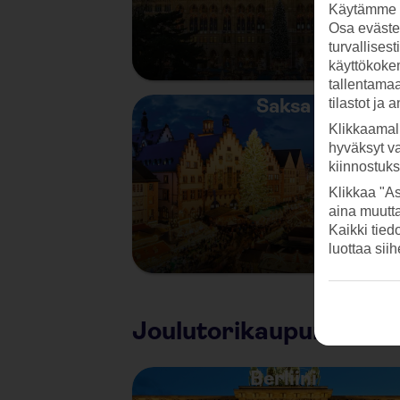
Käytämme s
Osa evästei
turvallises
käyttökokem
tallentamaan
Saksa
tilastot ja 
Klikkaamal
hyväksyt v
kiinnostuk
Klikkaa "As
aina muutt
Kaikki tied
luottaa sii
Joulutorikaupunkeja
Berliini