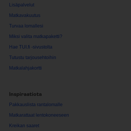
Lisäpalvelut
Matkavakuutus
Turvaa lomallesi
Miksi valita matkapaketti?
Hae TUI.fi -sivustolta
Tutustu tarjousehtoihin
Matkalahjakortti
Inspiraatiota
Pakkauslista rantalomalle
Matkarattaat lentokoneeseen
Kreikan saaret