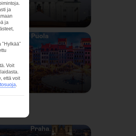
imintoja.
sti ja
tamaan
öä ja
ästeet,
Puola
a "Hylkää"
ttu
ä. Voit
laidasta.
että voit
etosuoja
.
Praha