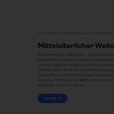
Kuvia on käytetty kuvitustarkoituksessa ja ne eivät välttämättä va
Mittelalterlicher Wei
Ollos tervehditty, matkalainen – ja tervetuloa Mün
historiallisine kojuineen ja vanhoine rakennuksine
valikoima käsitöitä, käsintehtyjä joulukoristeita s
keittiöstä, kuten piirakoita, makkaroita, leipiä ja j
juomia, jotka lämmittävät mukavasti talvisessa sääs
koristelua. Mittelalterlicher Weihnachtsmarkt am
vanhanajan joulun tunnelman.
Lue lisää