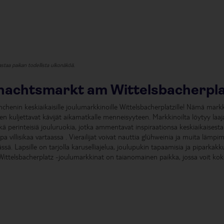
staa paikan todellista ulkonäköä.
hnachtsmarkt am Wittelsbacherpl
chenin keskiaikaisille joulumarkkinoille Wittelsbacherplatzille! Nämä mark
en kuljettavat kävijät aikamatkalle menneisyyteen. Markkinoilta löytyy laaj
ekä perinteisiä jouluruokia, jotka ammentavat inspiraationsa keskiaikaisesta
opa villisikaa vartaassa . Vierailijat voivat nauttia glühweinia ja muita lämpi
sä. Lapsille on tarjolla karuselliajelua, joulupukin tapaamisia ja piparkakk
 Wittelsbacherplatz -joulumarkkinat on taianomainen paikka, jossa voit ko