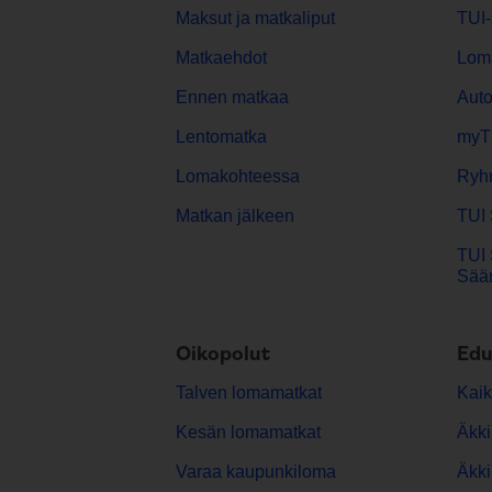
Maksut ja matkaliput
TUI-
Matkaehdot
Lom
Ennen matkaa
Aut
Lentomatka
myT
Lomakohteessa
Ryh
Matkan jälkeen
TUI 
TUI 
Sään
Oikopolut
Edu
Talven lomamatkat
Kaik
Kesän lomamatkat
Äkki
Varaa kaupunkiloma
Äkki