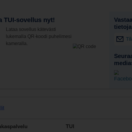
 TUI-sovellus nyt!
Vastaa
tietoj
Lataa sovellus kätevästi
lukemalla QR-koodi puhelimesi
Ti
kameralla.
Seuraa
media
lit
akaspalvelu
TUI