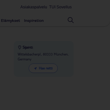
Asiakaspalvelu
TUI Sovellus
Elämykset
Inspiration
Sijainti:
Wittelsbacherpl., 80333 München,
Germany
Hae reitti