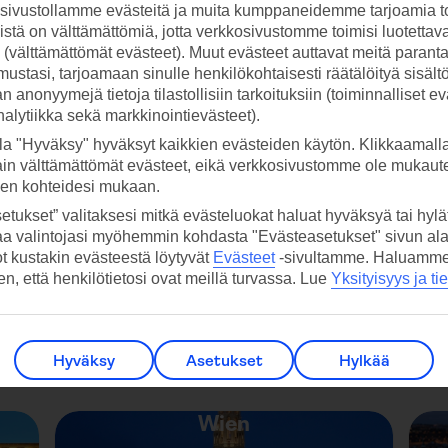
ivustollamme evästeitä ja muita kumppaneidemme tarjoamia to
stä on välttämättömiä, jotta verkkosivustomme toimisi luotettava
ti (välttämättömät evästeet). Muut evästeet auttavat meitä paran
ustasi, tarjoamaan sinulle henkilökohtaisesti räätälöityä sisält
 anonyymejä tietoja tilastollisiin tarkoituksiin (toiminnalliset ev
Unkari
analytiikka sekä markkinointievästeet).
la "Hyväksy" hyväksyt kaikkien evästeiden käytön. Klikkaamall
ain välttämättömät evästeet, eikä verkkosivustomme ole mukaute
sen kohteidesi mukaan.
etukset” valitaksesi mitkä evästeluokat haluat hyväksyä tai hylät
aa valintojasi myöhemmin kohdasta "Evästeasetukset" sivun ala
ot kustakin evästeestä löytyvät
Evästeet
-sivultamme.
Haluamme, 
hen, että henkilötietosi ovat meillä turvassa. Lue
Yksityisyys ja ti
Hyväksy
Asetukset
Hylkää
Wien