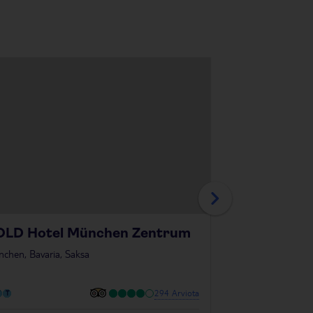
OLD Hotel München Zentrum
Titanic Com
chen, Bavaria, Saksa
Berliini, Berlin, Sak
294 Arviota
Plus