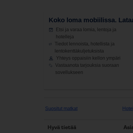
Koko loma mobiilissa.
Lataa
Etsi ja varaa lomia, lentoja ja
hotelleja
Tiedot lennoista, hotellista ja
lentokenttäkuljetuksista
Yhteys oppaisiin kellon ympäri
Vastaanota tarjouksia suoraan
sovellukseen
Suositut matkat
Hotel
Hyvä tietää
Asi