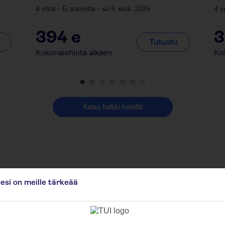
4 yötä - Ei aterioita - su 9. elok. 2026
4 y
394
e
Tutustu
Kokonaishinta alkaen
Ko
Katso kaikki hotellit
Viro
tesi on meille tärkeää