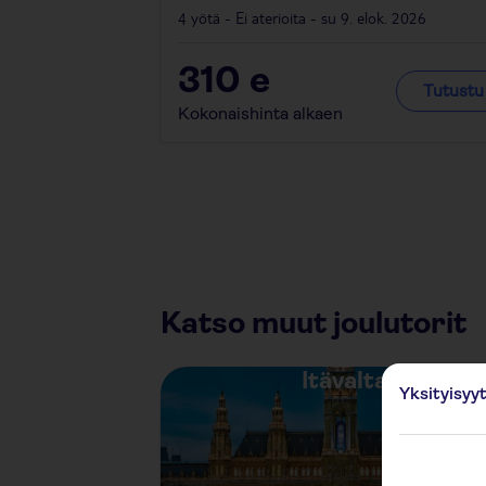
4 yötä - Ei aterioita - su 9. elok. 2026
310
e
Tutustu
Kokonaishinta alkaen
Katso muut joulutorit
Itävalta
Yksityisyy