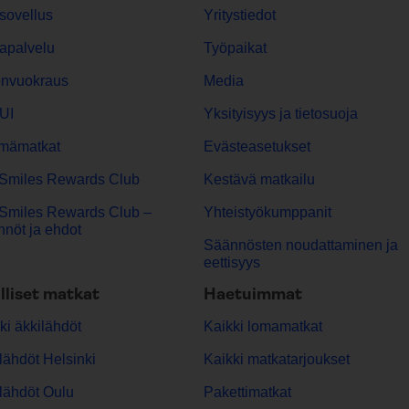
sovellus
Yritystiedot
apalvelu
Työpaikat
onvuokraus
Media
UI
Yksityisyys ja tietosuoja
mämatkat
Evästeasetukset
Smiles Rewards Club
Kestävä matkailu
Smiles Rewards Club –
Yhteistyökumppanit
nöt ja ehdot
Säännösten noudattaminen ja
eettisyys
lliset matkat
Haetuimmat
ki äkkilähdöt
Kaikki lomamatkat
lähdöt Helsinki
Kaikki matkatarjoukset
lähdöt Oulu
Pakettimatkat