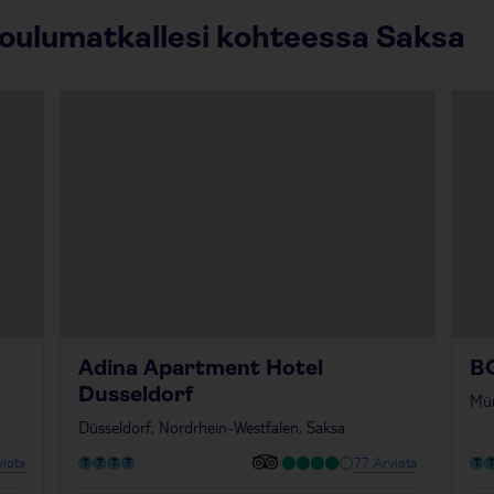
joulumatkallesi kohteessa Saksa
Adina Apartment Hotel
B
Dusseldorf
Mün
Düsseldorf, Nordrhein-Westfalen, Saksa
iota
77 Arviota