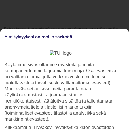
Kuvia on käytetty kuvitustarkoituksessa ja ne eivät välttämättä vastaa paikan todellista
ulkonäköä.
Yksityisyytesi on meille tärkeää
Winterwald auf dem
Holstenplatz
Käytämme sivustollamme evästeitä ja muita
WinterWald auf dem Holstenplatz -joulumarkkinat tuovat jouluisen
kumppaneidemme tarjoamia toimintoja. Osa evästeistä
metsän Kielin sydämeen. Kauniit joulukoristeet, tunnelmalliset valot
on välttämättömiä, jotta verkkosivustomme toimisi
sekä aukion ylle levittäytyvä valomatto luovat markkina-alueelle
luotettavasti ja turvallisesti (välttämättömät evästeet).
jouluisen ja taianomaisen tunnelman. Kojujen räystäitä koristaa
Muut evästeet auttavat meitä parantamaan
kilometrin mittainen valonauha tuhansine valoineen. Tunnelmallisissa
käyttökokemustasi, tarjoamaan sinulle
kojuissa paikalliset käsityöläiset ja taiteilijat myyvät tuotteitaan.
henkilökohtaisesti räätälöityä sisältöä ja tallentamaan
Tarjolla on myös perinteisiä saksalaisia jouluherkkuja, kuten
anonyymejä tietoja tilastollisiin tarkoituksiin
glühweinia, paahdettuja manteleita ja suussa sulavia leivonnaisia, joita
(toiminnalliset evästeet, tilastot ja analytiikka sekä
voi nauttia talviseen metsään pystytetyissä pöydissä. WinterWald auf
markkinointievästeet).
dem Holstenplatz kutsuu kaikki sukeltamaani talvisen metsän
lumoihin ja kokemaan joulunajan taian aivan uudella tavalla.
Klikkaamalla "Hyväksy" hyväksyt kaikkien evästeiden