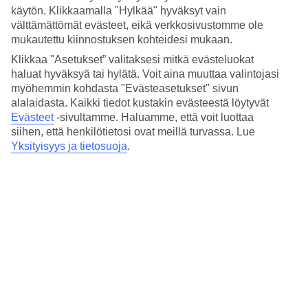
käytön. Klikkaamalla "Hylkää" hyväksyt vain
välttämättömät evästeet, eikä verkkosivustomme ole
mukautettu kiinnostuksen kohteidesi mukaan.
Lue lisää
Klikkaa "Asetukset” valitaksesi mitkä evästeluokat
haluat hyväksyä tai hylätä. Voit aina muuttaa valintojasi
myöhemmin kohdasta "Evästeasetukset" sivun
Sijainti:
alalaidasta. Kaikki tiedot kustakin evästeestä löytyvät
Evästeet
-sivultamme.
Haluamme, että voit luottaa
Holstenpl., 24103 Kiel, Germany
siihen, että henkilötietosi ovat meillä turvassa. Lue
Yksityisyys ja tietosuoja
.
Hae reitti
Suosituimmat hotellit
joulumatkallesi kohteessa
Saksa