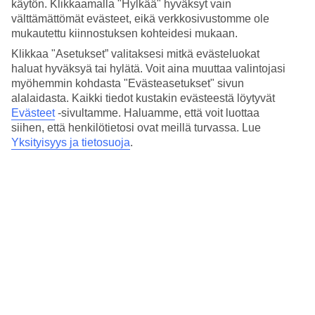
käytön. Klikkaamalla "Hylkää" hyväksyt vain
välttämättömät evästeet, eikä verkkosivustomme ole
Sijainti:
mukautettu kiinnostuksen kohteidesi mukaan.
Staroměstské nám. 110 00, Staré Město, 110 00 Praha-Praha
1, Czechia
Klikkaa "Asetukset” valitaksesi mitkä evästeluokat
haluat hyväksyä tai hylätä. Voit aina muuttaa valintojasi
Hae reitti
myöhemmin kohdasta "Evästeasetukset" sivun
alalaidasta. Kaikki tiedot kustakin evästeestä löytyvät
Evästeet
-sivultamme.
Haluamme, että voit luottaa
siihen, että henkilötietosi ovat meillä turvassa. Lue
Yksityisyys ja tietosuoja
.
Suosituimmat hotellit
joulumatkallesi kohteessa
Tšekki