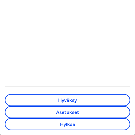
Kaikki matkatarjoukset
Matkarattaat
lentokoneeseen
Pakettimatkat
Kreikan saaret
Pelkät lennot
Minne matkustaa
All Inclusive -matkat
Häämatkat
Lämpötilaopas
Eläkeläisten matkat
TUI Finland Oy Ab on osa pohjoismaalaista
matkailukonsernia TUI Nordicia, johon kuuluu myös TUI
Hyväksy
Sverige, TUI Norge, TUI Danmark, Nazar ja lentoyhtiö TUIfly
Nordic. TUI Nordic on osa TUI Groupia. Osoite:
Asetukset
Konepajankuja 3, 00510 Helsinki.
Asiakaspalvelun puhelinnumero 09 231 000 10 (pvm/mpm).
Hylkää
Y-tunnus 0709785-3.