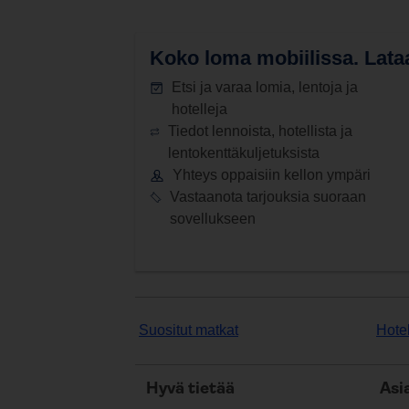
Koko loma mobiilissa.
Lataa
Etsi ja varaa lomia, lentoja ja
hotelleja
Tiedot lennoista, hotellista ja
lentokenttäkuljetuksista
Yhteys oppaisiin kellon ympäri
Vastaanota tarjouksia suoraan
sovellukseen
Suositut matkat
Hotel
Hyvä tietää
Asi