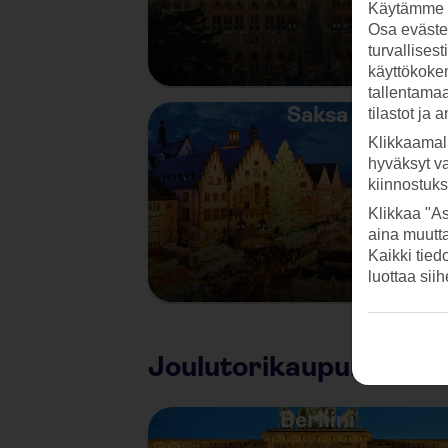
Käytämme s
Osa evästei
turvallises
käyttökokem
tallentamaan
Saksa
tilastot ja 
Klikkaamal
hyväksyt v
kiinnostuk
Klikkaa "As
aina muutt
Kaikki tied
luottaa sii
Joulutorikaupunkeja
Berliini