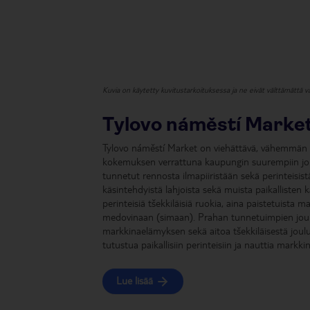
Kuvia on käytetty kuvitustarkoituksessa ja ne eivät välttämättä va
Tylovo náměstí Marke
Tylovo náměstí Market on viehättävä, vähemmän t
kokemuksen verrattuna kaupungin suurempiin joul
tunnetut rennosta ilmapiiristään sekä perinteisistä 
käsintehdyistä lahjoista sekä muista paikallisten
perinteisiä tšekkiläisiä ruokia, aina paistetuista 
medovinaan (simaan). Prahan tunnetuimpien jou
markkinaelämyksen sekä aitoa tšekkiläisestä joulu
tutustua paikallisiin perinteisiin ja nauttia markki
Lue lisää