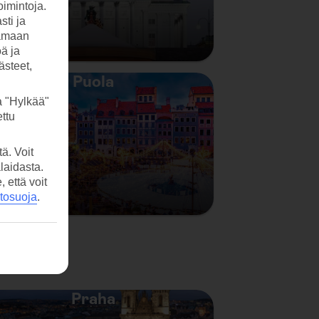
imintoja.
sti ja
tamaan
öä ja
ästeet,
Puola
a "Hylkää"
ttu
ä. Voit
laidasta.
että voit
etosuoja
.
Praha