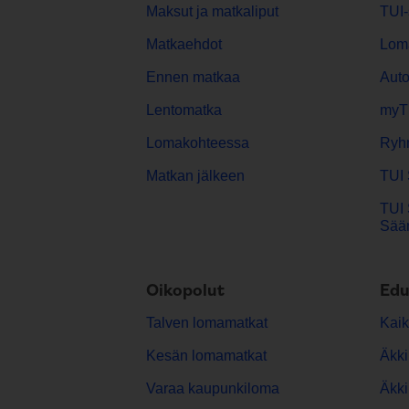
Maksut ja matkaliput
TUI-
Matkaehdot
Lom
Ennen matkaa
Aut
Lentomatka
myT
Lomakohteessa
Ryh
Matkan jälkeen
TUI 
TUI 
Sään
Oikopolut
Edu
Talven lomamatkat
Kaik
Kesän lomamatkat
Äkki
Varaa kaupunkiloma
Äkki