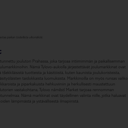
staa paikan todellista ulkonäköä.
t
unnettu joulutori Prahassa, joka tarjoaa intiimimmän ja paikallisemman
umarkkinoihin. Nämä Tylovo-aukiolla järjestettävät joulumarkkinat ovat
tšekkiläisistä tuotteista ja käsitöistä, kuten kauniista joulukoristeista,
 käsityöläisten taidokkaista luomuksista. Markkinoilla on myös runsas valik
makkaroista ja piparkakuista hehkuviiniin ja herkullisesti maustettuun
lutorien vastakohtana, Tylovo náměstí Market tarjoaa rennomman
tunnelmaa. Nämä markkinat ovat täydellinen valinta niille, jotka haluavat
noiden lämpimästä ja ystävällisestä ilmapiiristä.