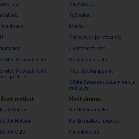
sovellus
Yritystiedot
apalvelu
Työpaikat
onvuokraus
Media
UI
Yksityisyys ja tietosuoja
mämatkat
Evästeasetukset
Smiles Rewards Club
Kestävä matkailu
Smiles Rewards Club –
Yhteistyökumppanit
nöt ja ehdot
Säännösten noudattaminen ja
eettisyys
lliset matkat
Haetuimmat
ki äkkilähdöt
Kaikki lomamatkat
lähdöt Helsinki
Kaikki matkatarjoukset
lähdöt Oulu
Pakettimatkat