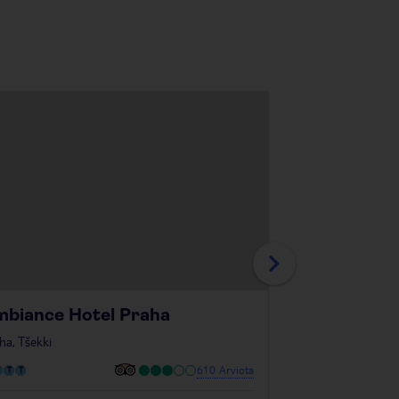
biance Hotel Praha
Hotel Suit
ha, Tšekki
Praha, Tšekki
610 Arviota