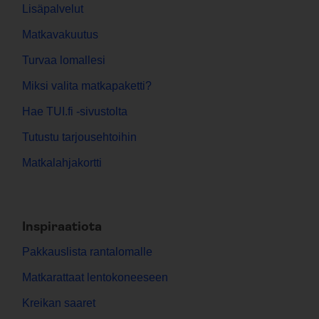
Lisäpalvelut
Matkavakuutus
Turvaa lomallesi
Miksi valita matkapaketti?
Hae TUI.fi -sivustolta
Tutustu tarjousehtoihin
Matkalahjakortti
Inspiraatiota
Pakkauslista rantalomalle
Matkarattaat lentokoneeseen
Kreikan saaret