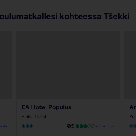
joulumatkallesi kohteessa Tšekki
EA Hotel Populus
Am
Praha, Tšekki
Pra
iota
208 Arviota