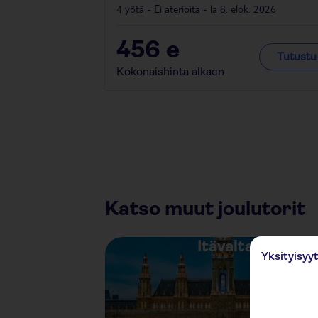
4 yötä - Ei aterioita - la 8. elok. 2026
456
e
Tutustu
Kokonaishinta alkaen
Katso muut joulutorit
Itävalta
Yksityisyy