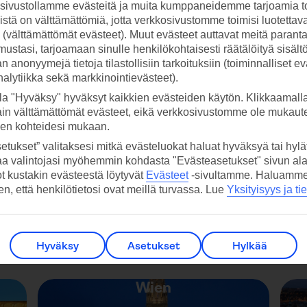
ivustollamme evästeitä ja muita kumppaneidemme tarjoamia to
stä on välttämättömiä, jotta verkkosivustomme toimisi luotettava
ti (välttämättömät evästeet). Muut evästeet auttavat meitä paran
ustasi, tarjoamaan sinulle henkilökohtaisesti räätälöityä sisält
 anonyymejä tietoja tilastollisiin tarkoituksiin (toiminnalliset ev
Unkari
analytiikka sekä markkinointievästeet).
la "Hyväksy" hyväksyt kaikkien evästeiden käytön. Klikkaamall
ain välttämättömät evästeet, eikä verkkosivustomme ole mukaute
sen kohteidesi mukaan.
etukset” valitaksesi mitkä evästeluokat haluat hyväksyä tai hylät
aa valintojasi myöhemmin kohdasta "Evästeasetukset" sivun ala
ot kustakin evästeestä löytyvät
Evästeet
-sivultamme.
Haluamme, 
hen, että henkilötietosi ovat meillä turvassa. Lue
Yksityisyys ja ti
Hyväksy
Asetukset
Hylkää
Wien