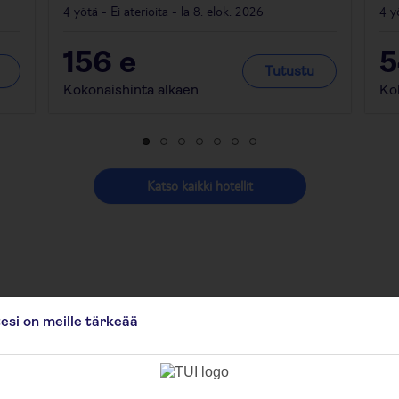
4 yötä - Ei aterioita - la 8. elok. 2026
4 y
156
e
Tutustu
Kokonaishinta alkaen
Ko
Katso kaikki hotellit
Viro
tesi on meille tärkeää