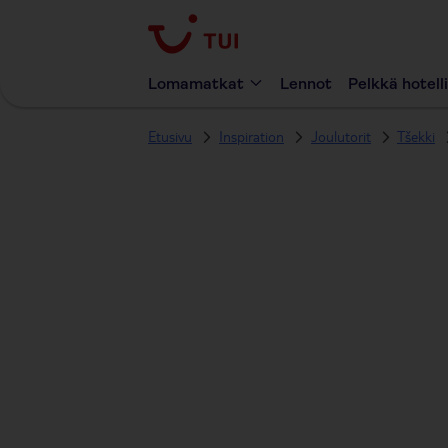
Lomamatkat
Lennot
Pelkkä hotelli
Etusivu
Inspiration
Joulutorit
Tšekki