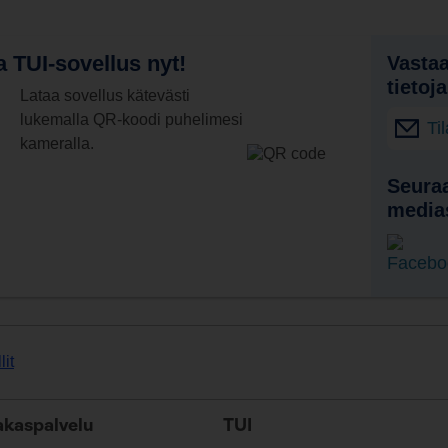
 TUI-sovellus nyt!
Vastaa
tietoj
Lataa sovellus kätevästi
lukemalla QR-koodi puhelimesi
Ti
kameralla.
Seuraa
media
lit
akaspalvelu
TUI