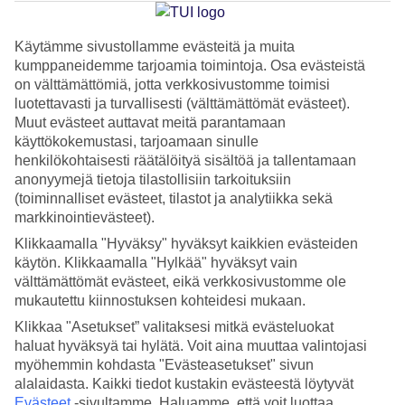
miten maksimoida
onnellisuus?
Käytämme sivustollamme evästeitä ja muita
kumppaneidemme tarjoamia toimintoja. Osa evästeistä
on välttämättömiä, jotta verkkosivustomme toimisi
Miksi ihmiset haluavat lähteä lomamatkalle? Mitä lomalta
luotettavasti ja turvallisesti (välttämättömät evästeet).
halutaan? Entä mitä pitää tehdä, jotta lomamatkalla koettu
Muut evästeet auttavat meitä parantamaan
käyttökokemustasi, tarjoamaan sinulle
onnellisuus olisi huipussaan? Lue selvityksemme tuloksista.
henkilökohtaisesti räätälöityä sisältöä ja tallentamaan
anonyymejä tietoja tilastollisiin tarkoituksiin
(toiminnalliset evästeet, tilastot ja analytiikka sekä
Kun selvitimme lomalle lähtijöiden toiveita, tulokset eivät
markkinointievästeet).
olleetkaan kovin yllättäviä. Selvityksemme mukaan
Klikkaamalla "Hyväksy" hyväksyt kaikkien evästeiden
tärkeimmäksi syyksi lähteä lomalle ja myös parhaaksi tavaksi
käytön. Klikkaamalla "Hylkää" hyväksyt vain
viettää lomaa on yhdessäolo perheen, kumppanin tai
välttämättömät evästeet, eikä verkkosivustomme ole
ystävien kanssa. Toiseksi tärkein syy lähteä matkalle on paeta
mukautettu kiinnostuksen kohteidesi mukaan.
arkirutiineja. Kolmanneksi syyksi kerrottiin halu rentoutua ja
Klikkaa "Asetukset” valitaksesi mitkä evästeluokat
haluat hyväksyä tai hylätä. Voit aina muuttaa valintojasi
vapautua arjen aikataulupaineista.
myöhemmin kohdasta "Evästeasetukset" sivun
alalaidasta. Kaikki tiedot kustakin evästeestä löytyvät
Kohdetta valittaessa tärkeimmäksi tekijäksi
Evästeet
-sivultamme.
Haluamme, että voit luottaa