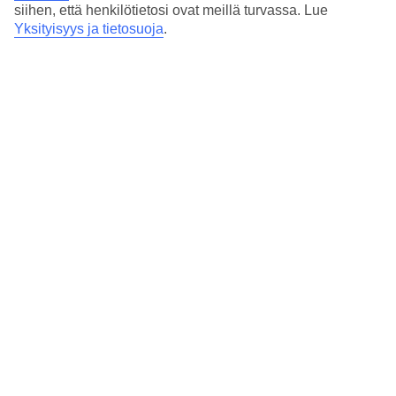
siihen, että henkilötietosi ovat meillä turvassa. Lue
kulutustottumusten sekä kiertomatkojen myötä. Euroopan
Yksityisyys ja tietosuoja
.
aatelisto palasi matkoiltaan mukanaan muun muassa
maalauksia ja veistoksia, ja nämä matkamuistot olivat
arvostettuja merkkejä vauraudesta ja kokemuksista.
Maailmannäyttelyt käynnistivät matkamuistojen yhä
laajemman tuotannon ja tänä päivänä matkamuistoja
myydään jokaisessa lomakohteessa ympäri maailman aina
hyödyllisistä esineistä tai asioista vähemmän hyödyllisiin
matkamuistoihin. Pääasia matkamuistossa ei aina
kuitenkaan ole niiden käyttötarkoitus, vaan niiden mieleen
nostattamat muistot ja tunnelmat.
Matkamuistot ovat myös tärkeitä tiedon lähteitä kohteesta:
Helsingin matkamuistomyymälät täyttyvät hirvistä, poroista
ja muumeista, kun taas Espanjassa hyllyiltä löytyvät