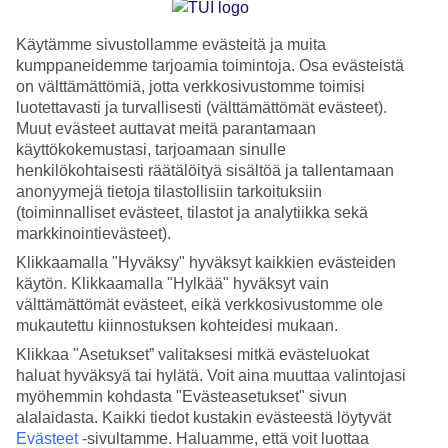
lomaunelmia
Käytämme sivustollamme evästeitä ja muita
Lomamatka on lyhyt hetki elämässä, mutta muistot
kumppaneidemme tarjoamia toimintoja. Osa evästeistä
lämmittävät ja säilyvät mielessä aina. Jos muistot
on välttämättömiä, jotta verkkosivustomme toimisi
luotettavasti ja turvallisesti (välttämättömät evästeet).
haalistuisivatkin, saavat matkamuistot loman tunnelmat
Muut evästeet auttavat meitä parantamaan
palaamaan mieleen yhä uudelleen.
käyttökokemustasi, tarjoamaan sinulle
henkilökohtaisesti räätälöityä sisältöä ja tallentamaan
anonyymejä tietoja tilastollisiin tarkoituksiin
Muistan aina ensimmäisen matkamuistoni – Eiffel-torni-
(toiminnalliset evästeet, tilastot ja analytiikka sekä
avaimenperän, jonka sain äidiltäni tuliaisena
Pariisista
90-
markkinointievästeet).
luvulla. Vaikka en päässytkään äitini työmatkalle mukaan, oli
Klikkaamalla "Hyväksy" hyväksyt kaikkien evästeiden
tuo matkamuisto minulle lapsena kultaakin kalliimpi. Sen
käytön. Klikkaamalla "Hylkää" hyväksyt vain
välttämättömät evästeet, eikä verkkosivustomme ole
avulla saatoin haaveilla asioista, joita olin Pariisista kuullut,
mukautettu kiinnostuksen kohteidesi mukaan.
kuten siitä kuuluisasta Mona Lisasta ja kummallisista
Klikkaa "Asetukset” valitaksesi mitkä evästeluokat
macaron-leivoksista.
haluat hyväksyä tai hylätä. Voit aina muuttaa valintojasi
myöhemmin kohdasta "Evästeasetukset" sivun
Matkamuistojen historia yltää pitkälle menneeseen, mutta
alalaidasta. Kaikki tiedot kustakin evästeestä löytyvät
Evästeet
-sivultamme.
Haluamme, että voit luottaa
on vakiintunut viimeisten kolmensadan vuoden aikana