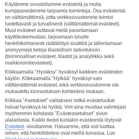
hummerirullat
Käytämme sivustollamme evästeitä ja muita
kumppaneidemme tarjoamia toimintoja. Osa evästeistä
on välttämättömiä, jotta verkkosivustomme toimisi
Kokkaa hummeria uudenvuoden juhlapöytään New Yorkin
luotettavasti ja turvallisesti (välttämättömät evästeet).
tyyliin. New Yorkissa suositut Lobster Rollit eli hummerirullat
Muut evästeet auttavat meitä parantamaan
kasvattavat suosiotaan nyt myös Pohjoismaissa
käyttökokemustasi, tarjoamaan sinulle
henkilökohtaisesti räätälöityä sisältöä ja tallentamaan
anonyymejä tietoja tilastollisiin tarkoituksiin
Hummerirullat ovat trendiruoka, joka sopii mainiosti
(toiminnalliset evästeet, tilastot ja analytiikka sekä
esimerkiksi uudenvuoden menuun. Opi tekemään tätä
markkinointievästeet).
helppoa purtavaa newyorkilaisen Red Hook Lobster -
Klikkaamalla "Hyväksy" hyväksyt kaikkien evästeiden
käytön. Klikkaamalla "Hylkää" hyväksyt vain
ravintolan reseptin mukaisesti ja yllätä ystäväsi
välttämättömät evästeet, eikä verkkosivustomme ole
herkkupaloilla!
mukautettu kiinnostuksen kohteidesi mukaan.
Klikkaa "Asetukset” valitaksesi mitkä evästeluokat
Hummerirullat:
haluat hyväksyä tai hylätä. Voit aina muuttaa valintojasi
125 grammaa keitettyä hummeria, perattuna ja pilkottuna
myöhemmin kohdasta "Evästeasetukset" sivun
alalaidasta. Kaikki tiedot kustakin evästeestä löytyvät
1 rkl hienonnettua selleriä
Evästeet
-sivultamme.
Haluamme, että voit luottaa
sitruunamehua
siihen, että henkilötietosi ovat meillä turvassa. Lue
suolaa ja pippuria