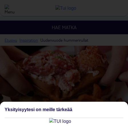
HAE MATKA
Etusivu
Inspiration
Uudenvuode hummerirullat
Yksityisyytesi on meille tärkeää
Uudenvuoden