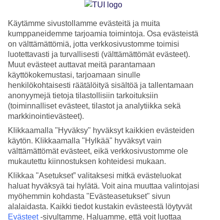
Käytämme sivustollamme evästeitä ja muita
Uimakoulu on lomamatkan kohokohta! Uimakouluviikkoon
kumppaneidemme tarjoamia toimintoja. Osa evästeistä
on välttämättömiä, jotta verkkosivustomme toimisi
kuuluu viisi opetuskertaa hotellin uima-altaalla – ja kurssin
luotettavasti ja turvallisesti (välttämättömät evästeet).
intensiivisyydellä saavutetaan hyviä tuloksia. Kahden viikon
Muut evästeet auttavat meitä parantamaan
uimakoululla taataan, että lapsi oppii uimaan vähintään 10
käyttökokemustasi, tarjoamaan sinulle
henkilökohtaisesti räätälöityä sisältöä ja tallentamaan
metrin matkan. Uimakoulu on tarkoitettu yli 3-vuotiaille
anonyymejä tietoja tilastollisiin tarkoituksiin
lapsille.
(toiminnalliset evästeet, tilastot ja analytiikka sekä
markkinointievästeet).
Uimakoulut ovat suosittuja, joten varaa uimakoulu jo hyvissä
Klikkaamalla "Hyväksy" hyväksyt kaikkien evästeiden
ajoin ennen matkaa!
käytön. Klikkaamalla "Hylkää" hyväksyt vain
välttämättömät evästeet, eikä verkkosivustomme ole
mukautettu kiinnostuksen kohteidesi mukaan.
Uimakoulu kaikenikäisille
Klikkaa "Asetukset” valitaksesi mitkä evästeluokat
haluat hyväksyä tai hylätä. Voit aina muuttaa valintojasi
myöhemmin kohdasta "Evästeasetukset" sivun
Uimakouluja järjestetään kaikissa
TUI BLUE Village
- ja
TUI BLUE
alalaidasta. Kaikki tiedot kustakin evästeestä löytyvät
Family Fun
-hotelleissa vilkkaimman matkailukauden aikana – sekä
Evästeet
-sivultamme.
Haluamme, että voit luottaa