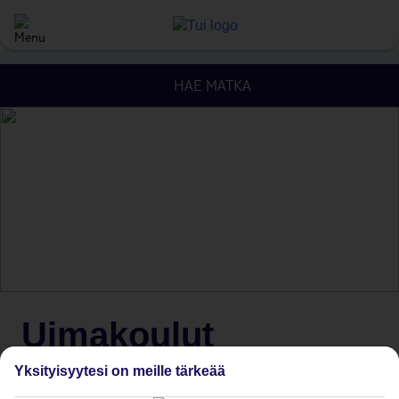
HAE MATKA
Uimakoulut
Yksityisyytesi on meille tärkeää
Paranna uimataitoasi lomalla