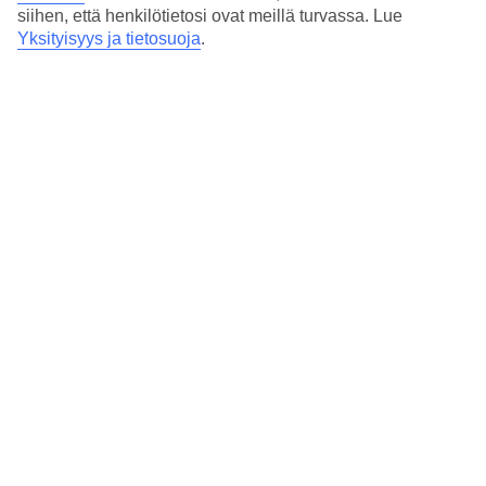
kesällä että talvella.
siihen, että henkilötietosi ovat meillä turvassa. Lue
Uimataito avaa kokonaan uuden maailman. Ja kun lapset opettelevat
Yksityisyys ja tietosuoja
.
uinnin perusteita, voit itse opetella vaikka vapaauintia. Katso
tarkemmat päivämäärät uimakoululle kunkin hotellin esittelystä.
Uimakoulu yli 3-vuotiaille
Veteen tottuneille lapsille. Lapset oppivat vaiheittain
kellumaan selällään, sukeltamaan syvään veteen sekä