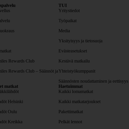
spalvelu
TUI
ellus
Yritystiedot
lvelu
Työpaikat
uokraus
Media
Yksityisyys ja tietosuoja
atkat
Evästeasetukset
iles Rewards Club
Kestävä matkailu
iles Rewards Club – Säännöt ja
Yhteistyökumppanit
Säännösten noudattaminen ja eettisyys
set matkat
Haetuimmat
äkkilähdöt
Kaikki lomamatkat
döt Helsinki
Kaikki matkatarjoukset
hdöt Oulu
Pakettimatkat
hdöt Kreikka
Pelkät lennot