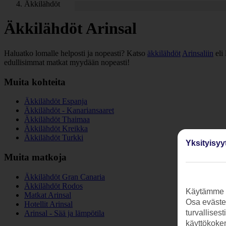
Äkkilähdöt
Äkkilähdöt Arinsal
Haluatko lomalle helposti ja nopeasti? Katso
äkkilähdöt
Arinsaliin
eli 
edullisimmat matkat myydään nopeasti!
Muita kohteita
Äkkilähdöt Espanja
Äkkilähdöt - Kanariansaaret
Äkkilähdöt Thaimaa
Äkkilähdöt Kreikka
Äkkilähdöt Turkki
Yksityisyy
Muita matkoja
Äkkilähdöt Gran Canaria
Äkkilähdöt Rodos
Käytämme s
Matkat Arinsal
Osa evästei
Hotellit Arinsal
turvallises
Arinsal - Sää ja lämpötila
käyttökokem