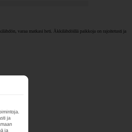
kkilähdön, varaa matkasi heti. Äkkilähdöillä paikkoja on rajoitetusti ja
imintoja.
sti ja
tamaan
öä ja