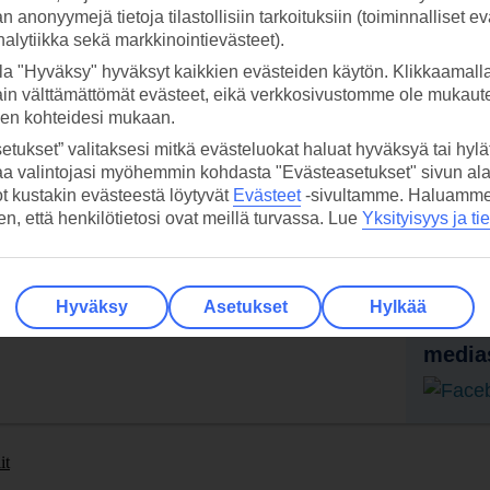
 anonyymejä tietoja tilastollisiin tarkoituksiin (toiminnalliset ev
analytiikka sekä markkinointievästeet).
la "Hyväksy" hyväksyt kaikkien evästeiden käytön. Klikkaamall
ain välttämättömät evästeet, eikä verkkosivustomme ole mukaute
sen kohteidesi mukaan.
etukset” valitaksesi mitkä evästeluokat haluat hyväksyä tai hylät
aa valintojasi myöhemmin kohdasta "Evästeasetukset" sivun ala
 TUI-sovellus nyt!
Vastaa
ot kustakin evästeestä löytyvät
Evästeet
-sivultamme.
Haluamme, 
tietoj
hen, että henkilötietosi ovat meillä turvassa. Lue
Yksityisyys ja ti
Lataa sovellus kätevästi lukemalla
QR-koodi puhelimesi kameralla.
Ti
Hyväksy
Asetukset
Hylkää
Seuraa
media
it