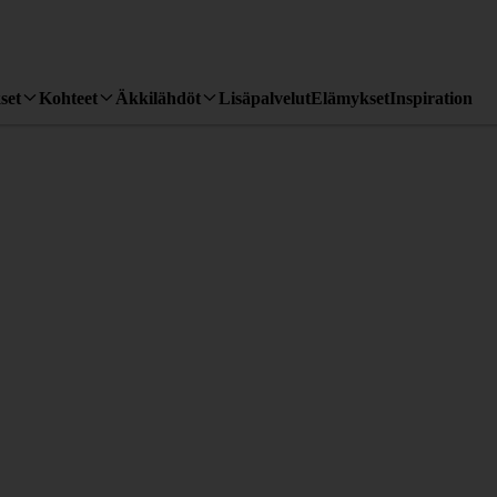
set
Kohteet
Äkkilähdöt
Lisäpalvelut
Elämykset
Inspiration