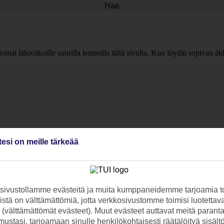
Hae
lomat lähiviikoille suorilla lennoilla tältä sivulta. Kun löydät sopivan ä
tesi on meille tärkeää
ivustollamme evästeitä ja muita kumppaneidemme tarjoamia to
stä on välttämättömiä, jotta verkkosivustomme toimisi luotettava
ti (välttämättömät evästeet). Muut evästeet auttavat meitä paran
ustasi, tarjoamaan sinulle henkilökohtaisesti räätälöityä sisält