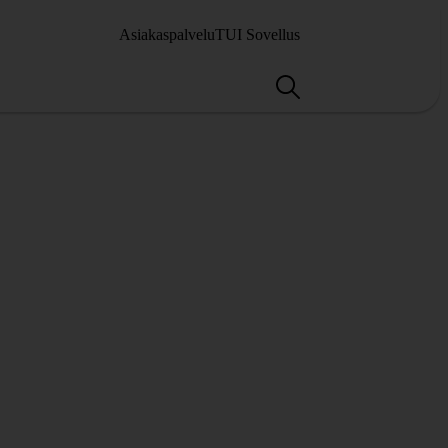
Asiakaspalvelu
TUI Sovellus