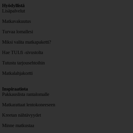
Hyödyllistä
Lisäpalvelut
Matkavakuutus
Turvaa lomallesi
Miksi valita matkapaketti?
Hae TUI.fi -sivustolta
Tutustu tarjousehtoihin
Matkalahjakortti
Inspiraatiota
Pakkauslista rantalomalle
Matkarattaat lentokoneeseen
Kreetan nähtävyydet
Minne matkustaa