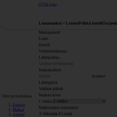
Lomamatkat
Lennot
Pelkkä hotelli
Tarjouk
Matkapaketti
Lento
Hotelli
Yhdistelmälomat
Lähtöpaikka
Matkakohteet
Kohteet
Lähtöpäivä
Matkan kesto
Olet nyt kohdassa
1 viikko
Etusivu
Matkustajien lukumäärä
Matkat
Arinsal