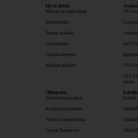
Hyvä tietää
Asiaka
Maksut ja matkaliput
TUI-sov
Matkaehdot
Lomapa
Ennen matkaa
Autonv
Lentomatka
myTUI
Lomakohteessa
Ryhmäm
Matkan jälkeen
TUI Sm
TUI Sm
ehdot
Oikopolut
Edulli
Talven lomamatkat
Kaikki 
Kesän lomamatkat
Äkkiläh
Varaa kaupunkiloma
Äkkilä
Lomat Suomessa
Äkkilä