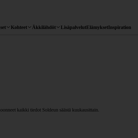
set
Kohteet
Äkkilähdöt
Lisäpalvelut
Elämykset
Inspiration
onneet kaikki tiedot Soldeun säästä kuukausittain.