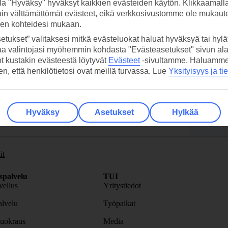
la "Hyväksy" hyväksyt kaikkien evästeiden käytön. Klikkaamall
ain välttämättömät evästeet, eikä verkkosivustomme ole mukaute
sen kohteidesi mukaan.
 TUI-sovellus nyt!
Vastaa
etukset” valitaksesi mitkä evästeluokat haluat hyväksyä tai hylät
tietoj
Lataa sovellus kätevästi lukemalla
aa valintojasi myöhemmin kohdasta "Evästeasetukset" sivun ala
QR-koodi puhelimesi kameralla.
ot kustakin evästeestä löytyvät
Evästeet
-sivultamme.
Haluamme, 
Ti
hen, että henkilötietosi ovat meillä turvassa. Lue
Yksityisyys ja ti
Seuraa
media
Hyväksy
Asetukset
Hylkää
it
spalvelu
TUI
ellus
Yritystiedot
lvelu
Työpaikat
uokraus
Media