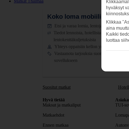
Matkat Thaimaa
Klikkaamal
hyväksyt v
kiinnostuk
Koko loma mobiilissa.
Lataa
Klikkaa "As
Etsi ja varaa lomia, lentoja ja hotelleja
aina muutt
Tiedot lennoista, hotellista ja
Kaikki tied
lentokenttäkuljetuksista
luottaa sii
Yhteys oppaisiin kellon ympäri
Vastaanota tarjouksia suoraan
sovellukseen
Suositut matkat
Hotell
Hyvä tietää
Asiaka
Maksut ja matkaliput
TUI-sov
Matkaehdot
Lomapa
Ennen matkaa
Autonv