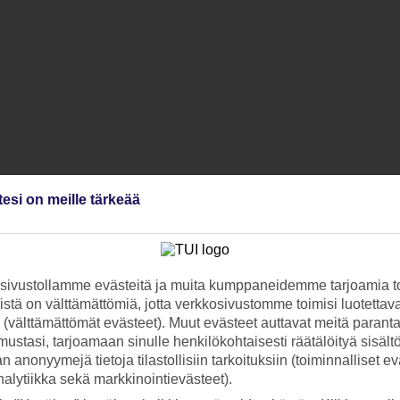
tesi on meille tärkeää
ivustollamme evästeitä ja muita kumppaneidemme tarjoamia to
stä on välttämättömiä, jotta verkkosivustomme toimisi luotettava
ti (välttämättömät evästeet). Muut evästeet auttavat meitä paran
ustasi, tarjoamaan sinulle henkilökohtaisesti räätälöityä sisält
 anonyymejä tietoja tilastollisiin tarkoituksiin (toiminnalliset ev
analytiikka sekä markkinointievästeet).