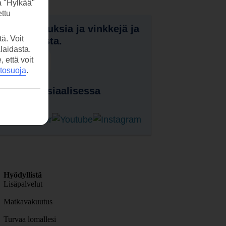
a "Hylkää"
ttu
nota tarjouksia ja vinkkejä ja
ä. Voit
a uutuuksista.
laidasta.
että voit
laa uutiskirje
etosuoja
.
 meitä sosiaalisessa
ssa
Hyödyllistä
Lisäpalvelut
Matkavakuutus
Turvaa lomallesi