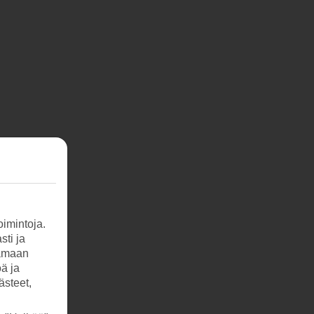
imintoja.
sti ja
tamaan
öä ja
ästeet,