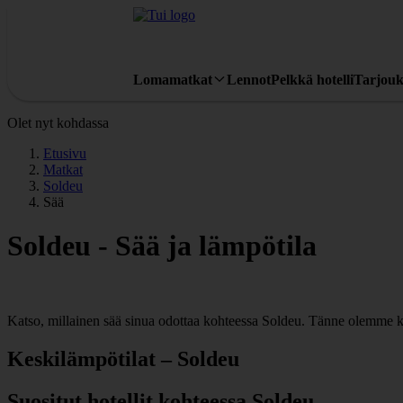
Lomamatkat
Lennot
Pelkkä hotelli
Tarjouk
Olet nyt kohdassa
Etusivu
Matkat
Soldeu
Sää
Soldeu - Sää ja lämpötila
Katso, millainen sää sinua odottaa kohteessa Soldeu. Tänne olemme ko
Keskilämpötilat – Soldeu
Suositut hotellit kohteessa Soldeu