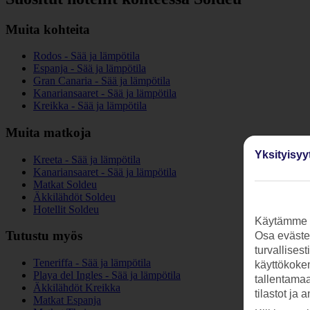
Muita kohteita
Rodos - Sää ja lämpötila
Espanja - Sää ja lämpötila
Gran Canaria - Sää ja lämpötila
Kanariansaaret - Sää ja lämpötila
Kreikka - Sää ja lämpötila
Muita matkoja
Yksityisyy
Kreeta - Sää ja lämpötila
Kanariansaaret - Sää ja lämpötila
Matkat Soldeu
Äkkilähdöt Soldeu
Hotellit Soldeu
Käytämme s
Tutustu myös
Osa evästei
turvallises
Teneriffa - Sää ja lämpötila
käyttökokem
Playa del Ingles - Sää ja lämpötila
tallentamaan
Äkkilähdöt Kreikka
tilastot ja 
Matkat Espanja