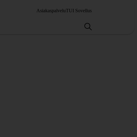
Asiakaspalvelu
TUI Sovellus