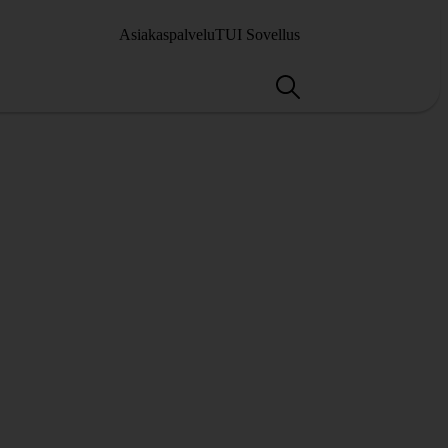
Asiakaspalvelu
TUI Sovellus