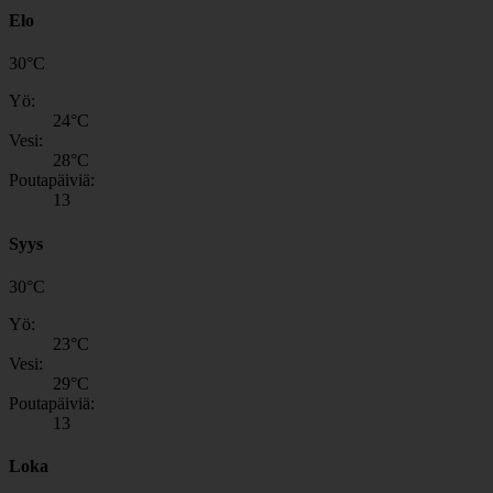
Elo
30
°
C
Yö:
24
°C
Vesi:
28
°C
Poutapäiviä:
13
Syys
30
°
C
Yö:
23
°C
Vesi:
29
°C
Poutapäiviä:
13
Loka