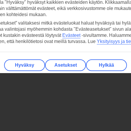
la "Hyväksy" hyväksyt kaikkien evästeiden käytön. Klikkaamall
ain välttämättömät evästeet, eikä verkkosivustomme ole mukaute
sen kohteidesi mukaan.
etukset” valitaksesi mitkä evästeluokat haluat hyväksyä tai hylät
aa valintojasi myöhemmin kohdasta "Evästeasetukset" sivun ala
ot kustakin evästeestä löytyvät
Evästeet
-sivultamme.
Haluamme, 
hen, että henkilötietosi ovat meillä turvassa. Lue
Yksityisyys ja ti
Hyväksy
Asetukset
Hylkää