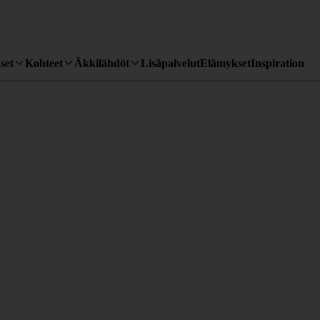
set
Kohteet
Äkkilähdöt
Lisäpalvelut
Elämykset
Inspiration