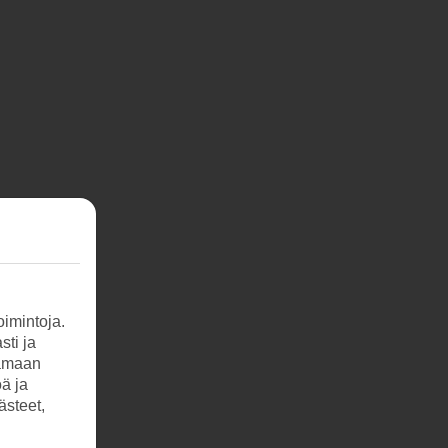
imintoja.
sti ja
tamaan
öä ja
ästeet,