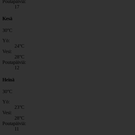
Poutapäiviä:
17
Kesä
30
°
C
Yö:
24
°C
Vesi:
28
°C
Poutapäiviä:
12
Heinä
30
°
C
Yö:
23
°C
Vesi:
28
°C
Poutapäiviä:
11