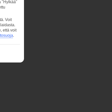
a "Hylkää"
ttu
ä. Voit
laidasta.
että voit
etosuoja
.