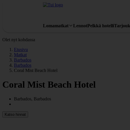
Lomamatkat
Lennot
Pelkkä hotelli
Tarjouk
Olet nyt kohdassa
Etusivu
Matkat
Barbados
Barbados
Coral Mist Beach Hotel
Coral Mist Beach Hotel
Barbados, Barbados
Katso hinnat