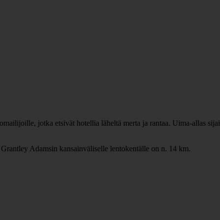
lijoille, jotka etsivät hotellia läheltä merta ja rantaa. Uima-allas sijai
Grantley Adamsin kansainväliselle lentokentälle on n. 14 km.