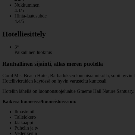
Nukkuminen
4.1/5
Hinta-laatusuhde
4.4/5
Hotelliesittely
3*
Paikallinen luokitus
Rauhallinen sijainti, allas meren puolella
Coral Mist Beach Hotel, Barbadoksen lounaisrannikolla, sopii hyvin lomai
Hotellivieraiden käytössä on hyvin varusteltu kuntosali.
Hotellin lähellä on luonnonsuojelualue Graeme Hall Nature Santuary. 
Kaikissa huoneissa/huoneistoissa on:
Ilmastointi
Tallelokero
Jääkaappi
Puhelin ja tv
Vedenkeitin