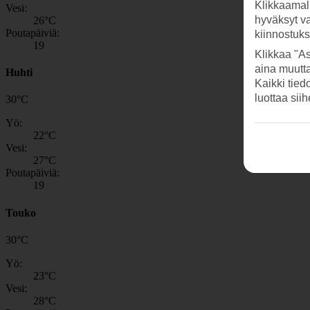
Klikkaamal
Vesi:
hyväksyt v
26
°C
Poutapäiviä:
kiinnostuk
19
Klikkaa "As
aina muutt
Huhti
Kaikki tied
luottaa sii
30
°
C
Yö:
22
°C
Vesi:
27
°C
Poutapäiviä:
19
Touko
30
°
C
Yö:
23
°C
Vesi:
28
°C