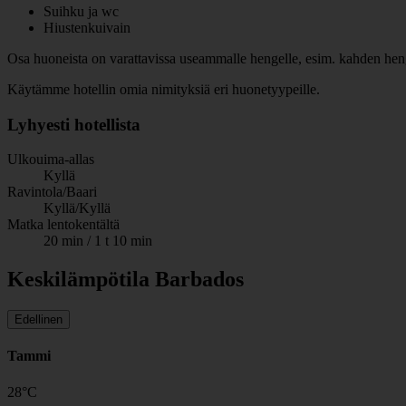
Suihku ja wc
Hiustenkuivain
Osa huoneista on varattavissa useammalle hengelle, esim. kahden henge
Käytämme hotellin omia nimityksiä eri huonetyypeille.
Lyhyesti hotellista
Ulkouima-allas
Kyllä
Ravintola/Baari
Kyllä/Kyllä
Matka lentokentältä
20 min / 1 t 10 min
Keskilämpötila Barbados
Edellinen
Tammi
28
°
C