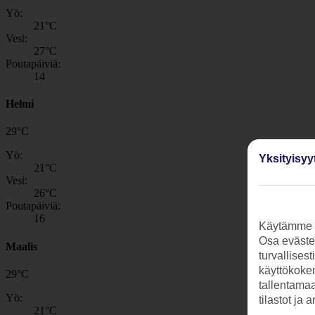
Yö:
21
°C
Vesi:
27
°C
Poutapäiviä:
14
Helmi
29
°
C
Yö:
Yksityisyy
21
°C
Vesi:
26
°C
Poutapäiviä:
16
Käytämme s
Osa evästei
Maalis
turvallises
käyttökokem
29
°
C
tallentamaan
Yö:
tilastot ja 
21
°C