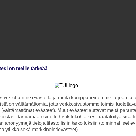
tesi on meille tärkeää
ivustollamme evästeitä ja muita kumppaneidemme tarjoamia to
stä on välttämättömiä, jotta verkkosivustomme toimisi luotettava
ti (välttämättömät evästeet). Muut evästeet auttavat meitä paran
ustasi, tarjoamaan sinulle henkilökohtaisesti räätälöityä sisält
 anonyymejä tietoja tilastollisiin tarkoituksiin (toiminnalliset ev
analytiikka sekä markkinointievästeet).