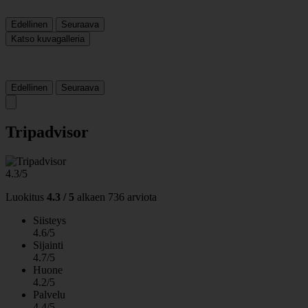
Edellinen
Seuraava
Katso kuvagalleria
Edellinen
Seuraava
Tripadvisor
4.3/5
Luokitus
4.3 / 5
alkaen
736 arviota
Siisteys
4.6/5
Sijainti
4.7/5
Huone
4.2/5
Palvelu
4.4/5