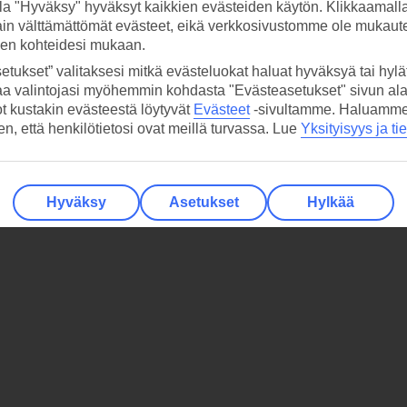
la "Hyväksy" hyväksyt kaikkien evästeiden käytön. Klikkaamall
ain välttämättömät evästeet, eikä verkkosivustomme ole mukaute
sen kohteidesi mukaan.
etukset” valitaksesi mitkä evästeluokat haluat hyväksyä tai hylät
aa valintojasi myöhemmin kohdasta "Evästeasetukset" sivun ala
ot kustakin evästeestä löytyvät
Evästeet
-sivultamme.
Haluamme, 
hen, että henkilötietosi ovat meillä turvassa. Lue
Yksityisyys ja ti
Hyväksy
Asetukset
Hylkää