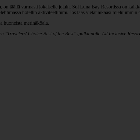
omaa, on täällä varmasti jokaiselle jotain. Sol Luna Bay Resortissa on k
htimassa hotellin aktiviteettitiimi. Jos taas vietät aikaasi mieluummin om
ta huoneista merinäköala.
n "Travelers' Choice Best of the Best" -palkinnolla All Inclusive Reso