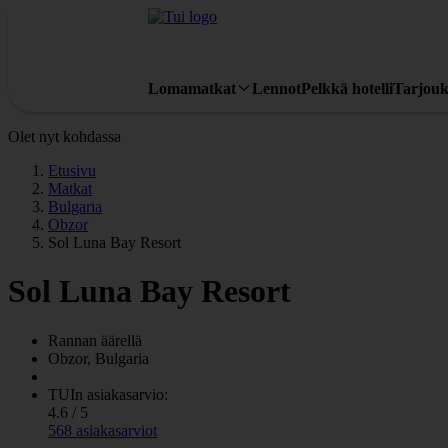
Lomamatkat
Lennot
Pelkkä hotelli
Tarjouk
Olet nyt kohdassa
Etusivu
Matkat
Bulgaria
Obzor
Sol Luna Bay Resort
Sol Luna Bay Resort
Rannan äärellä
Obzor, Bulgaria
TUIn asiakasarvio:
4.6 / 5
568 asiakasarviot