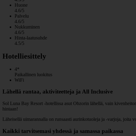
Huone
4.6/5
Palvelu
4.6/5
Nukkuminen
4.6/5
Hinta-laatusuhde
4.5/5
Hotelliesittely
4*
Paikallinen luokitus
WiFi
Lähellä rantaa, aktiviteetteja ja All Inclusive
Sol Luna Bay Resort -hotellissa asut Obzorin lähellä, vain kivenheiton 
hintaan!
Läheisellä uimarannalla on runsaasti aurinkotuoleja ja -varjoja, joita
Kaikki tarvitsemasi yhdessä ja samassa paikassa