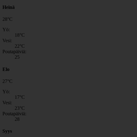
Heinä
28
°
C
Yö:
18
°C
Vesi:
22
°C
Poutapäiviä:
25
Elo
27
°
C
Yö:
17
°C
Vesi:
23
°C
Poutapäiviä:
28
Syys