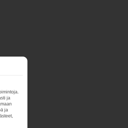
imintoja.
sti ja
tamaan
öä ja
ästeet,