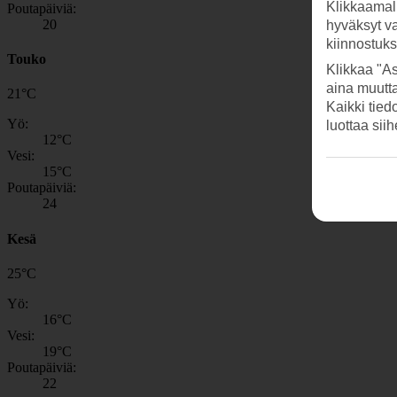
Klikkaamal
Poutapäiviä:
20
hyväksyt v
kiinnostuk
Touko
Klikkaa "As
aina muutt
21
°
C
Kaikki tied
Yö:
luottaa sii
12
°C
Vesi:
15
°C
Poutapäiviä:
24
Kesä
25
°
C
Yö:
16
°C
Vesi:
19
°C
Poutapäiviä:
22