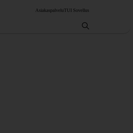
Asiakaspalvelu
TUI Sovellus