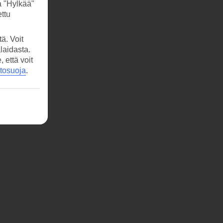
a "Hylkää"
ttu
ä. Voit
laidasta.
että voit
etosuoja
.