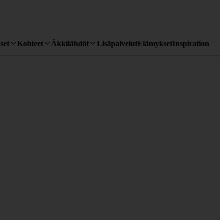
set
Kohteet
Äkkilähdöt
Lisäpalvelut
Elämykset
Inspiration