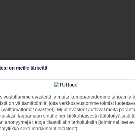
tesi on meille tärkeää
ivustollamme evästeitä ja muita kumppaneidemme tarjoamia to
stä on välttämättömiä, jotta verkkosivustomme toimisi luotettava
ti (välttämättömät evästeet). Muut evästeet auttavat meitä paran
ustasi, tarjoamaan sinulle henkilökohtaisesti räätälöityä sisält
 anonyymejä tietoja tilastollisiin tarkoituksiin (toiminnalliset ev
analytiikka sekä markkinointievästeet).