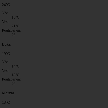
24
°
C
Yö:
15
°C
Vesi:
21
°C
Poutapäiviä:
26
Loka
19
°
C
Yö:
14
°C
Vesi:
18
°C
Poutapäiviä:
26
Marras
13
°
C