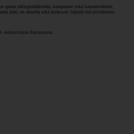
aikkea spasta pikkuputiikkeihin, kampaamo sekä kansainvälinen
in päin, on alueella sekä kuntosali, biljardi että pöytätennis.
rts -kategoriassa Euroopassa.