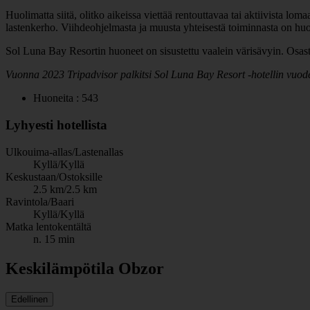
Huolimatta siitä, olitko aikeissa viettää rentouttavaa tai aktiivista l
lastenkerho. Viihdeohjelmasta ja muusta yhteisestä toiminnasta on huole
Sol Luna Bay Resortin huoneet on sisustettu vaalein värisävyin. Osas
Vuonna 2023 Tripadvisor palkitsi Sol Luna Bay Resort -hotellin vuode
Huoneita : 543
Lyhyesti hotellista
Ulkouima-allas/Lastenallas
Kyllä/Kyllä
Keskustaan/Ostoksille
2.5 km/2.5 km
Ravintola/Baari
Kyllä/Kyllä
Matka lentokentältä
n. 15 min
Keskilämpötila Obzor
Edellinen