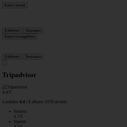
Katso hinnat
Edellinen
Seuraava
Katso kuvagalleria
Edellinen
Seuraava
Tripadvisor
4.4/5
Luokitus
4.4 / 5
alkaen
1059 arviota
Siisteys
4.7/5
Sijainti
4.3/5