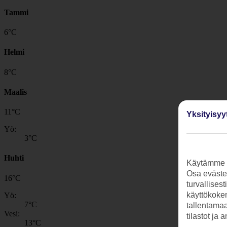
Tammi
6
°
C
Helmi
8
°
C
Maalis
11
°
C
Yksityisyy
Yö:
3
°C
Huhti
Käytämme s
Osa evästei
16
°
C
turvallises
käyttökokem
Yö:
7
°C
tallentamaan
Vesi:
tilastot ja 
13
°C