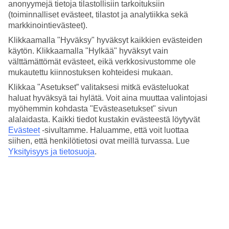
anonyymejä tietoja tilastollisiin tarkoituksiin
(toiminnalliset evästeet, tilastot ja analytiikka sekä
Suositut hotellit kohteessa Sozopol
markkinointievästeet).
Klikkaamalla "Hyväksy" hyväksyt kaikkien evästeiden
Muita kohteita
käytön. Klikkaamalla "Hylkää" hyväksyt vain
välttämättömät evästeet, eikä verkkosivustomme ole
Sunny Beach - Sää ja lämpötila
Rodos - Sää ja lämpötila
mukautettu kiinnostuksen kohteidesi mukaan.
Espanja - Sää ja lämpötila
Klikkaa "Asetukset” valitaksesi mitkä evästeluokat
Gran Canaria - Sää ja lämpötila
haluat hyväksyä tai hylätä. Voit aina muuttaa valintojasi
Kreikka - Sää ja lämpötila
myöhemmin kohdasta "Evästeasetukset" sivun
Muita matkoja
alalaidasta. Kaikki tiedot kustakin evästeestä löytyvät
Evästeet
-sivultamme.
Haluamme, että voit luottaa
Äkkilähdöt Sunny Beach
siihen, että henkilötietosi ovat meillä turvassa. Lue
Halvat matkat Bulgaria
Yksityisyys ja tietosuoja
.
Matkat Bulgaria
Matkat Sunny Beach
Hotellit Sunny Beach
Tutustu myös
Hotellit Antalya
Äkkilähdöt Kreikka