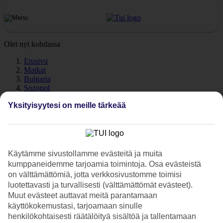
Olet nyt kohdassa
Etusivu
Matkat
Bulgaria
Sozopol
Sää
Yksityisyytesi on meille tärkeää
Sozopol - Sää ja lämpötila
Käytämme sivustollamme evästeitä ja muita
kumppaneidemme tarjoamia toimintoja. Osa evästeistä
Katso sää ja lämpötila -
Sozopol
. Tarvitsetko illaksi lämmintä päälle?
on välttämättömiä, jotta verkkosivustomme toimisi
Pidätkö lämpimästä merivedestä? Tutustu päivän ja yön
luotettavasti ja turvallisesti (välttämättömät evästeet).
keskilämpötiloihin, meriveden lämpötilaan sekä poutapäivien
Muut evästeet auttavat meitä parantamaan
määrään eri kuukausina.
käyttökokemustasi, tarjoamaan sinulle
henkilökohtaisesti räätälöityä sisältöä ja tallentamaan
Keskilämpötilat – Sozopol