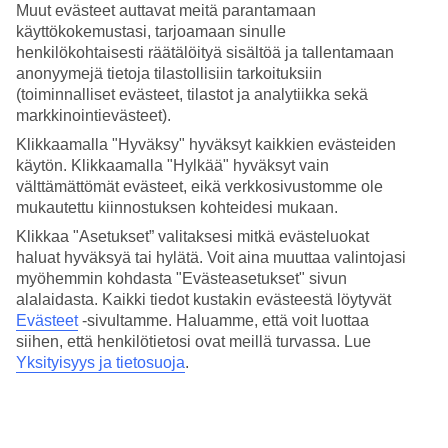
Muut evästeet auttavat meitä parantamaan
Ulkouima-allas/Lastenallas
käyttökokemustasi, tarjoamaan sinulle
Kyllä/Kyllä
henkilökohtaisesti räätälöityä sisältöä ja tallentamaan
Keskustaan/Ostoksille
anonyymejä tietoja tilastollisiin tarkoituksiin
800 m/100 m
(toiminnalliset evästeet, tilastot ja analytiikka sekä
Ravintola/Baari
markkinointievästeet).
Kyllä/Kyllä
Matka lentokentältä
Klikkaamalla "Hyväksy" hyväksyt kaikkien evästeiden
n. 30 min
käytön. Klikkaamalla "Hylkää" hyväksyt vain
välttämättömät evästeet, eikä verkkosivustomme ole
Keskilämpötila Sunny Beach
mukautettu kiinnostuksen kohteidesi mukaan.
Klikkaa "Asetukset” valitaksesi mitkä evästeluokat
Edellinen
haluat hyväksyä tai hylätä. Voit aina muuttaa valintojasi
myöhemmin kohdasta "Evästeasetukset" sivun
Tammi
alalaidasta. Kaikki tiedot kustakin evästeestä löytyvät
6
°
C
Evästeet
-sivultamme.
Haluamme, että voit luottaa
siihen, että henkilötietosi ovat meillä turvassa. Lue
Helmi
Yksityisyys ja tietosuoja
.
8
°
C
Maalis