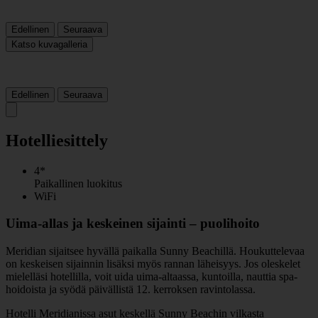
Edellinen
Seuraava
Katso kuvagalleria
Edellinen
Seuraava
Hotelliesittely
4*
Paikallinen luokitus
WiFi
Uima-allas ja keskeinen sijainti – puolihoito
Meridian sijaitsee hyvällä paikalla Sunny Beachillä. Houkuttelevaa
on keskeisen sijainnin lisäksi myös rannan läheisyys. Jos oleskelet
mielelläsi hotellilla, voit uida uima-altaassa, kuntoilla, nauttia spa-
hoidoista ja syödä päivällistä 12. kerroksen ravintolassa.
Hotelli Meridianissa asut keskellä Sunny Beachin vilkasta