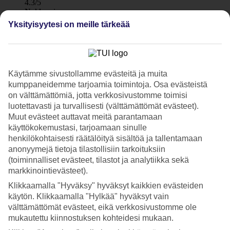
4.3/5
Nukkuminen
4.1/5
Yksityisyytesi on meille tärkeää
Hinta-laatusuhde
4.2/5
Hotelliesittely
Käytämme sivustollamme evästeitä ja muita
3*
kumppaneidemme tarjoamia toimintoja. Osa evästeistä
Paikallinen luokitus
on välttämättömiä, jotta verkkosivustomme toimisi
WiFi
luotettavasti ja turvallisesti (välttämättömät evästeet).
Muut evästeet auttavat meitä parantamaan
Hyvä sijainti rantakadulla
käyttökokemustasi, tarjoamaan sinulle
henkilökohtaisesti räätälöityä sisältöä ja tallentamaan
Sunny Beachin Hotel Palace sijaitsee aivan rantakadun ja
anonyymejä tietoja tilastollisiin tarkoituksiin
hiekkarannan äärellä. Hotellilla on kaksi ravintolaa ja baaria,
leikkipaikka sekä allasalue.
(toiminnalliset evästeet, tilastot ja analytiikka sekä
markkinointievästeet).
Suoraan hotellin ulkopuolella avautuu Sunny Beachin rantakatu.
Klikkaamalla "Hyväksy" hyväksyt kaikkien evästeiden
Sitä eteläänpäin seuraten pääset tuota pikaa rantaklubeille,
ostosputiikeille ja ravintoiloille. Flower Street ja Royal Beach Mall -
käytön. Klikkaamalla "Hylkää" hyväksyt vain
kauppakeskus löytyvät odottavat kävelymatkan päässä.
välttämättömät evästeet, eikä verkkosivustomme ole
mukautettu kiinnostuksen kohteidesi mukaan.
Hotel Palace -hotellin palvelut