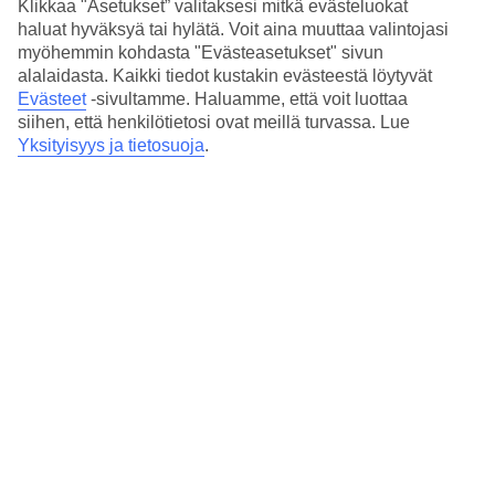
Klikkaa "Asetukset” valitaksesi mitkä evästeluokat
haluat hyväksyä tai hylätä. Voit aina muuttaa valintojasi
Leikkipaikka
A la carte -ravintola
myöhemmin kohdasta "Evästeasetukset" sivun
Buffetravintola
alalaidasta. Kaikki tiedot kustakin evästeestä löytyvät
Aula- ja allasbaari
Evästeet
-sivultamme.
Haluamme, että voit luottaa
siihen, että henkilötietosi ovat meillä turvassa. Lue
Huoneita : 143
Yksityisyys ja tietosuoja
.
Huoneistoja : 11
Lyhyesti hotellista
Rannalle
30 m
Ulkouima-allas/Lastenallas
Kyllä/Kyllä
Keskustaan/Ostoksille
1.5 km/1.5 km
Ravintola/Baari
Kyllä/Kyllä
Matka lentokentältä
n. 30 min
Keskilämpötila Sunny Beach