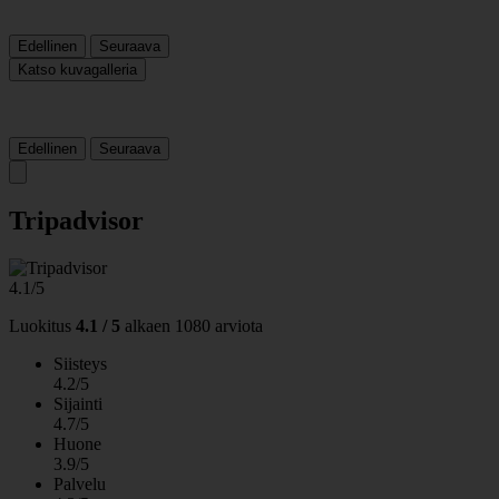
Edellinen
Seuraava
Katso kuvagalleria
Edellinen
Seuraava
Tripadvisor
4.1/5
Luokitus
4.1 / 5
alkaen
1080 arviota
Siisteys
4.2/5
Sijainti
4.7/5
Huone
3.9/5
Palvelu