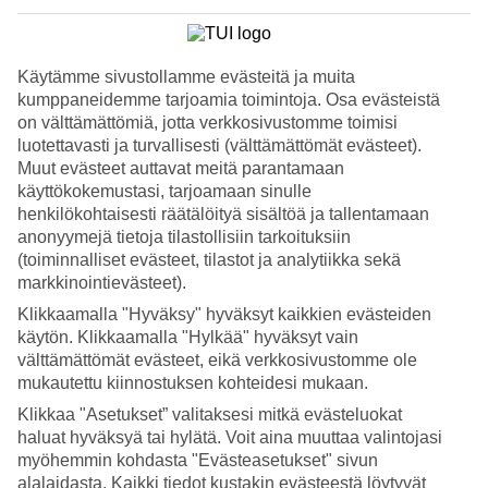
4.2/5
Nukkuminen
4/5
Hinta-laatusuhde
Käytämme sivustollamme evästeitä ja muita
4.4/5
kumppaneidemme tarjoamia toimintoja. Osa evästeistä
on välttämättömiä, jotta verkkosivustomme toimisi
Hotelliesittely
luotettavasti ja turvallisesti (välttämättömät evästeet).
Muut evästeet auttavat meitä parantamaan
2*
käyttökokemustasi, tarjoamaan sinulle
Paikallinen luokitus
henkilökohtaisesti räätälöityä sisältöä ja tallentamaan
WiFi
anonyymejä tietoja tilastollisiin tarkoituksiin
Huoneistohotelli keskeisellä sijainnilla
(toiminnalliset evästeet, tilastot ja analytiikka sekä
markkinointievästeet).
Huoneistohotelli Royal Sun Apartmentsista pääset lyhyen
Klikkaamalla "Hyväksy" hyväksyt kaikkien evästeiden
kävelymatkan päässä olevalle Sunny Beachin hienolle
käytön. Klikkaamalla "Hylkää" hyväksyt vain
hiekkarannalle. Hotellissa on huoneistoja, joissa on tilaa neljälle
hengelle ja täällä on uima-altaita aikuisille sekä lapsille, sekä
välttämättömät evästeet, eikä verkkosivustomme ole
baaripalvelu.
mukautettu kiinnostuksen kohteidesi mukaan.
Royal Sun Apartments sijaitsee keskeisellä paikalla, ja koko Sunny
Klikkaa "Asetukset” valitaksesi mitkä evästeluokat
Beachin laaja valikoima ravintoloita, baareja ja pieniä putiikkeja on
haluat hyväksyä tai hylätä. Voit aina muuttaa valintojasi
aivan oven ulkopuolella.
myöhemmin kohdasta "Evästeasetukset" sivun
alalaidasta. Kaikki tiedot kustakin evästeestä löytyvät