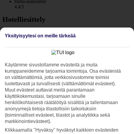
Hinta-laatusuhde
4.4/5
Hotelliesittely
5*
Yksityisyytesi on meille tärkeää
Paikallinen luokitus
WiFi
Tyylikäs hotelli, historiallinen ilmapiiri
Käytämme sivustollamme evästeitä ja muita
Hodelpa Nicolas de Ovando sijaitsee keskeisellä paikalla Santo
kumppaneidemme tarjoamia toimintoja. Osa evästeistä
Domingon siirtomaakorttelissa. Hotellin historia ulottuu aina
vuoteen 1502. Hotellilla on uima-allas, hyvin varustettu kuntosali ja
on välttämättömiä, jotta verkkosivustomme toimisi
ravintola. Aamiainen sisältyy hintaan.
luotettavasti ja turvallisesti (välttämättömät evästeet).
Muut evästeet auttavat meitä parantamaan
Hodelpa Nicolas de Ovando on yksi Unescon
käyttökokemustasi, tarjoamaan sinulle
maailmanperintökohteista ja oli aikoinaan kaupungin perustajan,
henkilökohtaisesti räätälöityä sisältöä ja tallentamaan
kuvernööri Nicolás de Ovandon asuinpaikka. Lähistöllä on paljon
ravintoloita ja useita museoita, joissa voit lomallasi vierailla.
anonyymejä tietoja tilastollisiin tarkoituksiin
(toiminnalliset evästeet, tilastot ja analytiikka sekä
Espanjalaista siirtomaa-ajan tyyliä
markkinointievästeet).
Klikkaamalla "Hyväksy" hyväksyt kaikkien evästeiden
Hotelli koostuu kolmesta linnamaisesta rakennuksesta, jotka