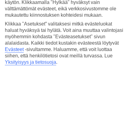
käytön. Klikkaamalla "Hylkää" hyväksyt vain
sijaitsevat vehreässä ympäristössä. Rakennuksissa on huolellisesti
säilytetyt espanjalaisen siirtomaatyylin mukaiset tiiliseinät,
välttämättömät evästeet, eikä verkkosivustomme ole
kattokruunut ja ylellinen, elegantti tunnelma. Jopa huoneista huokuu
mukautettu kiinnostuksen kohteidesi mukaan.
hotellin rikas siirtomaa-ajan perintö, samalla kun niissä on kaikki
Klikkaa "Asetukset” valitaksesi mitkä evästeluokat
modernit mukavuudet, joita voit korkeatasoiselta hotellilta odottaa.
haluat hyväksyä tai hylätä. Voit aina muuttaa valintojasi
Rentoutumista ja spa
myöhemmin kohdasta "Evästeasetukset" sivun
alalaidasta. Kaikki tiedot kustakin evästeestä löytyvät
Pidä huolta itsestäsi lomasi aikana. Kaupungilla vietetyn päivän
Evästeet
-sivultamme.
Haluamme, että voit luottaa
jälkeen voit istahtaa aurinkotuoliin ja rentoutua allasalueella, nauttia
siihen, että henkilötietosi ovat meillä turvassa. Lue
virkistävästä uintihetkestä altaassa ja käydä hieronnassa. Hotellilla
Yksityisyys ja tietosuoja
.
on myös hyvin varustettu moderni kuntosali.
Dominikaanisia herkkuja
Hotellin ravintolassa voit nauttia ensiluokkaisia paikallisia
erikoisuuksia ja ruokia, joissa on vaikutteita ympäri maailman.
Aamusta iltaan. Aamuisin sinua odottaa katettu buffetaamiainen ja
tietysti dominikaaninen kahvi. Jos haluat lounaan ja/tai päivällisen
sisältyvän matkasi hintaan, voit varata puoli- tai täysihoidon
lisäpalveluna jo matkaa varatessasi.
Huoneita : 91