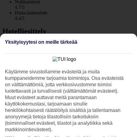
Nukkuminen
4.7/5
Hinta-laatusuhde
4.4/5
Hotelliesittely
Yksityisyytesi on meille tärkeää
5*
Paikallinen luokitus
WiFi
Tasokas hotelli Palm Jumeirahissa rannan äärellä
Käytämme sivustollamme evästeitä ja muita
kumppaneidemme tarjoamia toimintoja. Osa evästeistä
Sofitel Dubai The Palm Resort and Spa on kuin keidas vehreyden
keskellä. Se sijaitsee Dubain omassa rantalomakohteessa – Dubai
on välttämättömiä, jotta verkkosivustomme toimisi
Jumeirah Beachillä. Ympäristö on ylellinen, hotellilla on oma ranta-
luotettavasti ja turvallisesti (välttämättömät evästeet).
alue, useita altaita, palkittuja ravintoloita ja lastenkerho.
Muut evästeet auttavat meitä parantamaan
käyttökokemustasi, tarjoamaan sinulle
Hotelli koostuu useasta rakennuksesta, joita ympäröivät palmut,
henkilökohtaisesti räätälöityä sisältöä ja tallentamaan
kukkivat ihmeköynnökset ja yleinen vehreys. Asut tyylikkäässä
anonyymejä tietoja tilastollisiin tarkoituksiin
hotellihuoneessa, juniorsviitissä tai tilavassa perhehuoneistossa.
(toiminnalliset evästeet, tilastot ja analytiikka sekä
Kuusi uima-allasta ja vesiputous
markkinointievästeet).