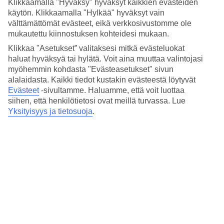
Klikkaamalla "Hyväksy" hyväksyt kaikkien evästeiden
Uima-altaista suurin sijaitsee hotellin edustalla, ja sieltä avautuu
käytön. Klikkaamalla "Hylkää" hyväksyt vain
näköala Persianlahdelle ja Dubain kaupunkiin. Lapsille on oma
välttämättömät evästeet, eikä verkkosivustomme ole
allasalue, jossa on vesiliukumäki. Jos taas kaipaat rantaelämää,
uimista meressä ja rentouttavaa hetkeä rannalla aurinkovarjon
mukautettu kiinnostuksen kohteidesi mukaan.
katveessa, on ranta mukavasti aivan vieressä.
Klikkaa "Asetukset” valitaksesi mitkä evästeluokat
haluat hyväksyä tai hylätä. Voit aina muuttaa valintojasi
Palkittuja ravintoloita
myöhemmin kohdasta "Evästeasetukset" sivun
alalaidasta. Kaikki tiedot kustakin evästeestä löytyvät
Hotellilla on kaikkiaan kuusi ravintolaa, valitse grilliherkkuja,
aasialaista tai intialaista. Puolihoito aamiaisella ja päivällisellä
Evästeet
-sivultamme.
Haluamme, että voit luottaa
sisältyy matkan hintaan ja voit käyttää kaikkia hotellin ravintoloita.
siihen, että henkilötietosi ovat meillä turvassa. Lue
Voit myös korottaa puolihoidon halutessasi lisämaksusta
Yksityisyys ja tietosuoja
.
täysihoitoon.
Tasokas spa
Varaa hetki omaa aikaa ja nauti hotellin suuren span rentouttavista ja
hyvää tekevistä hoidoista. Hoidoissa käytettävät ihanan tuoksuvat
tuotteet ovat korkealaatuisia ja valittavanasi on esimerkiksi
perinteistä hierontaa tai vartalokäärehoitoja.
Huoneita : 361
Huoneistoja : 182