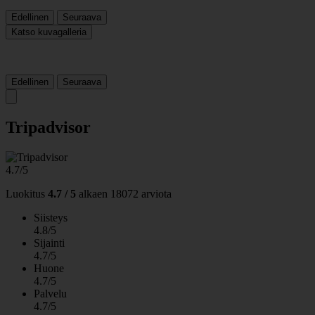
Edellinen
Seuraava
Katso kuvagalleria
Edellinen
Seuraava
Tripadvisor
4.7/5
Luokitus
4.7 / 5
alkaen
18072 arviota
Siisteys
4.8/5
Sijainti
4.7/5
Huone
4.7/5
Palvelu
4.7/5