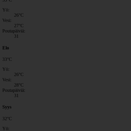
Yö:
26
°C
Vesi:
27
°C
Poutapäiviä:
31
Elo
33
°
C
Yö:
26
°C
Vesi:
28
°C
Poutapäiviä:
31
Syys
32
°
C
Yö: