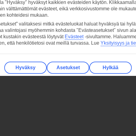
la "Hyväksy" hyväksyt kaikkien evästeiden käytön. Klikkaamall
ain välttämättömät evästeet, eikä verkkosivustomme ole mukaute
sen kohteidesi mukaan.
etukset” valitaksesi mitkä evästeluokat haluat hyväksyä tai hylät
aa valintojasi myöhemmin kohdasta "Evästeasetukset" sivun ala
ot kustakin evästeestä löytyvät
Evästeet
-sivultamme.
Haluamme, 
hen, että henkilötietosi ovat meillä turvassa. Lue
Yksityisyys ja ti
Hyväksy
Asetukset
Hylkää