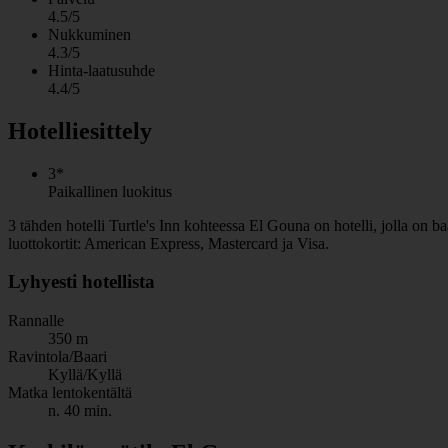
4.5/5
Nukkuminen
4.3/5
Hinta-laatusuhde
4.4/5
Hotelliesittely
3*
Paikallinen luokitus
3 tähden hotelli Turtle's Inn kohteessa El Gouna on hotelli, jolla on b
luottokortit: American Express, Mastercard ja Visa.
Lyhyesti hotellista
Rannalle
350 m
Ravintola/Baari
Kyllä/Kyllä
Matka lentokentältä
n. 40 min.