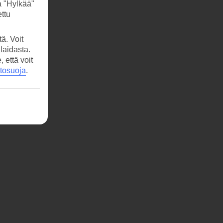
a "Hylkää"
ttu
ä. Voit
laidasta.
että voit
etosuoja
.