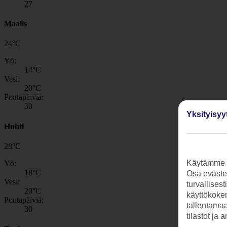
27
Maalis
24
°
C
Yö:
14
°C
Vesi:
20
°C
Poutapäiviä:
30
Yksityisyy
Huhti
28
°
C
Käytämme s
Yö:
18
°C
Osa evästei
Vesi:
turvallises
20
°C
käyttökokem
Poutapäiviä:
tallentamaan
30
tilastot ja 