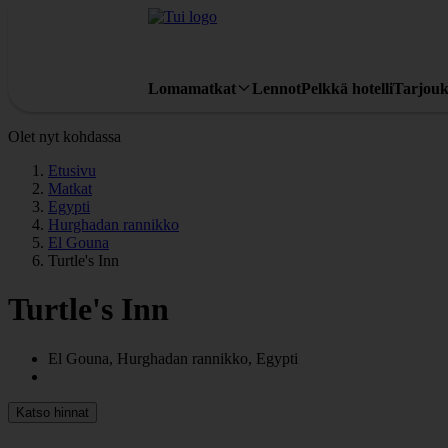
Lomamatkat
Lennot
Pelkkä hotelli
Tarjouk
Olet nyt kohdassa
Etusivu
Matkat
Egypti
Hurghadan rannikko
El Gouna
Turtle's Inn
Turtle's Inn
El Gouna, Hurghadan rannikko, Egypti
Katso hinnat