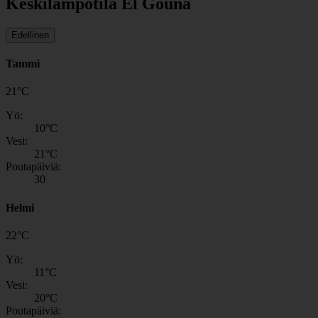
Keskilämpötila El Gouna
Edellinen
Tammi
21
°
C
Yö:
10
°C
Vesi:
21
°C
Poutapäiviä:
30
Helmi
22
°
C
Yö:
11
°C
Vesi:
20
°C
Poutapäiviä: