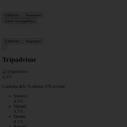
Edellinen
Seuraava
Katso kuvagalleria
Edellinen
Seuraava
Tripadvisor
4.5/5
Luokitus
4.5 / 5
alkaen
378 arviota
Siisteys
4.5/5
Sijainti
4.7/5
Huone
4.1/5
Palvelu