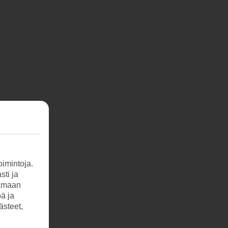
imintoja.
sti ja
tamaan
öä ja
ästeet,