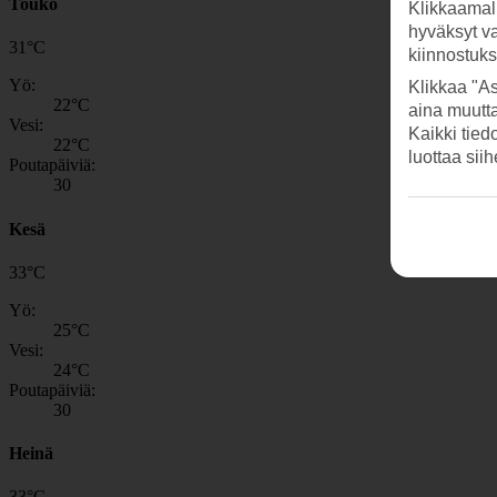
Touko
Klikkaamal
hyväksyt v
31
°
C
kiinnostuk
Yö:
Klikkaa "As
22
°C
aina muutt
Vesi:
Kaikki tied
22
°C
luottaa sii
Poutapäiviä:
30
Kesä
33
°
C
Yö:
25
°C
Vesi:
24
°C
Poutapäiviä:
30
Heinä
33
°
C