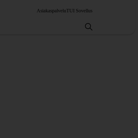
Asiakaspalvelu
TUI Sovellus