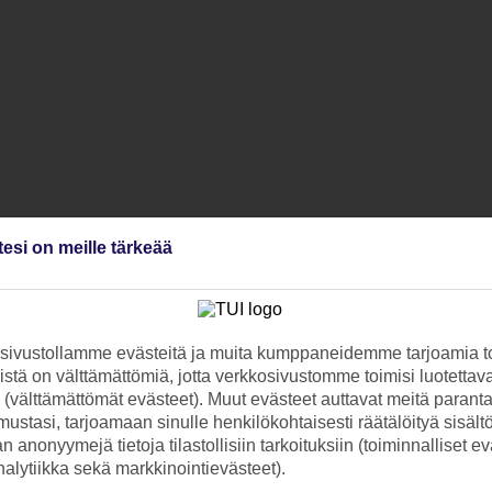
tesi on meille tärkeää
ivustollamme evästeitä ja muita kumppaneidemme tarjoamia to
stä on välttämättömiä, jotta verkkosivustomme toimisi luotettava
ti (välttämättömät evästeet). Muut evästeet auttavat meitä paran
ustasi, tarjoamaan sinulle henkilökohtaisesti räätälöityä sisält
 anonyymejä tietoja tilastollisiin tarkoituksiin (toiminnalliset ev
analytiikka sekä markkinointievästeet).