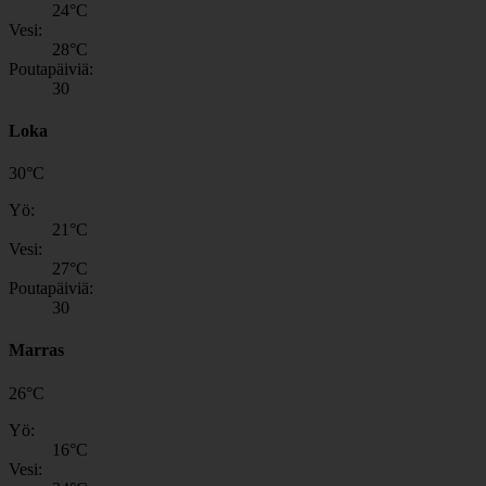
24
°C
Vesi:
28
°C
Poutapäiviä:
30
Loka
30
°
C
Yö:
21
°C
Vesi:
27
°C
Poutapäiviä:
30
Marras
26
°
C
Yö:
16
°C
Vesi: