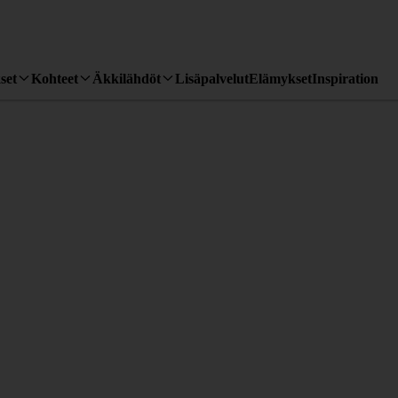
set
Kohteet
Äkkilähdöt
Lisäpalvelut
Elämykset
Inspiration