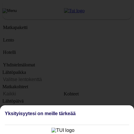
Matkapaketti
Lento
Hotelli
Yhdistelmälomat
Lähtöpaikka
Matkakohteet
Kohteet
Lähtöpäivä
Yksityisyytesi on meille tärkeää
Matkan kesto
1 viikko
Matkustajien lukumäärä