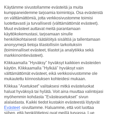
Käytämme sivustollamme evästeitä ja muita
Hae
kumppaneidemme tarjoamia toimintoja. Osa evästeistä
on välttämättömiä, jotta verkkosivustomme toimisi
luotettavasti ja turvallisesti (välttämättömät evästeet).
Muut evästeet auttavat meitä parantamaan
Olet nyt kohdassa
käyttökokemustasi, tarjoamaan sinulle
henkilökohtaisesti räätälöityä sisältöä ja tallentamaan
Etusivu
Matkat
anonyymejä tietoja tilastollisiin tarkoituksiin
Egypti
(toiminnalliset evästeet, tilastot ja analytiikka sekä
Hurghadan rannikko
markkinointievästeet).
Hurghada
Äkkilähdöt
Klikkaamalla "Hyväksy" hyväksyt kaikkien evästeiden
käytön. Klikkaamalla "Hylkää" hyväksyt vain
Äkkilähdöt Hurghadaan
välttämättömät evästeet, eikä verkkosivustomme ole
mukautettu kiinnostuksen kohteidesi mukaan.
Klikkaa "Asetukset” valitaksesi mitkä evästeluokat
Haluatko reissuun helposti ja nopeasti? Katso äkkilähdöt
haluat hyväksyä tai hylätä. Voit aina muuttaa valintojasi
Hurghadaan
eli lomat lähiviikoille suorilla lennoilla tältä sivulta.
Kun löydät sopivan äkkilähdön, varaa matkasi heti. Äkkilähdöillä
myöhemmin kohdasta "Evästeasetukset" sivun
paikkoja on rajoitetusti ja edullisimmat matkat myydään nopeasti!
alalaidasta. Kaikki tiedot kustakin evästeestä löytyvät
Huomioithan, että äkkilähtöjä kohteeseen Hurghada ei ole aina
Evästeet
-sivultamme.
Haluamme, että voit luottaa
tarjolla. Tutustu myös
Egyptin äkkilähtöihin
tai kurkkaa
kaikki TUIn
siihen, että henkilötietosi ovat meillä turvassa. Lue