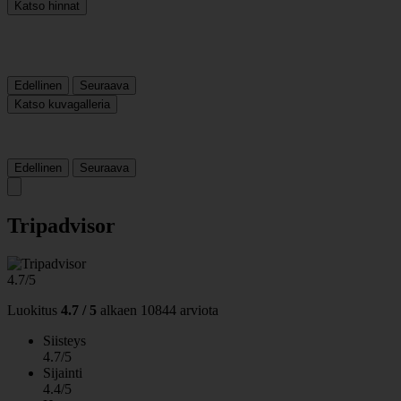
Katso hinnat
Edellinen
Seuraava
Katso kuvagalleria
Edellinen
Seuraava
Tripadvisor
4.7/5
Luokitus
4.7 / 5
alkaen
10844 arviota
Siisteys
4.7/5
Sijainti
4.4/5