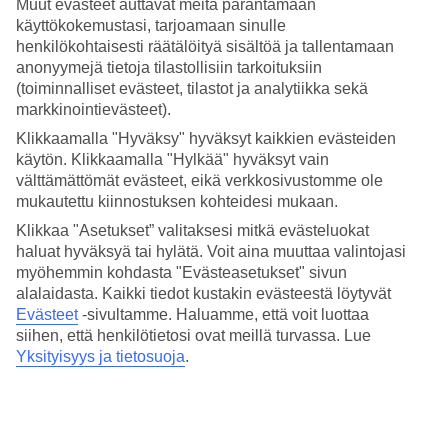
Hotelli sijaitsee vesipuiston vieressä, rantaan pääset nopeasti ja
Muut evästeet auttavat meitä parantamaan
kätevästi hotellin bussilla.
käyttökokemustasi, tarjoamaan sinulle
henkilökohtaisesti räätälöityä sisältöä ja tallentamaan
Yli 45 vesiliukumäkeä odottavat sinua!
anonyymejä tietoja tilastollisiin tarkoituksiin
(toiminnalliset evästeet, tilastot ja analytiikka sekä
Makadi Waterworldissa on tekemistä koko perheelle – vesileikit
markkinointievästeet).
houkuttelevat perheen pienimpiä ja supervauhdikkaat liukumäet
perheen huimapäitä.
Klikkaamalla "Hyväksy" hyväksyt kaikkien evästeiden
käytön. Klikkaamalla "Hylkää" hyväksyt vain
Useita vapaa pudotus -mäkiä, joissa korkeutta lähes 20 metriä
välttämättömät evästeet, eikä verkkosivustomme ole
Vauhdikkaita mäkiä kuten Space Hole ja Turbulance.
mukautettu kiinnostuksen kohteidesi mukaan.
Jyrkkiä kiepautuksia ja ääniefektejä on tarjolla mm. Black
Holessa.
Klikkaa "Asetukset” valitaksesi mitkä evästeluokat
Shark House on minivesipuisto merirosvoteemalla.
haluat hyväksyä tai hylätä. Voit aina muuttaa valintojasi
Polskutteluallas suihkuavine sienineen ja eläinhahmoineen
myöhemmin kohdasta "Evästeasetukset" sivun
alalaidasta. Kaikki tiedot kustakin evästeestä löytyvät
Uima-allas katolla ja alueita aikuisille
Evästeet
-sivultamme.
Haluamme, että voit luottaa
siihen, että henkilötietosi ovat meillä turvassa. Lue
Hotellilla on pääaltaan lisäksi rentoutumiseen tarkoitettu allas.
Katolla on vain aikuisille tarkoitettu alue, jolla on rauhallinen uima-
Yksityisyys ja tietosuoja
.
allas. Hotellilla on spa, jossa voit rentoutua erilaisissa hoidoissa ja
hieronnassa, sekä kuntosali. Lisäksi hotellilla on kaksi tenniskenttää
ja hotellin lähellä 18-reikäinen golfkenttä.