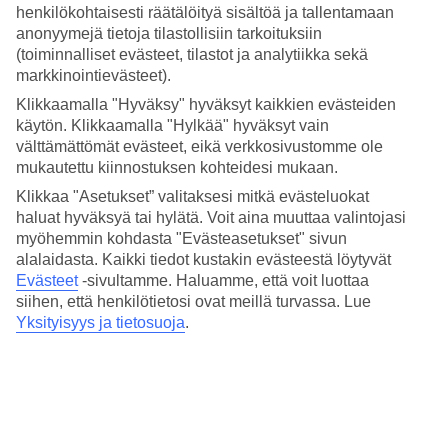
4.5/5
henkilökohtaisesti räätälöityä sisältöä ja tallentamaan
Hinta-laatusuhde
anonyymejä tietoja tilastollisiin tarkoituksiin
4.3/5
(toiminnalliset evästeet, tilastot ja analytiikka sekä
markkinointievästeet).
Hotelliesittely
Klikkaamalla "Hyväksy" hyväksyt kaikkien evästeiden
5*
käytön. Klikkaamalla "Hylkää" hyväksyt vain
Paikallinen luokitus
välttämättömät evästeet, eikä verkkosivustomme ole
mukautettu kiinnostuksen kohteidesi mukaan.
5 tähden hotelli Prima Life Hotels & Resort kohteessa Makadi Bay
on hotelli, jolla on baari, WiFi ja uima-allas. Hotellilla voit nauttia
Klikkaa "Asetukset” valitaksesi mitkä evästeluokat
palveluista kuten hieronta ja sauna. Jos matkustat lasten kanssa, on
haluat hyväksyä tai hylätä. Voit aina muuttaa valintojasi
lapsille lastenkerho/miniklubi, lastenallas ja leikkipaikka. Alueella on
myöhemmin kohdasta "Evästeasetukset" sivun
pysäköintimahdollisuus. Hotelli hyväksyy seuraavat luottokortit:
alalaidasta. Kaikki tiedot kustakin evästeestä löytyvät
Mastercard ja Visa.
Evästeet
-sivultamme.
Haluamme, että voit luottaa
siihen, että henkilötietosi ovat meillä turvassa. Lue
Lyhyesti hotellista
Yksityisyys ja tietosuoja
.
Ulkouima-allas/Lastenallas
Kyllä/Kyllä
Ravintola/Baari
Kyllä/Kyllä
Matka lentokentältä
n. 40 min