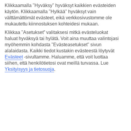
4.5/5
Klikkaamalla "Hyväksy" hyväksyt kaikkien evästeiden
Hinta-laatusuhde
käytön. Klikkaamalla "Hylkää" hyväksyt vain
4.3/5
välttämättömät evästeet, eikä verkkosivustomme ole
Hotelliesittely
mukautettu kiinnostuksen kohteidesi mukaan.
Klikkaa "Asetukset” valitaksesi mitkä evästeluokat
4*
haluat hyväksyä tai hylätä. Voit aina muuttaa valintojasi
Paikallinen luokitus
myöhemmin kohdasta "Evästeasetukset" sivun
alalaidasta. Kaikki tiedot kustakin evästeestä löytyvät
4 tähden hotelli AJIRA Resort Sahl Hasheesh kohteessa Sahl
Evästeet
-sivultamme.
Haluamme, että voit luottaa
Hasheesh on hotelli, jolla on baari, WiFi ja uima-allas. Hotellilla voit
nauttia palveluista kuten sauna. Jos matkustat lasten kanssa, on
siihen, että henkilötietosi ovat meillä turvassa. Lue
lapsille lastenkerho/miniklubi ja leikkipaikka. Alueella on
Yksityisyys ja tietosuoja
.
pysäköintimahdollisuus.
Lyhyesti hotellista
Ulkouima-allas
Kyllä
Ravintola/Baari
Kyllä/Kyllä
Matka lentokentältä
n. 35 min.