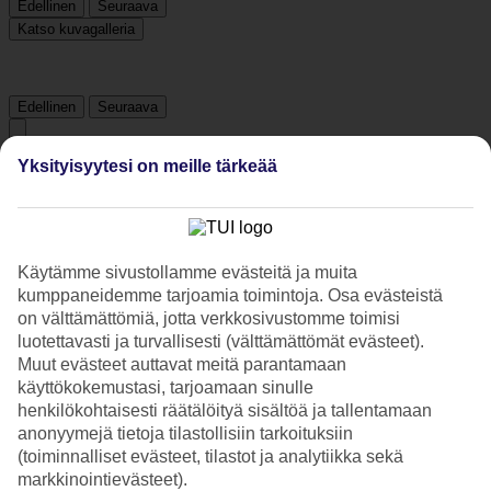
Edellinen
Seuraava
Katso kuvagalleria
Edellinen
Seuraava
Yksityisyytesi on meille tärkeää
Tripadvisor
4.1/5
Käytämme sivustollamme evästeitä ja muita
Luokitus
4.1 / 5
alkaen
103 arviota
kumppaneidemme tarjoamia toimintoja. Osa evästeistä
on välttämättömiä, jotta verkkosivustomme toimisi
Siisteys
4.5/5
luotettavasti ja turvallisesti (välttämättömät evästeet).
Sijainti
Muut evästeet auttavat meitä parantamaan
4/5
käyttökokemustasi, tarjoamaan sinulle
Huone
henkilökohtaisesti räätälöityä sisältöä ja tallentamaan
4.4/5
anonyymejä tietoja tilastollisiin tarkoituksiin
Palvelu
(toiminnalliset evästeet, tilastot ja analytiikka sekä
4.2/5
Nukkuminen
markkinointievästeet).