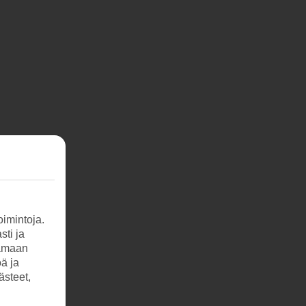
imintoja.
sti ja
tamaan
öä ja
ästeet,