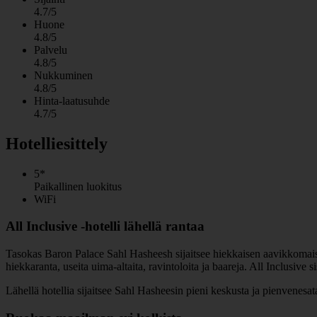
4.7/5
Huone
4.8/5
Palvelu
4.8/5
Nukkuminen
4.8/5
Hinta-laatusuhde
4.7/5
Hotelliesittely
5*
Paikallinen luokitus
WiFi
All Inclusive -hotelli lähellä rantaa
Tasokas Baron Palace Sahl Hasheesh sijaitsee hiekkaisen aavikkoma
hiekkaranta, useita uima-altaita, ravintoloita ja baareja. All Inclusive 
Lähellä hotellia sijaitsee Sahl Hasheesin pieni keskusta ja pienvenesata