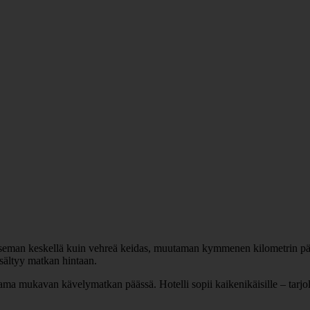
iseman keskellä kuin vehreä keidas, muutaman kymmenen kilometrin pää
sisältyy matkan hintaan.
ma mukavan kävelymatkan päässä. Hotelli sopii kaikenikäisille – tarjolla 