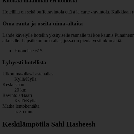
Ruokaa maailman eri kolkista
Hotellilla on sekä buffetravintola että à la carte -ravintola. Kaikkiaa
Oma ranta ja useita uima-altaita
Lähde kävelylle hotellin yksityiselle rannalle tai koe kaunis Punainenme
aikuisille. Lapsille on oma allas, jossa on pieniä vesiliukumäkiä.
Huoneita : 615
Lyhyesti hotellista
Ulkouima-allas/Lastenallas
Kyllä/Kyllä
Keskustaan
20 km
Ravintola/Baari
Kyllä/Kyllä
Matka lentokentältä
n. 35 min.
Keskilämpötila Sahl Hasheesh