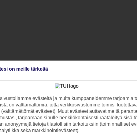
tesi on meille tärkeää
ivustollamme evästeitä ja muita kumppaneidemme tarjoamia to
stä on välttämättömiä, jotta verkkosivustomme toimisi luotettava
ti (välttämättömät evästeet). Muut evästeet auttavat meitä paran
ustasi, tarjoamaan sinulle henkilökohtaisesti räätälöityä sisält
 anonyymejä tietoja tilastollisiin tarkoituksiin (toiminnalliset ev
analytiikka sekä markkinointievästeet).