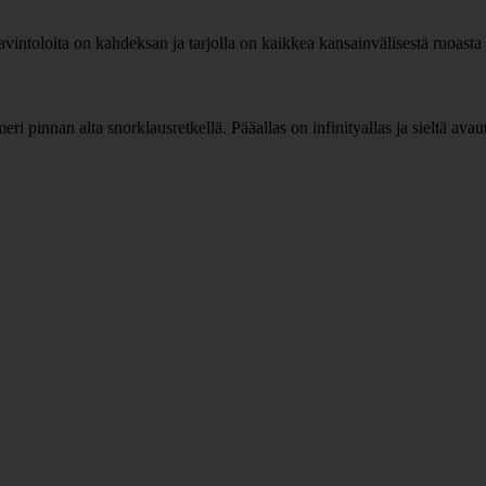
n ravintoloita on kahdeksan ja tarjolla on kaikkea kansainvälisestä ruoas
ri pinnan alta snorklausretkellä. Pääallas on infinityallas ja sieltä avaut