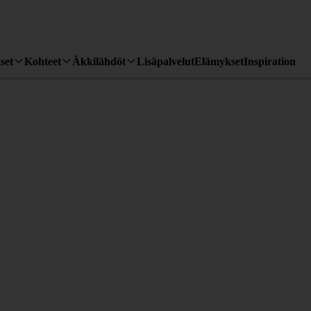
set
Kohteet
Äkkilähdöt
Lisäpalvelut
Elämykset
Inspiration