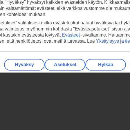
la "Hyväksy" hyväksyt kaikkien evästeiden käytön. Klikkaamall
ain välttämättömät evästeet, eikä verkkosivustomme ole mukaute
sen kohteidesi mukaan.
etukset” valitaksesi mitkä evästeluokat haluat hyväksyä tai hylät
aa valintojasi myöhemmin kohdasta "Evästeasetukset" sivun ala
ot kustakin evästeestä löytyvät
Evästeet
-sivultamme.
Haluamme, 
hen, että henkilötietosi ovat meillä turvassa. Lue
Yksityisyys ja ti
Hyväksy
Asetukset
Hylkää