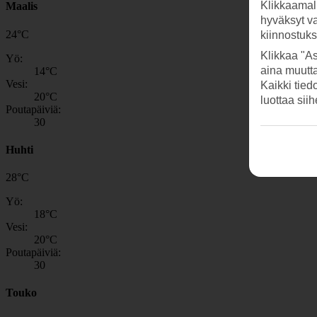
Klikkaamal
Maalis
hyväksyt v
24
°
C
kiinnostuk
Klikkaa "As
Yö:
aina muutt
14
°C
Vesi:
Kaikki tied
20
°C
luottaa sii
Poutapäiviä:
30
Huhti
28
°
C
Yö:
18
°C
Vesi:
20
°C
Poutapäiviä:
30
Touko