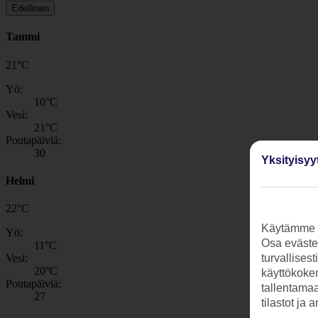
Edellinen
Tammi
21
°
C
Yö:
10
°C
Vesi:
21
°C
Poutapäiviä:
30
Yksityisyy
Helmi
22
°
C
Käytämme s
Yö:
Osa evästei
11
°C
Vesi:
turvallises
20
°C
käyttökokem
Poutapäiviä:
tallentamaan
27
tilastot ja 