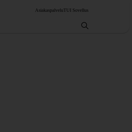
Asiakaspalvelu
TUI Sovellus