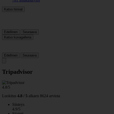
781 asiakasarviot
Katso hinnat
Edellinen
Seuraava
Katso kuvagalleria
Edellinen
Seuraava
Tripadvisor
4.8/5
Luokitus
4.8 / 5
alkaen
8624 arviota
Siisteys
4.9/5
Sijainti