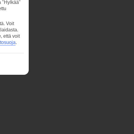
a "Hylkää"
ttu
ä. Voit
laidasta.
että voit
etosuoja
.