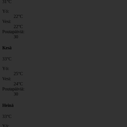
31
°
C
Yö:
22
°C
Vesi:
22
°C
Poutapäiviä:
30
Kesä
33
°
C
Yö:
25
°C
Vesi:
24
°C
Poutapäiviä:
30
Heinä
33
°
C
Yö: