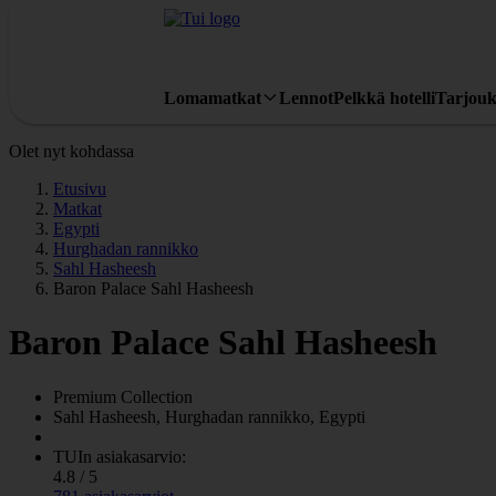
Lomamatkat
Lennot
Pelkkä hotelli
Tarjouk
Olet nyt kohdassa
Etusivu
Matkat
Egypti
Hurghadan rannikko
Sahl Hasheesh
Baron Palace Sahl Hasheesh
Baron Palace Sahl Hasheesh
Premium Collection
Sahl Hasheesh, Hurghadan rannikko, Egypti
TUIn asiakasarvio:
4.8 / 5