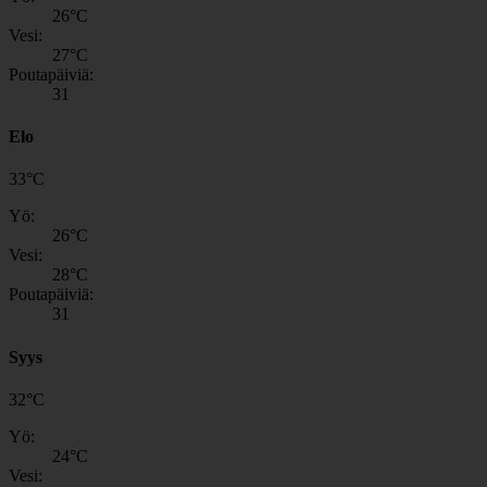
26
°C
Vesi:
27
°C
Poutapäiviä:
31
Elo
33
°
C
Yö:
26
°C
Vesi:
28
°C
Poutapäiviä:
31
Syys
32
°
C
Yö:
24
°C
Vesi: