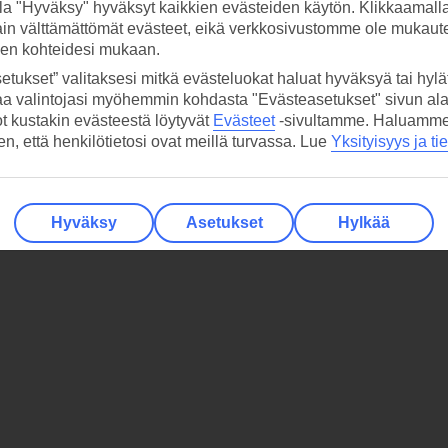
la "Hyväksy" hyväksyt kaikkien evästeiden käytön. Klikkaamall
ain välttämättömät evästeet, eikä verkkosivustomme ole mukaute
sen kohteidesi mukaan.
etukset” valitaksesi mitkä evästeluokat haluat hyväksyä tai hylät
aa valintojasi myöhemmin kohdasta "Evästeasetukset" sivun ala
ot kustakin evästeestä löytyvät
Evästeet
-sivultamme.
Haluamme, 
hen, että henkilötietosi ovat meillä turvassa. Lue
Yksityisyys ja ti
Hyväksy
Asetukset
Hylkää