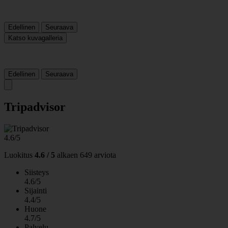
Edellinen
Seuraava
Katso kuvagalleria
Edellinen
Seuraava
Tripadvisor
4.6/5
Luokitus
4.6 / 5
alkaen
649 arviota
Siisteys
4.6/5
Sijainti
4.4/5
Huone
4.7/5
Palvelu