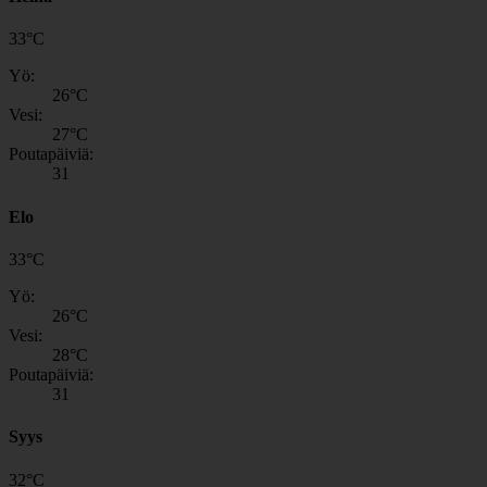
33
°
C
Yö:
26
°C
Vesi:
27
°C
Poutapäiviä:
31
Elo
33
°
C
Yö:
26
°C
Vesi:
28
°C
Poutapäiviä:
31
Syys
32
°
C