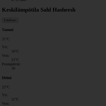
Keskilämpötila Sahl Hasheesh
Edellinen
Tammi
21
°
C
Yö:
10
°C
Vesi:
21
°C
Poutapäiviä:
30
Helmi
22
°
C
Yö:
11
°C
Vesi: