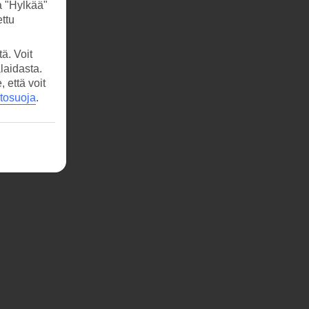
a "Hylkää"
ttu
ä. Voit
laidasta.
että voit
etosuoja
.