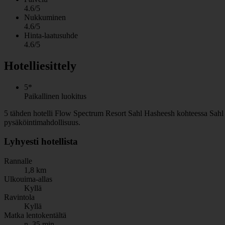
4.6/5
Nukkuminen
4.6/5
Hinta-laatusuhde
4.6/5
Hotelliesittely
5*
Paikallinen luokitus
5 tähden hotelli Flow Spectrum Resort Sahl Hasheesh kohteessa Sahl Has
pysäköintimahdollisuus.
Lyhyesti hotellista
Rannalle
1,8 km
Ulkouima-allas
Kyllä
Ravintola
Kyllä
Matka lentokentältä
n. 35 min.