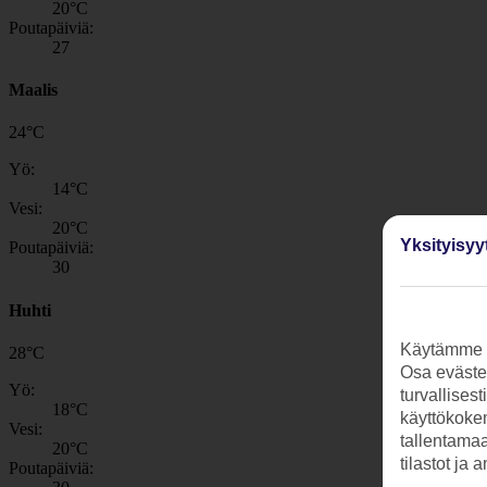
20
°C
Poutapäiviä:
27
Maalis
24
°
C
Yö:
14
°C
Vesi:
20
°C
Yksityisyy
Poutapäiviä:
30
Huhti
Käytämme s
28
°
C
Osa evästei
Yö:
turvallises
18
°C
käyttökokem
Vesi:
tallentamaan
20
°C
tilastot ja 
Poutapäiviä: