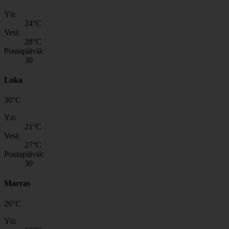
Yö:
24
°C
Vesi:
28
°C
Poutapäiviä:
30
Loka
30
°
C
Yö:
21
°C
Vesi:
27
°C
Poutapäiviä:
30
Marras
26
°
C
Yö: