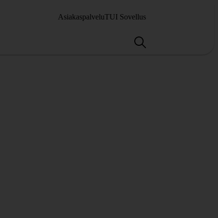
Asiakaspalvelu
TUI Sovellus