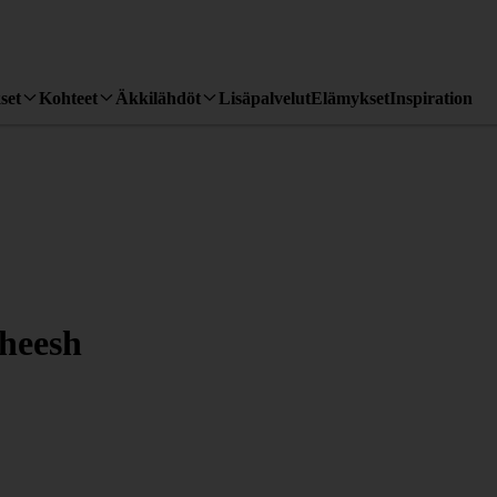
set
Kohteet
Äkkilähdöt
Lisäpalvelut
Elämykset
Inspiration
heesh