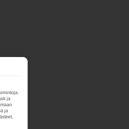
imintoja.
sti ja
tamaan
öä ja
ästeet,