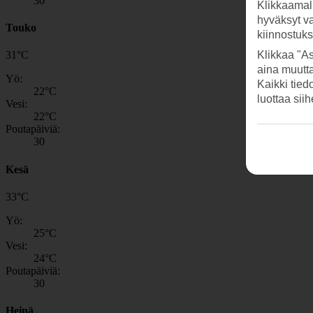
30
Klikkaamal
hyväksyt v
Touko
kiinnostuk
Klikkaa "As
31
°
C
aina muutt
Yö:
Kaikki tied
22
°C
luottaa sii
Vesi:
22
°C
Poutapäiviä:
30
Kesä
33
°
C
Yö:
25
°C
Vesi:
24
°C
Poutapäiviä:
30
Heinä