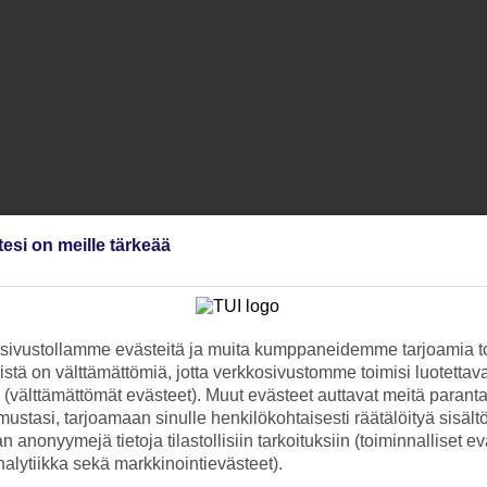
tesi on meille tärkeää
ivustollamme evästeitä ja muita kumppaneidemme tarjoamia to
stä on välttämättömiä, jotta verkkosivustomme toimisi luotettava
ti (välttämättömät evästeet). Muut evästeet auttavat meitä paran
ustasi, tarjoamaan sinulle henkilökohtaisesti räätälöityä sisält
 anonyymejä tietoja tilastollisiin tarkoituksiin (toiminnalliset ev
analytiikka sekä markkinointievästeet).