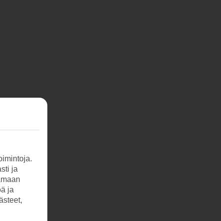
imintoja.
sti ja
tamaan
öä ja
ästeet,