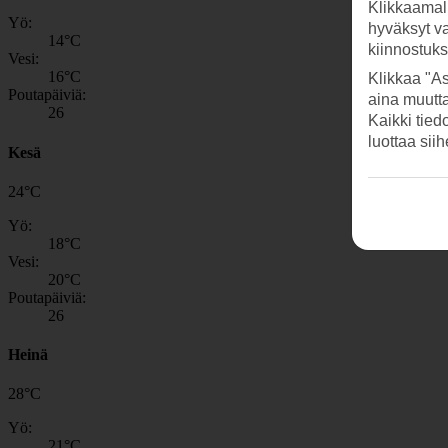
Klikkaamal
Yö:
hyväksyt v
14
°C
kiinnostuk
Vesi:
16
°C
Klikkaa "As
Poutapäiviä:
aina muutt
26
Kaikki tied
luottaa sii
Kesä
24
°
C
Yö:
18
°C
Vesi:
20
°C
Poutapäiviä:
26
Heinä
28
°
C
Yö:
21
°C