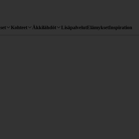
set
Kohteet
Äkkilähdöt
Lisäpalvelut
Elämykset
Inspiration