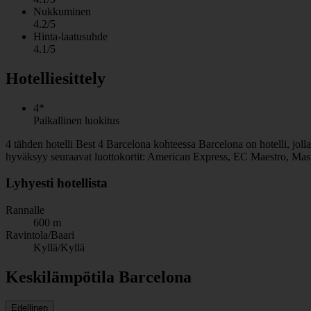
Nukkuminen
4.2/5
Hinta-laatusuhde
4.1/5
Hotelliesittely
4*
Paikallinen luokitus
4 tähden hotelli Best 4 Barcelona kohteessa Barcelona on hotelli, jolla
hyväksyy seuraavat luottokortit: American Express, EC Maestro, Mast
Lyhyesti hotellista
Rannalle
600 m
Ravintola/Baari
Kyllä/Kyllä
Keskilämpötila Barcelona
Edellinen