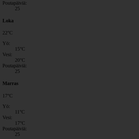
Poutapäiviä:
25
Loka
22
°
C
Yö:
15
°C
Vesi:
20
°C
Poutapäiviä:
25
Marras
17
°
C
Yö:
11
°C
Vesi:
17
°C
Poutapäiviä:
25