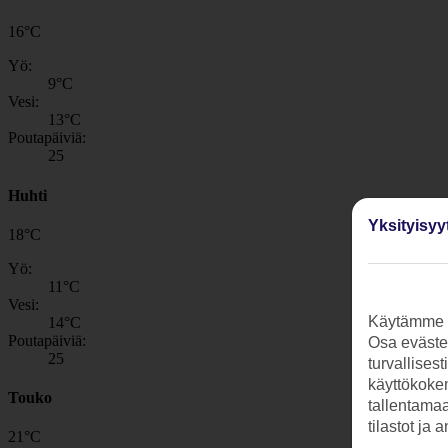
16
°
C
Yö:
9
°C
Vesi:
13
°C
Poutapäiviä:
25
Huhti
Yksityisyy
18
°
C
Yö:
11
°C
Vesi:
Käytämme s
14
°C
Poutapäiviä:
Osa evästei
25
turvallises
käyttökokem
Touko
tallentamaan
tilastot ja 
21
°
C