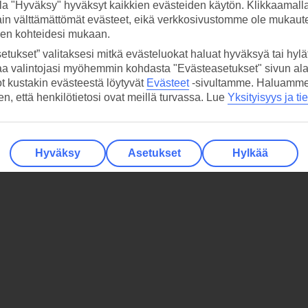
la "Hyväksy" hyväksyt kaikkien evästeiden käytön. Klikkaamall
ain välttämättömät evästeet, eikä verkkosivustomme ole mukaute
sen kohteidesi mukaan.
etukset” valitaksesi mitkä evästeluokat haluat hyväksyä tai hylät
aa valintojasi myöhemmin kohdasta "Evästeasetukset" sivun ala
ot kustakin evästeestä löytyvät
Evästeet
-sivultamme.
Haluamme, 
hen, että henkilötietosi ovat meillä turvassa. Lue
Yksityisyys ja ti
Hyväksy
Asetukset
Hylkää