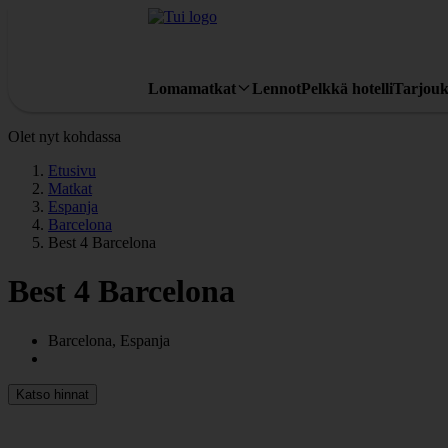
Lomamatkat
Lennot
Pelkkä hotelli
Tarjouk
Olet nyt kohdassa
Etusivu
Matkat
Espanja
Barcelona
Best 4 Barcelona
Best 4 Barcelona
Barcelona, Espanja
Katso hinnat