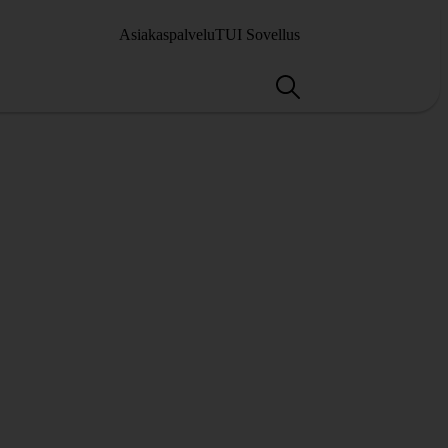
Asiakaspalvelu
TUI Sovellus