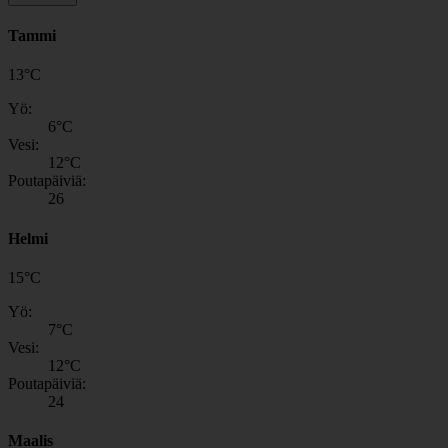
Tammi
13
°
C
Yö:
6
°C
Vesi:
12
°C
Poutapäiviä:
26
Helmi
15
°
C
Yö:
7
°C
Vesi:
12
°C
Poutapäiviä:
24
Maalis