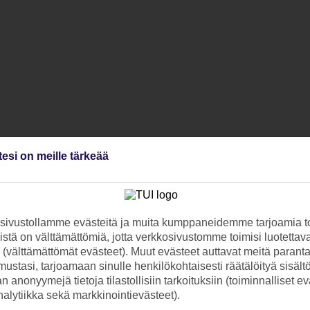
tesi on meille tärkeää
ivustollamme evästeitä ja muita kumppaneidemme tarjoamia to
stä on välttämättömiä, jotta verkkosivustomme toimisi luotettava
ti (välttämättömät evästeet). Muut evästeet auttavat meitä paran
ustasi, tarjoamaan sinulle henkilökohtaisesti räätälöityä sisält
 anonyymejä tietoja tilastollisiin tarkoituksiin (toiminnalliset ev
analytiikka sekä markkinointievästeet).