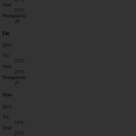
Vesi:
23
°C
Poutapäiviä:
29
Elo
29
°
C
Yö:
21
°C
Vesi:
22
°C
Poutapäiviä:
27
Syys
26
°
C
Yö:
19
°C
Vesi:
21
°C