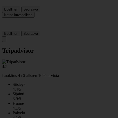
Edellinen
Seuraava
Katso kuvagalleria
Edellinen
Seuraava
Tripadvisor
4/5
Luokitus
4 / 5
alkaen
1695 arviota
Siisteys
4.4/5
Sijainti
3.9/5
Huone
4.1/5
Palvelu
4.1/5