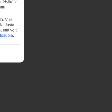
a "Hylkää"
ttu
ä. Voit
laidasta.
että voit
etosuoja
.