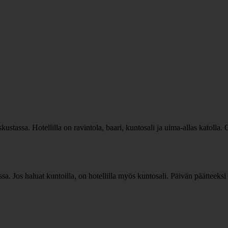
stassa. Hotellilla on ravintola, baari, kuntosali ja uima-allas katolla.
sa. Jos haluat kuntoilla, on hotellilla myös kuntosali. Päivän päätteeksi vo