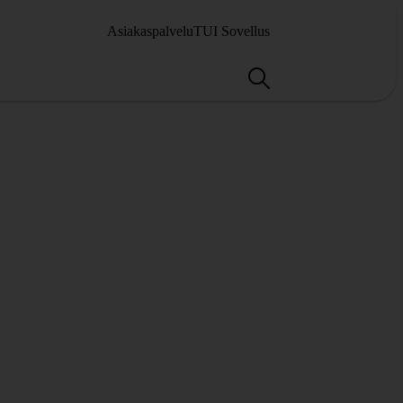
Asiakaspalvelu
TUI Sovellus