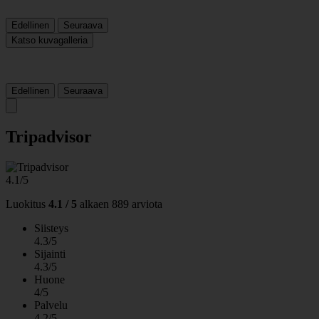
Edellinen
Seuraava
Katso kuvagalleria
Edellinen
Seuraava
Tripadvisor
4.1/5
Luokitus
4.1 / 5
alkaen
889 arviota
Siisteys
4.3/5
Sijainti
4.3/5
Huone
4/5
Palvelu
4.2/5