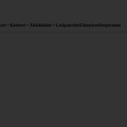
set
Kohteet
Äkkilähdöt
Lisäpalvelut
Elämykset
Inspiration