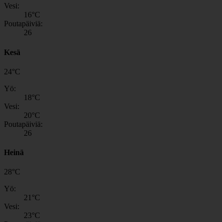
Vesi:
16
°C
Poutapäiviä:
26
Kesä
24
°
C
Yö:
18
°C
Vesi:
20
°C
Poutapäiviä:
26
Heinä
28
°
C
Yö:
21
°C
Vesi:
23
°C