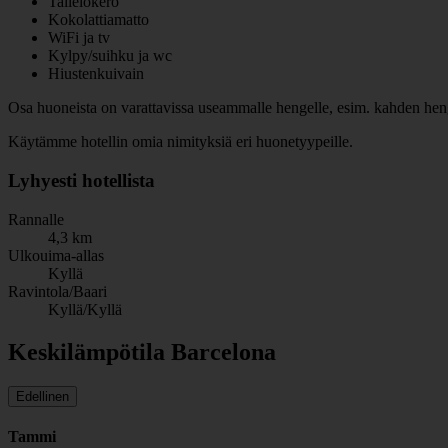
Tallelokero
Kokolattiamatto
WiFi ja tv
Kylpy/suihku ja wc
Hiustenkuivain
Osa huoneista on varattavissa useammalle hengelle, esim. kahden henge
Käytämme hotellin omia nimityksiä eri huonetyypeille.
Lyhyesti hotellista
Rannalle
4,3 km
Ulkouima-allas
Kyllä
Ravintola/Baari
Kyllä/Kyllä
Keskilämpötila Barcelona
Edellinen
Tammi