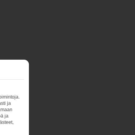
imintoja.
sti ja
tamaan
öä ja
ästeet,