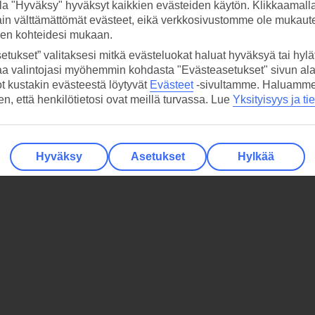
la "Hyväksy" hyväksyt kaikkien evästeiden käytön. Klikkaamall
ain välttämättömät evästeet, eikä verkkosivustomme ole mukaute
sen kohteidesi mukaan.
etukset” valitaksesi mitkä evästeluokat haluat hyväksyä tai hylät
aa valintojasi myöhemmin kohdasta "Evästeasetukset" sivun ala
ot kustakin evästeestä löytyvät
Evästeet
-sivultamme.
Haluamme, 
hen, että henkilötietosi ovat meillä turvassa. Lue
Yksityisyys ja ti
Hyväksy
Asetukset
Hylkää