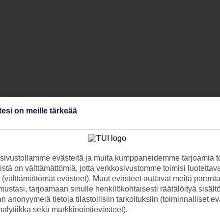
tesi on meille tärkeää
ivustollamme evästeitä ja muita kumppaneidemme tarjoamia to
stä on välttämättömiä, jotta verkkosivustomme toimisi luotettava
ti (välttämättömät evästeet). Muut evästeet auttavat meitä paran
ustasi, tarjoamaan sinulle henkilökohtaisesti räätälöityä sisält
 anonyymejä tietoja tilastollisiin tarkoituksiin (toiminnalliset ev
analytiikka sekä markkinointievästeet).