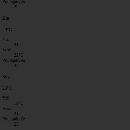
Poutapäiviä:
29
Elo
29
°
C
Yö:
21
°C
Vesi:
22
°C
Poutapäiviä:
27
Syys
26
°
C
Yö:
19
°C
Vesi:
21
°C
Poutapäiviä:
25