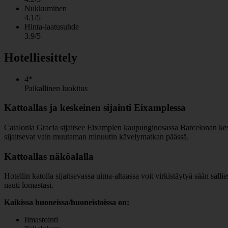
Nukkuminen
4.1/5
Hinta-laatusuhde
3.9/5
Hotelliesittely
4*
Paikallinen luokitus
Kattoallas ja keskeinen sijainti Eixamplessa
Catalonia Gracia sijaitsee Eixamplen kaupunginosassa Barcelonan kesku
sijaitsevat vain muutaman minuutin kävelymatkan päässä.
Kattoallas näköalalla
Hotellin katolla sijaitsevassa uima-altaassa voit virkistäytyä sään sallies
nauti lomastasi.
Kaikissa huoneissa/huoneistoissa on:
Ilmastointi