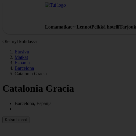
Lomamatkat
Lennot
Pelkkä hotelli
Tarjouk
Olet nyt kohdassa
Etusivu
Matkat
Espanja
Barcelona
Catalonia Gracia
Catalonia Gracia
Barcelona, Espanja
Katso hinnat