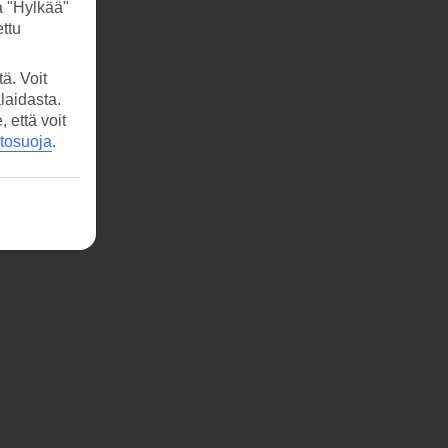
a "Hylkää"
ttu
ä. Voit
laidasta.
että voit
etosuoja
.