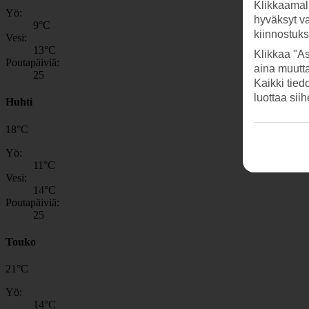
Klikkaamal
Yö:
hyväksyt v
9
°C
kiinnostuk
Vesi:
13
°C
Klikkaa "As
Poutapäiviä:
aina muutt
25
Kaikki tied
luottaa sii
Huhti
18
°
C
Yö:
11
°C
Vesi:
14
°C
Poutapäiviä:
25
Touko
21
°
C
Yö:
14
°C