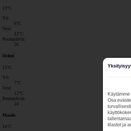
13
°
C
Yö:
6
°C
Vesi:
12
°C
Poutapäiviä:
26
Helmi
Yksityisyy
15
°
C
Yö:
7
°C
Vesi:
12
°C
Käytämme s
Poutapäiviä:
Osa evästei
24
turvallises
käyttökokem
Maalis
tallentamaan
tilastot ja 
16
°
C