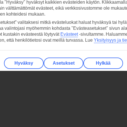
la "Hyväksy" hyväksyt kaikkien evästeiden käytön. Klikkaamall
ain välttämättömät evästeet, eikä verkkosivustomme ole mukaute
sen kohteidesi mukaan.
etukset” valitaksesi mitkä evästeluokat haluat hyväksyä tai hylät
aa valintojasi myöhemmin kohdasta "Evästeasetukset" sivun ala
ot kustakin evästeestä löytyvät
Evästeet
-sivultamme.
Haluamme, 
hen, että henkilötietosi ovat meillä turvassa. Lue
Yksityisyys ja ti
Hyväksy
Asetukset
Hylkää