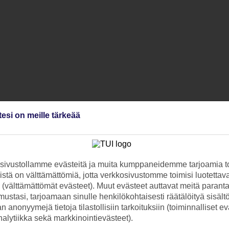
tesi on meille tärkeää
ivustollamme evästeitä ja muita kumppaneidemme tarjoamia to
stä on välttämättömiä, jotta verkkosivustomme toimisi luotettava
ti (välttämättömät evästeet). Muut evästeet auttavat meitä paran
ustasi, tarjoamaan sinulle henkilökohtaisesti räätälöityä sisält
 anonyymejä tietoja tilastollisiin tarkoituksiin (toiminnalliset ev
analytiikka sekä markkinointievästeet).