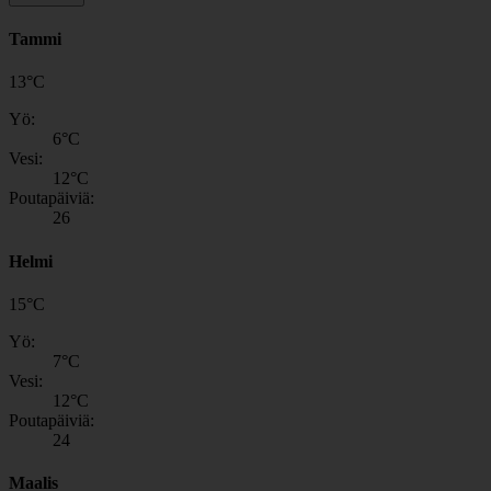
Tammi
13
°
C
Yö:
6
°C
Vesi:
12
°C
Poutapäiviä:
26
Helmi
15
°
C
Yö:
7
°C
Vesi:
12
°C
Poutapäiviä:
24
Maalis