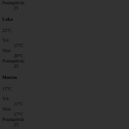
Poutapäiviä:
25
Loka
22
°
C
Yö:
15
°C
Vesi:
20
°C
Poutapäiviä:
25
Marras
17
°
C
Yö:
11
°C
Vesi:
17
°C
Poutapäiviä:
25