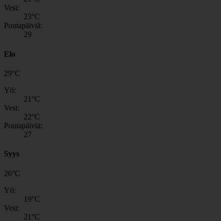
Vesi:
23
°C
Poutapäiviä:
29
Elo
29
°
C
Yö:
21
°C
Vesi:
22
°C
Poutapäiviä:
27
Syys
26
°
C
Yö:
19
°C
Vesi:
21
°C