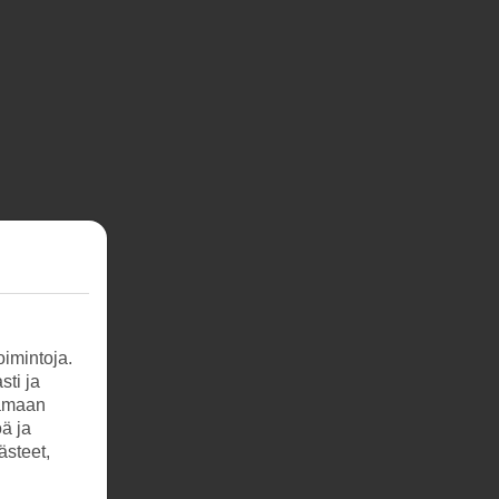
imintoja.
sti ja
tamaan
öä ja
ästeet,