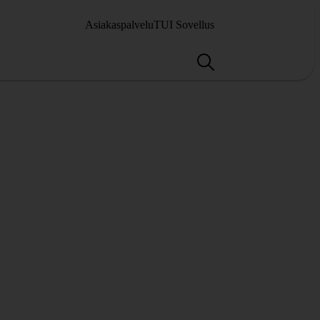
Asiakaspalvelu
TUI Sovellus