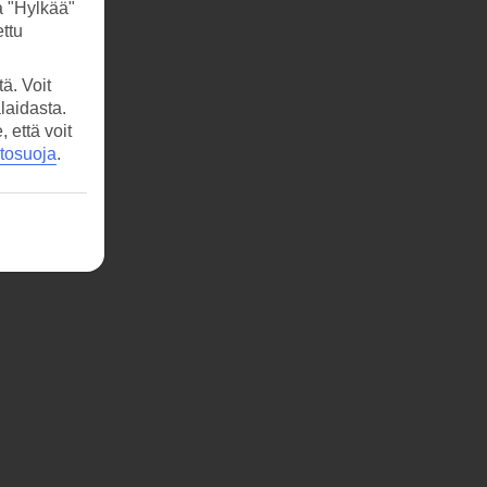
a "Hylkää"
ttu
ä. Voit
laidasta.
että voit
etosuoja
.