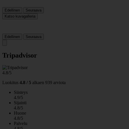
Edellinen
Seuraava
Katso kuvagalleria
Edellinen
Seuraava
Tripadvisor
4.8/5
Luokitus
4.8 / 5
alkaen
939 arviota
Siisteys
4.9/5
Sijainti
4.8/5
Huone
4.8/5
Palvelu
4.8/5