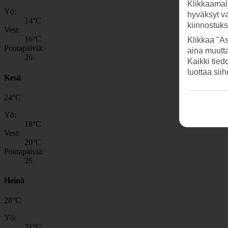
Klikkaamal
Yö:
hyväksyt v
14
°C
kiinnostuk
Vesi:
16
°C
Klikkaa "As
Poutapäiviä:
aina muutt
26
Kaikki tied
luottaa sii
Kesä
24
°
C
Yö:
18
°C
Vesi:
20
°C
Poutapäiviä:
26
Heinä
28
°
C
Yö:
21
°C