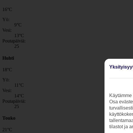
16
°
C
Yö:
9
°C
Vesi:
13
°C
Poutapäiviä:
25
Huhti
Yksityisyy
18
°
C
Yö:
11
°C
Vesi:
Käytämme s
14
°C
Poutapäiviä:
Osa evästei
25
turvallises
käyttökokem
Touko
tallentamaan
tilastot ja 
21
°
C