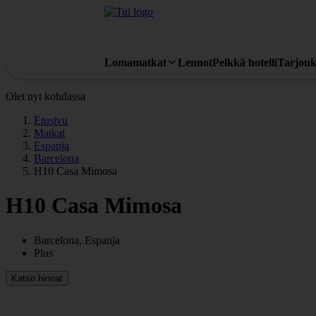
Lomamatkat
Lennot
Pelkkä hotelli
Tarjouk
Olet nyt kohdassa
Etusivu
Matkat
Espanja
Barcelona
H10 Casa Mimosa
H10 Casa Mimosa
Barcelona, Espanja
Plus
Katso hinnat