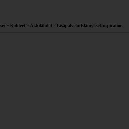
set
Kohteet
Äkkilähdöt
Lisäpalvelut
Elämykset
Inspiration