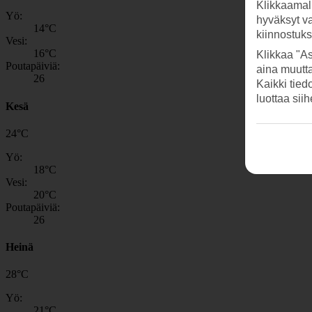
Klikkaamal
Yö:
hyväksyt v
14
°C
kiinnostuk
Vesi:
16
°C
Klikkaa "As
Poutapäiviä:
aina muutt
26
Kaikki tied
luottaa sii
Kesä
24
°
C
Yö:
18
°C
Vesi:
20
°C
Poutapäiviä:
26
Heinä
28
°
C
Yö:
21
°C