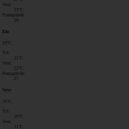
Vesi:
23
°C
Poutapäiviä:
29
Elo
29
°
C
Yö:
21
°C
Vesi:
22
°C
Poutapäiviä:
27
Syys
26
°
C
Yö:
19
°C
Vesi:
21
°C