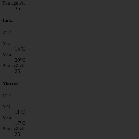
Poutapäiviä:
25
Loka
22
°
C
Yö:
15
°C
Vesi:
20
°C
Poutapäiviä:
25
Marras
17
°
C
Yö:
11
°C
Vesi:
17
°C
Poutapäiviä:
25