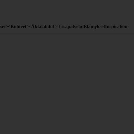
set
Kohteet
Äkkilähdöt
Lisäpalvelut
Elämykset
Inspiration