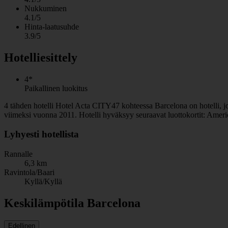
Nukkuminen
4.1/5
Hinta-laatusuhde
3.9/5
Hotelliesittely
4*
Paikallinen luokitus
4 tähden hotelli Hotel Acta CITY47 kohteessa Barcelona on hotelli, joll
viimeksi vuonna 2011. Hotelli hyväksyy seuraavat luottokortit: Amer
Lyhyesti hotellista
Rannalle
6,3 km
Ravintola/Baari
Kyllä/Kyllä
Keskilämpötila Barcelona
Edellinen