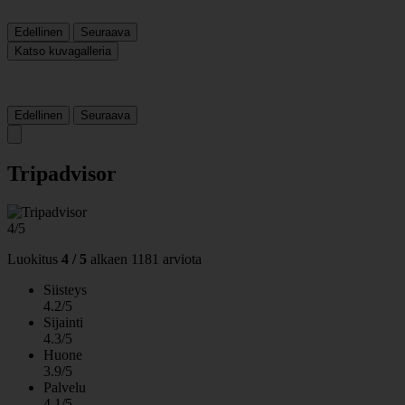
Edellinen
Seuraava
Katso kuvagalleria
Edellinen
Seuraava
Tripadvisor
4/5
Luokitus
4 / 5
alkaen
1181 arviota
Siisteys
4.2/5
Sijainti
4.3/5
Huone
3.9/5
Palvelu
4.1/5