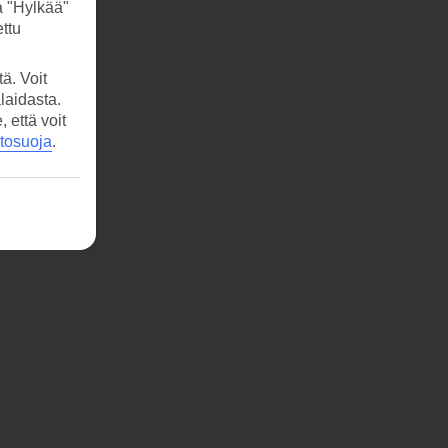
a "Hylkää"
ttu
ä. Voit
laidasta.
että voit
etosuoja
.