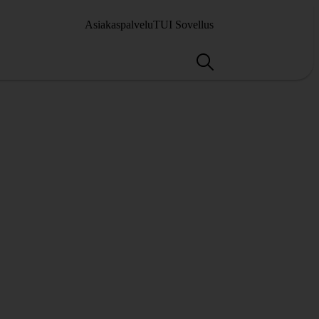
Asiakaspalvelu
TUI Sovellus