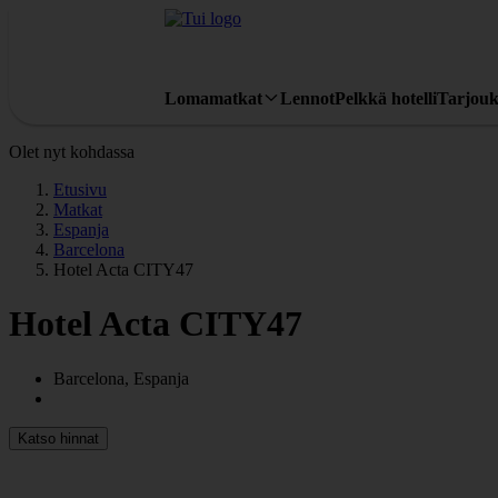
Lomamatkat
Lennot
Pelkkä hotelli
Tarjouk
Olet nyt kohdassa
Etusivu
Matkat
Espanja
Barcelona
Hotel Acta CITY47
Hotel Acta CITY47
Barcelona, Espanja
Katso hinnat