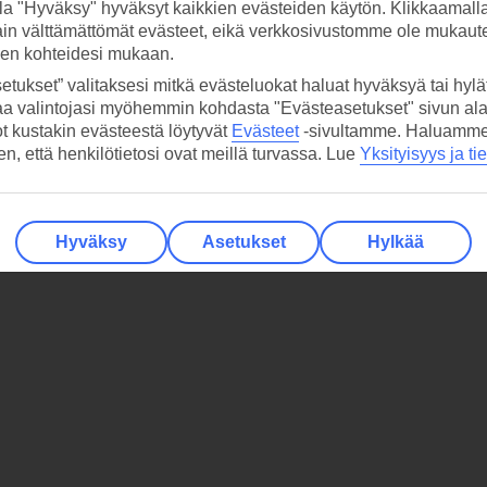
la "Hyväksy" hyväksyt kaikkien evästeiden käytön. Klikkaamall
ain välttämättömät evästeet, eikä verkkosivustomme ole mukaute
sen kohteidesi mukaan.
etukset” valitaksesi mitkä evästeluokat haluat hyväksyä tai hylät
aa valintojasi myöhemmin kohdasta "Evästeasetukset" sivun ala
ot kustakin evästeestä löytyvät
Evästeet
-sivultamme.
Haluamme, 
hen, että henkilötietosi ovat meillä turvassa. Lue
Yksityisyys ja ti
Hyväksy
Asetukset
Hylkää