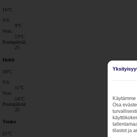
16
°
C
Yö:
9
°C
Vesi:
13
°C
Poutapäiviä:
25
Huhti
Yksityisyy
18
°
C
Yö:
11
°C
Vesi:
Käytämme s
14
°C
Poutapäiviä:
Osa evästei
25
turvallises
käyttökokem
Touko
tallentamaan
tilastot ja 
21
°
C