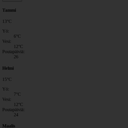
Tammi
13
°
C
Yö:
6
°C
Vesi:
12
°C
Poutapäiviä:
26
Helmi
15
°
C
Yö:
7
°C
Vesi:
12
°C
Poutapäiviä:
24
Maalis