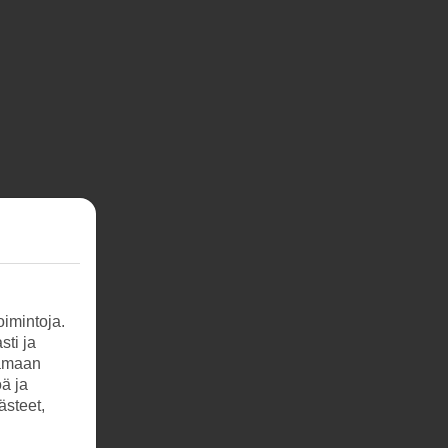
imintoja.
sti ja
tamaan
öä ja
ästeet,