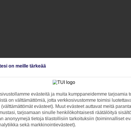
tesi on meille tärkeää
ivustollamme evästeitä ja muita kumppaneidemme tarjoamia to
stä on välttämättömiä, jotta verkkosivustomme toimisi luotettava
ti (välttämättömät evästeet). Muut evästeet auttavat meitä paran
ustasi, tarjoamaan sinulle henkilökohtaisesti räätälöityä sisält
 anonyymejä tietoja tilastollisiin tarkoituksiin (toiminnalliset ev
analytiikka sekä markkinointievästeet).