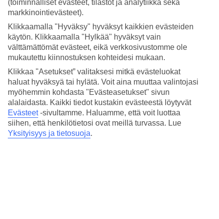
(toiminnalliset evästeet, tilastot ja analytiikka sekä
Hinta-laatusuhde
4.1/5
markkinointievästeet).
Klikkaamalla "Hyväksy" hyväksyt kaikkien evästeiden
Hotelliesittely
käytön. Klikkaamalla "Hylkää" hyväksyt vain
välttämättömät evästeet, eikä verkkosivustomme ole
4*
mukautettu kiinnostuksen kohteidesi mukaan.
Paikallinen luokitus
Klikkaa "Asetukset” valitaksesi mitkä evästeluokat
4 tähden hotelli Hotel Arconte kohteessa Barcelona on hotelli, jolla
haluat hyväksyä tai hylätä. Voit aina muuttaa valintojasi
on baari, aamiaisbuffet ja WiFi. Hotellilla voit nauttia palveluista
myöhemmin kohdasta "Evästeasetukset" sivun
kuten hieronta ja sauna. Alueella on pysäköintimahdollisuus. Hotelli
alalaidasta. Kaikki tiedot kustakin evästeestä löytyvät
hyväksyy seuraavat luottokortit: American Express, Diners Club,
Evästeet
-sivultamme.
Haluamme, että voit luottaa
EC Maestro, Mastercard ja Visa.
siihen, että henkilötietosi ovat meillä turvassa. Lue
Lyhyesti hotellista
Yksityisyys ja tietosuoja
.
Ulkouima-allas
Kyllä
Ravintola/Baari
Kyllä/Kyllä
Keskilämpötila Barcelona