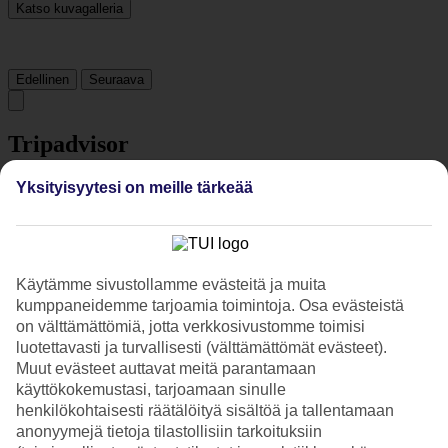
Katso kuvagalleria
Edellinen
Seuraava
Tripadvisor
Yksityisyytesi on meille tärkeää
4.2/5
Luokitus
4.2 / 5
alkaen
1264 arviota
Siisteys
Käytämme sivustollamme evästeitä ja muita
4.3/5
kumppaneidemme tarjoamia toimintoja. Osa evästeistä
Sijainti
on välttämättömiä, jotta verkkosivustomme toimisi
4.4/5
Huone
luotettavasti ja turvallisesti (välttämättömät evästeet).
4.3/5
Muut evästeet auttavat meitä parantamaan
Palvelu
käyttökokemustasi, tarjoamaan sinulle
4.4/5
henkilökohtaisesti räätälöityä sisältöä ja tallentamaan
Nukkuminen
anonyymejä tietoja tilastollisiin tarkoituksiin
4.5/5