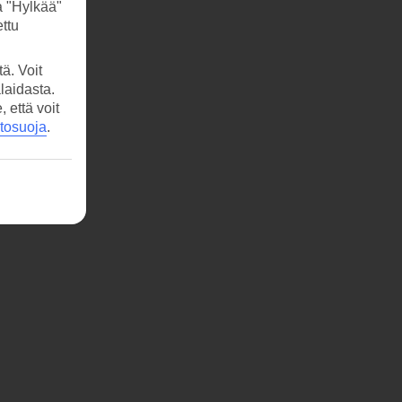
a "Hylkää"
ttu
ä. Voit
laidasta.
että voit
etosuoja
.