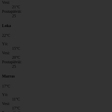
Vesi:
21
°C
Poutapäiviä:
25
Loka
22
°
C
Yö:
15
°C
Vesi:
20
°C
Poutapäiviä:
25
Marras
17
°
C
Yö:
11
°C
Vesi:
17
°C