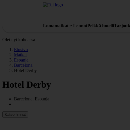
Lomamatkat
Lennot
Pelkkä hotelli
Tarjouk
Olet nyt kohdassa
Etusivu
Matkat
Espanja
Barcelona
Hotel Derby
Hotel Derby
Barcelona, Espanja
Katso hinnat