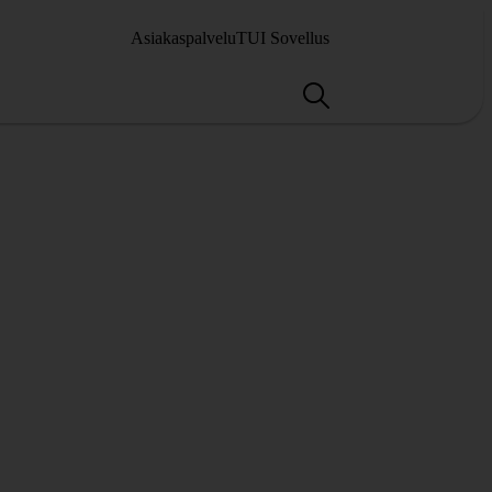
Asiakaspalvelu
TUI Sovellus