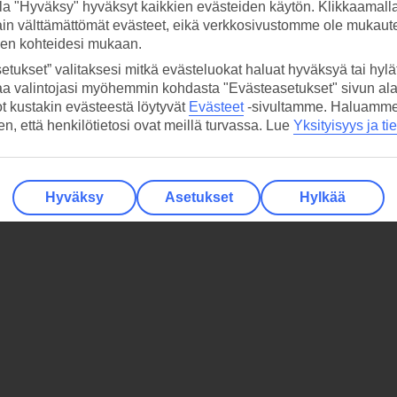
la "Hyväksy" hyväksyt kaikkien evästeiden käytön. Klikkaamall
ain välttämättömät evästeet, eikä verkkosivustomme ole mukaute
sen kohteidesi mukaan.
etukset” valitaksesi mitkä evästeluokat haluat hyväksyä tai hylät
aa valintojasi myöhemmin kohdasta "Evästeasetukset" sivun ala
ot kustakin evästeestä löytyvät
Evästeet
-sivultamme.
Haluamme, 
hen, että henkilötietosi ovat meillä turvassa. Lue
Yksityisyys ja ti
Hyväksy
Asetukset
Hylkää