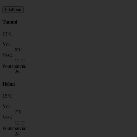
Edellinen
Tammi
13
°
C
Yö:
6
°C
Vesi:
12
°C
Poutapäiviä:
26
Helmi
15
°
C
Yö:
7
°C
Vesi:
12
°C
Poutapäiviä:
24