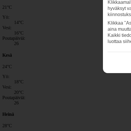
Klikkaamal
21
°
C
hyväksyt v
kiinnostuk
Yö:
14
°C
Klikkaa "As
Vesi:
aina muutt
16
°C
Kaikki tied
Poutapäiviä:
luottaa sii
26
Kesä
24
°
C
Yö:
18
°C
Vesi:
20
°C
Poutapäiviä:
26
Heinä
28
°
C