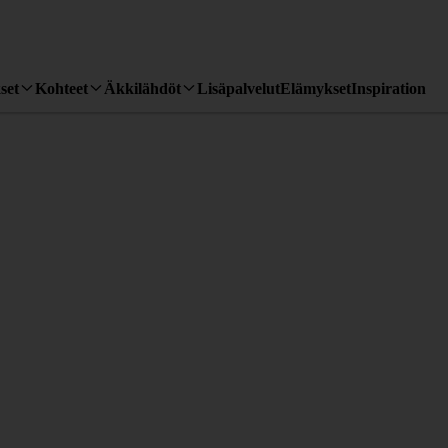
set
Kohteet
Äkkilähdöt
Lisäpalvelut
Elämykset
Inspiration