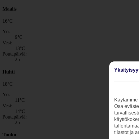
Maalis
16
°
C
Yö:
9
°C
Vesi:
13
°C
Poutapäiviä:
25
Yksityisyy
Huhti
18
°
C
Yö:
Käytämme s
11
°C
Vesi:
Osa evästei
14
°C
turvallises
Poutapäiviä:
käyttökokem
25
tallentamaan
tilastot ja 
Touko