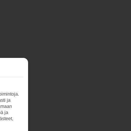
imintoja.
sti ja
tamaan
öä ja
ästeet,