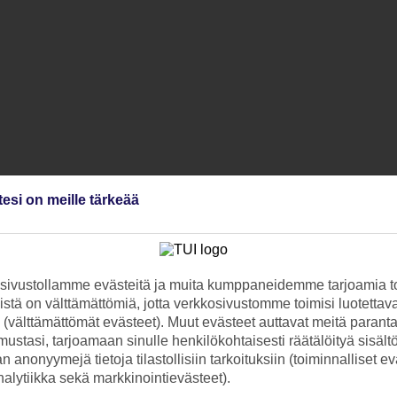
tesi on meille tärkeää
ivustollamme evästeitä ja muita kumppaneidemme tarjoamia to
stä on välttämättömiä, jotta verkkosivustomme toimisi luotettava
ti (välttämättömät evästeet). Muut evästeet auttavat meitä paran
ustasi, tarjoamaan sinulle henkilökohtaisesti räätälöityä sisält
 anonyymejä tietoja tilastollisiin tarkoituksiin (toiminnalliset ev
analytiikka sekä markkinointievästeet).