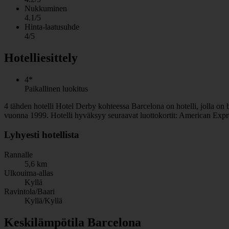
Nukkuminen
4.1/5
Hinta-laatusuhde
4/5
Hotelliesittely
4*
Paikallinen luokitus
4 tähden hotelli Hotel Derby kohteessa Barcelona on hotelli, jolla on b
vuonna 1999. Hotelli hyväksyy seuraavat luottokortit: American Expr
Lyhyesti hotellista
Rannalle
5,6 km
Ulkouima-allas
Kyllä
Ravintola/Baari
Kyllä/Kyllä
Keskilämpötila Barcelona