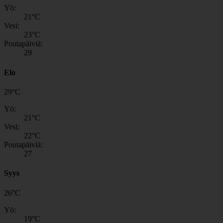
Yö:
21
°C
Vesi:
23
°C
Poutapäiviä:
29
Elo
29
°
C
Yö:
21
°C
Vesi:
22
°C
Poutapäiviä:
27
Syys
26
°
C
Yö:
19
°C